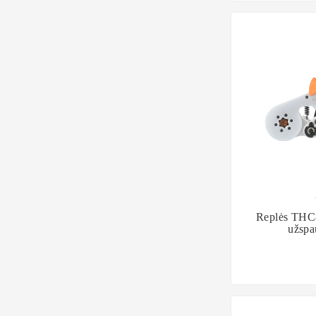

Replės THC8
užspa