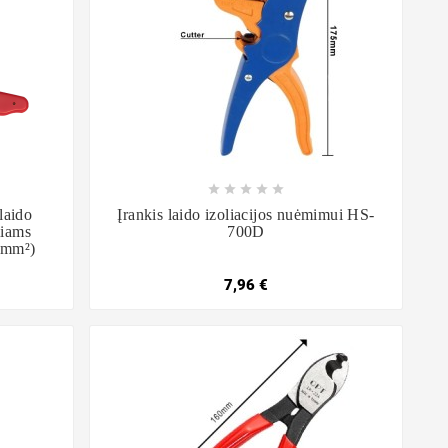









laido
Įrankis laido izoliacijos nuėmimui HS-
liams
700D
0mm²)
7,96 €