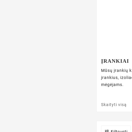
ĮRANKIAI
Mūsų įrankių ka
įrankius, izoli
mėgėjams.
Skaityti visą

Filtruoti