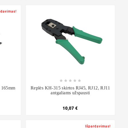
rdavimas!









4, 165mm
Replės KH-315 skirtos RJ45, RJ12, RJ11
antgaliams užspausti
10,07 €
Išpardavimas!