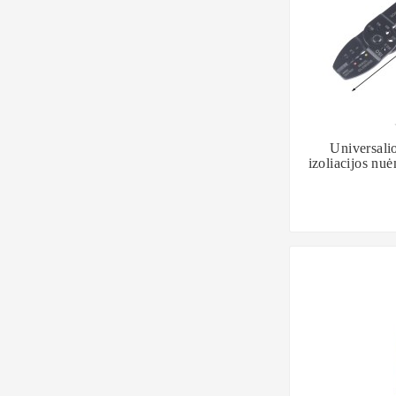

Universali
izoliacijos nuė