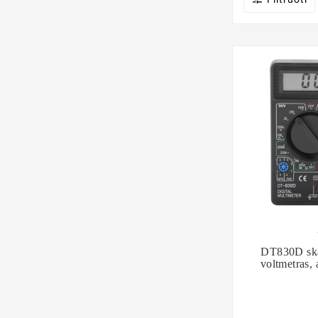

DT830D skai
voltmetras,