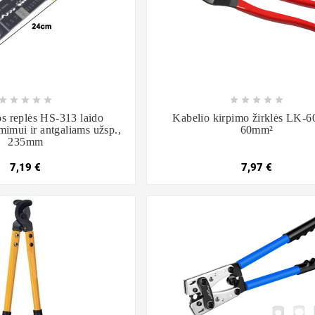

















os replės HS-313 laido
Kabelio kirpimo žirklės LK-6
mimui ir antgaliams užsp.,
60mm²
235mm
7,19 €
7,97 €