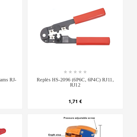









iams RJ-
Replės HS-2096 (6P6C, 6P4C) RJ11,
i
RJ12
1,71 €