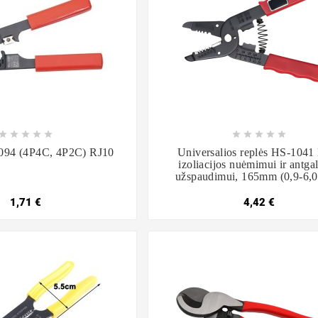

















094 (4P4C, 4P2C) RJ10
Universalios replės HS-1041 
izoliacijos nuėmimui ir antga
užspaudimui, 165mm (0,9-6,
1,71 €
4,42 €