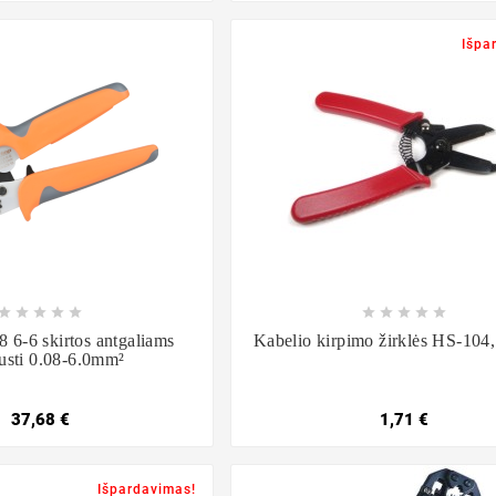
Išpa

















 6-6 skirtos antgaliams
Kabelio kirpimo žirklės HS-10
usti 0.08-6.0mm²
37,68 €
1,71 €
Išpardavimas!