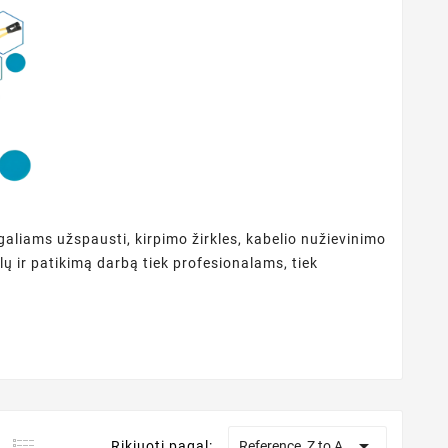
tgaliams užspausti, kirpimo žirkles, kabelio nužievinimo
slų ir patikimą darbą tiek profesionalams, tiek

Rikiuoti pagal:
Reference, Z to A