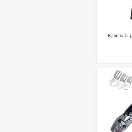

Kabelio kir