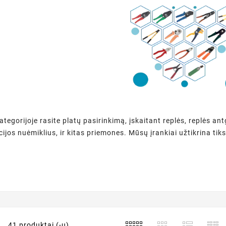
tegorijoje rasite platų pasirinkimą, įskaitant replės, replės an
acijos nuėmiklius, ir kitas priemones. Mūsų įrankiai užtikrina tik
41 produktai (-ų)