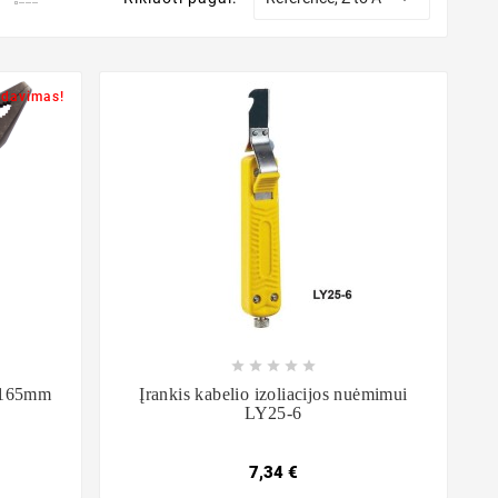
rdavimas!









, 165mm
Įrankis kabelio izoliacijos nuėmimui
LY25-6
7,34 €