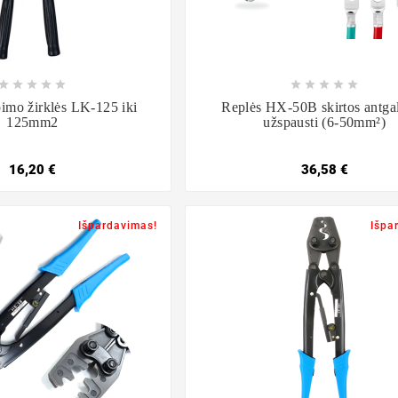

















pimo žirklės LK-125 iki
Replės HX-50B skirtos antga
125mm2
užspausti (6-50mm²)
16,20 €
36,58 €
Išpardavimas!
Išpa