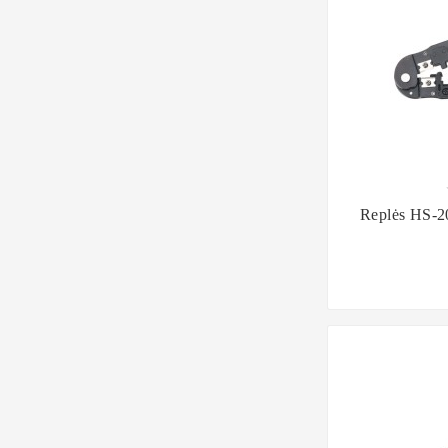

Replės HS-2