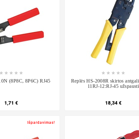

















10N (8P8C, 8P6C) RJ45
Replės HS-2008R skirtos antgal
11RJ-12:RJ-45 užspaust
1,71 €
18,34 €
Išpardavimas!