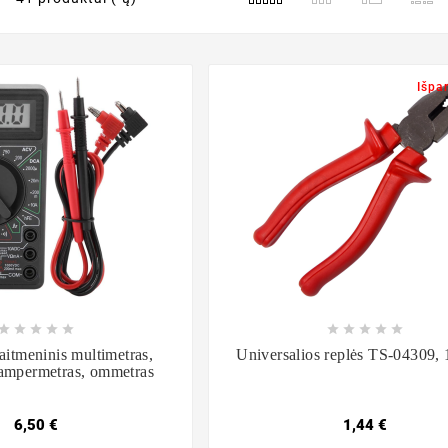
Išpa

















tmeninis multimetras,
Universalios replės TS-04309
 ampermetras, ommetras
6,50 €
1,44 €