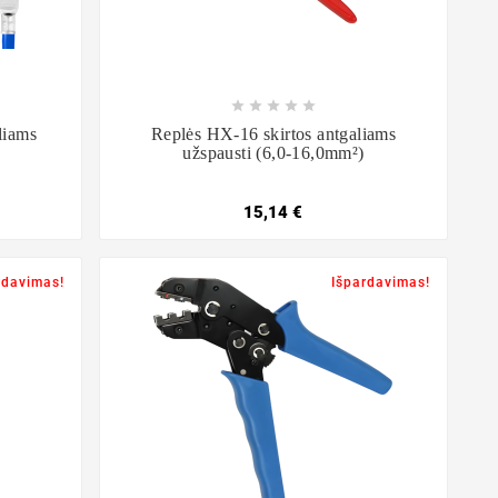









liams
Replės HX-16 skirtos antgaliams
užspausti (6,0-16,0mm²)
15,14 €
rdavimas!
Išpardavimas!