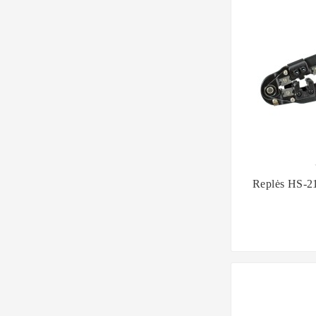

Replės HS-2