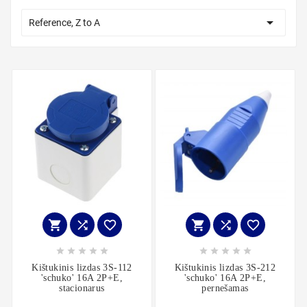

Reference, Z to A
















Kištukinis lizdas 3S-112
Kištukinis lizdas 3S-212
'schuko' 16A 2P+E,
'schuko' 16A 2P+E,
stacionarus
pernešamas