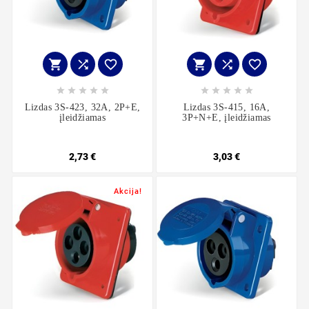
















Lizdas 3S-423, 32A, 2P+E,
Lizdas 3S-415, 16A,
įleidžiamas
3P+N+E, įleidžiamas
2,73 €
3,03 €
Akcija!