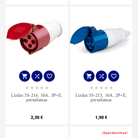
















Lizdas 3S-214, 16A, 3P+E,
Lizdas 3S-213, 16A, 2P+E,
pernešamas
pernešamas
2,30 €
1,90 €
Išpardavimas!