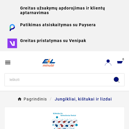
Greitas užsakymų apdorojimas ir klientų
aptarnavimas
Patikimas atsiskaitymas su Paysera
Greitas pristatymas su Venipak
0

Pagrindinis
Jungikliai, kištukai ir lizdai