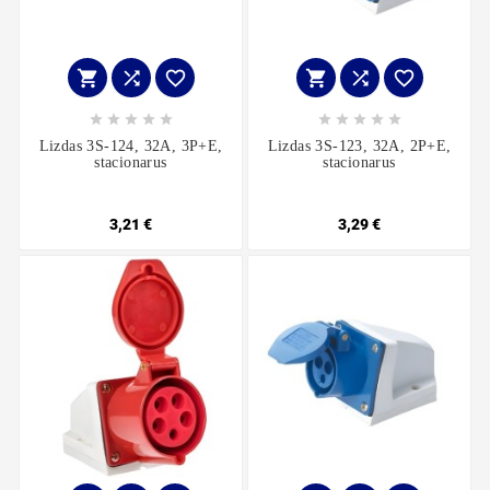
















Lizdas 3S-124, 32A, 3P+E,
Lizdas 3S-123, 32A, 2P+E,
stacionarus
stacionarus
3,21 €
3,29 €