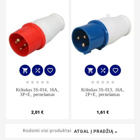
















Kištukas 3S-014, 16A,
Kištukas 3S-013, 16A,
3P+E, pernešamas
2P+E, pernešamas
2,01 €
1,61 €
Rodomi visi produktai
ATGAL Į PRADŽIĄ