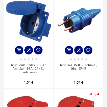
















Kištukinis lizdas 3S-312
Kištukas 3S-012 'schuko',
'schuko', 16A, 2P+E,
16A, 2P+E
įleidžiamas
1,54 €
1,54 €
Akcija!