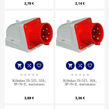
2,78 €
2,14 €
















Kištukas 3S-525, 32A,
Kištukas 3S-515, 16A,
3P+N+E, stacionarus
3P+N+E, stacionarus
3,88 €
3,36 €