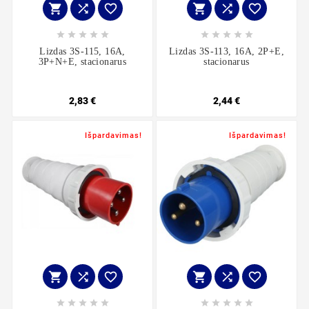
















Lizdas 3S-115, 16A,
Lizdas 3S-113, 16A, 2P+E,
3P+N+E, stacionarus
stacionarus
2,83 €
2,44 €
Išpardavimas!
Išpardavimas!















