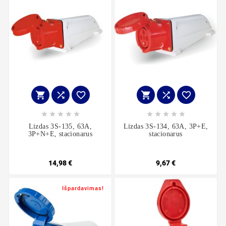
















Lizdas 3S-135, 63A,
Lizdas 3S-134, 63A, 3P+E,
3P+N+E, stacionarus
stacionarus
14,98 €
9,67 €
Išpardavimas!