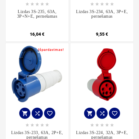










Lizdas 3S-235, 63A,
Lizdas 3S-234, 63A, 3P+E,
3P+N+E, pernešamas
pernešamas
16,04 €
9,55 €
Išpardavimas!
















Lizdas 3S-233, 63A, 2P+E,
Lizdas 3S-224, 32A, 3P+E,
pernešamas
pernešamas