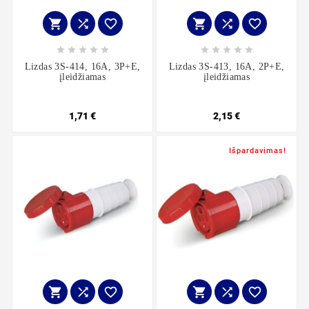
















Lizdas 3S-414, 16A, 3P+E,
Lizdas 3S-413, 16A, 2P+E,
įleidžiamas
įleidžiamas
1,71 €
2,15 €
Išpardavimas!





