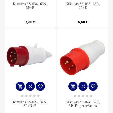
Kištukas 3S-034, 63A,
Kištukas 3S-033, 63A,
3P+E
2P+E
7,30 €
5,58 €
















Kištukas 3S-025, 32A,
Kištukas 3S-024, 32A,
3P+N+E
3P+E, pernešamas