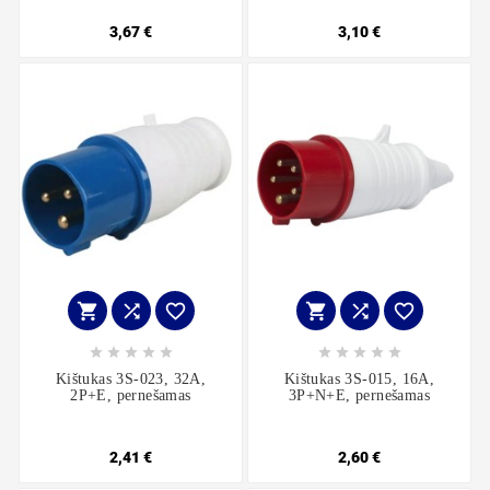
3,67 €
3,10 €
















Kištukas 3S-023, 32A,
Kištukas 3S-015, 16A,
2P+E, pernešamas
3P+N+E, pernešamas
2,41 €
2,60 €