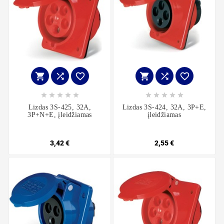
















Lizdas 3S-425, 32A,
Lizdas 3S-424, 32A, 3P+E,
3P+N+E, įleidžiamas
įleidžiamas
3,42 €
2,55 €