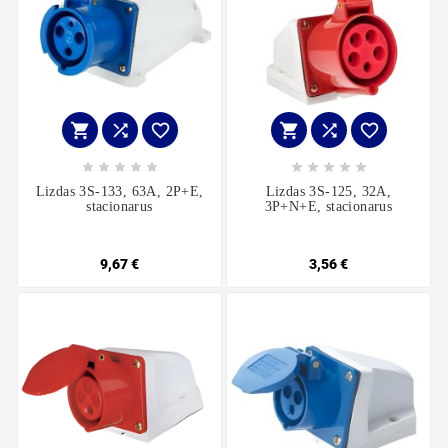
















Lizdas 3S-133, 63A, 2P+E,
Lizdas 3S-125, 32A,
stacionarus
3P+N+E, stacionarus
9,67 €
3,56 €