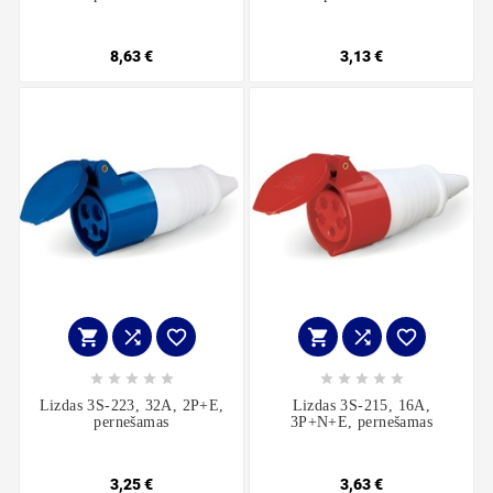
8,63 €
3,13 €
















Lizdas 3S-223, 32A, 2P+E,
Lizdas 3S-215, 16A,
pernešamas
3P+N+E, pernešamas
3,25 €
3,63 €