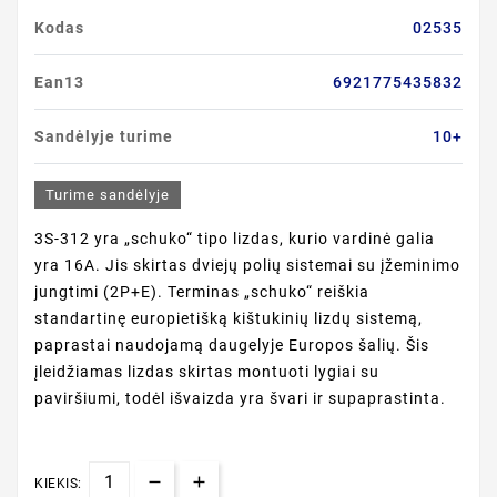
Kodas
02535
Ean13
6921775435832
Sandėlyje turime
10+
Turime sandėlyje
3S-312 yra „schuko“ tipo lizdas, kurio vardinė galia
yra 16A. Jis skirtas dviejų polių sistemai su įžeminimo
jungtimi (2P+E). Terminas „schuko“ reiškia
standartinę europietišką kištukinių lizdų sistemą,
paprastai naudojamą daugelyje Europos šalių. Šis
įleidžiamas lizdas skirtas montuoti lygiai su
paviršiumi, todėl išvaizda yra švari ir supaprastinta.
KIEKIS: