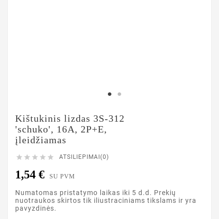
Kištukinis lizdas 3S-312
'schuko', 16A, 2P+E,
įleidžiamas





ATSILIEPIMAI(0)
1,54 €
SU PVM
Numatomas pristatymo laikas iki 5 d.d. Prekių
nuotraukos skirtos tik iliustraciniams tikslams ir yra
pavyzdinės.