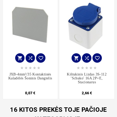
















JXB-4mm²/35 Kontaktinės
Kištukinis Lizdas 3S-112
Kaladėlės Šoninis Dangtelis
'schuko' 16A 2P+E,
Stacionarus
0,07 €
2,66 €
16 KITOS PREKĖS TOJE PAČIOJE