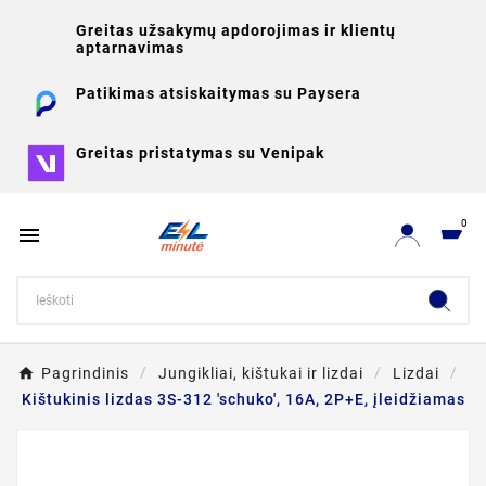
Greitas užsakymų apdorojimas ir klientų
aptarnavimas
Patikimas atsiskaitymas su Paysera
Greitas pristatymas su Venipak
0

Pagrindinis
Jungikliai, kištukai ir lizdai
Lizdai
Kištukinis lizdas 3S-312 'schuko', 16A, 2P+E, įleidžiamas