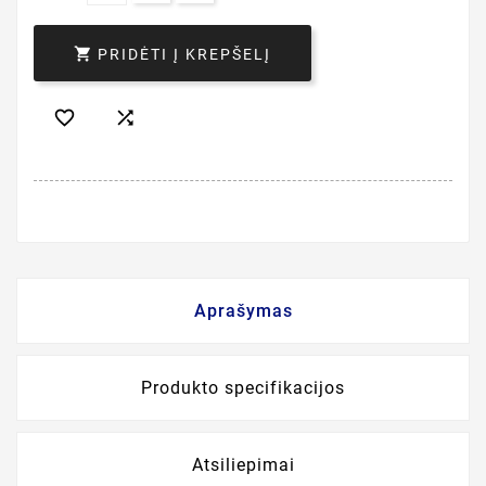

PRIDĖTI Į KREPŠELĮ


Aprašymas
Produkto specifikacijos
Atsiliepimai