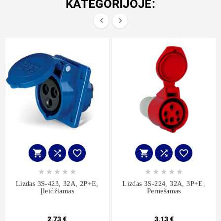
KATEGORIJOJE:


















Lizdas 3S-423, 32A, 2P+E,
Lizdas 3S-224, 32A, 3P+E,
Įleidžiamas
Pernešamas
2,73 €
3,13 €