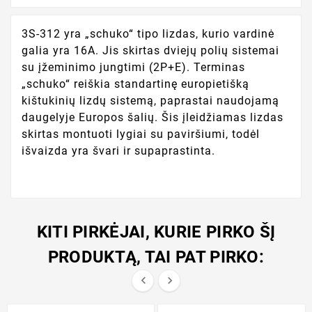
3S-312 yra „schuko“ tipo lizdas, kurio vardinė
galia yra 16A. Jis skirtas dviejų polių sistemai
su įžeminimo jungtimi (2P+E). Terminas
„schuko“ reiškia standartinę europietišką
kištukinių lizdų sistemą, paprastai naudojamą
daugelyje Europos šalių. Šis įleidžiamas lizdas
skirtas montuoti lygiai su paviršiumi, todėl
išvaizda yra švari ir supaprastinta.
KITI PIRKĖJAI, KURIE PIRKO ŠĮ
PRODUKTĄ, TAI PAT PIRKO:

