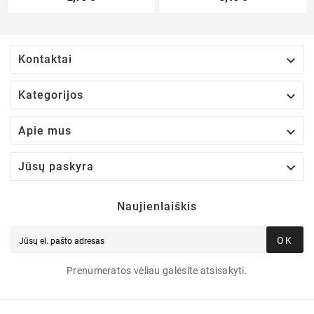

Kontaktai

Kategorijos

Apie mus

Jūsų paskyra
Naujienlaiškis
OK
Prenumeratos vėliau galėsite atsisakyti.