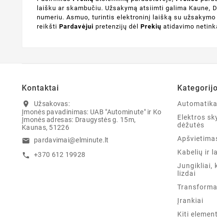
laišku ar skambučiu. Užsakymą atsiimti galima Kaune, Dr
numeriu. Asmuo, turintis elektroninį laišką su užsakym
reikšti
Pardavėjui
pretenzijų dėl
Prekių
atidavimo netin
Kontaktai
Kategorij
Užsakovas:
Automatik
location_on
Įmonės pavadinimas: UAB "Autominute" ir Ko
Elektros sky
Įmonės adresas: Draugystės g. 15m,
dėžutės
Kaunas, 51226
Apšvietima
pardavimai@elminute.lt
email
Kabelių ir l
+370 612 19928
call
Jungikliai, 
lizdai
Transforma
Įrankiai
Kiti elemen