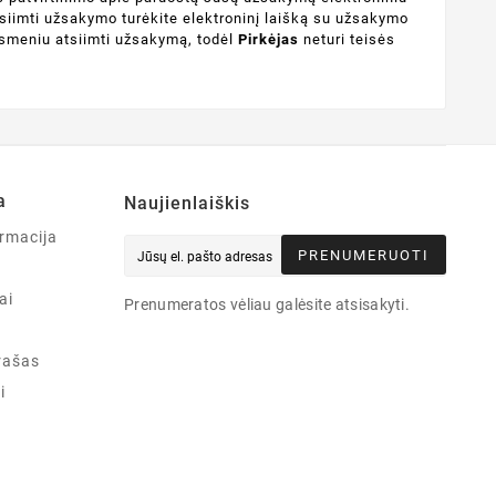
tsiimti užsakymo turėkite elektroninį laišką su užsakymo
asmeniu atsiimti užsakymą, todėl
Pirkėjas
neturi teisės
a
Naujienlaiškis
rmacija
PRENUMERUOTI
ai
Prenumeratos vėliau galėsite atsisakyti.
rašas
i