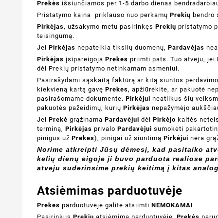
Prekės
išsiunčiamos per 1-5 darbo dienas bendradarbiau
Pristatymo kaina priklauso nuo perkamų
Prekių
bendro s
Pirkėjas
, užsakymo metu pasirinkęs
Prekių
pristatymo pa
teisingumą.
Jei
Pirkėjas
nepateikia tikslių duomenų,
Pardavėjas
neat
Pirkėjas
įsipareigoja
Prekes
priimti pats. Tuo atveju, jei
dėl Prekių pristatymo netinkamam asmeniui.
Pasirašydami sąskaitą faktūrą ar kitą siuntos perdav
kiekvieną kartą gavę
Prekes
, apžiūrėkite, ar pakuotė ne
pasirašomame dokumente.
Pirkėjui
neatlikus šių veiksm
pakuotės pažeidimų, kurių
Pirkėjas
nepažymėjo aukščiau
Jei
Prekė
grąžinama
Pardavėjui
dėl
Pirkėjo
kaltės netei
terminą,
Pirkėjas
privalo
Pardavėjui
sumokėti pakartotino
pinigus už
Prekes
), pinigai už siuntimą
Pirkėjui
nėra grą
Norime atkreipti Jūsų dėmesį, kad pasitaiko atv
kelių dienų eigoje ji buvo parduota realiose pa
atveju suderinsime prekių keitimą į kitas analo
Atsiėmimas parduotuvėje
Prekes
parduotuvėje galite atsiimti
NEMOKAMAI
.
Pasirinkus
Prekių
atsiėmimą parduotuvėje,
Prekės
paruo