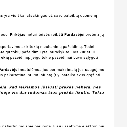
as
yra visiškai atsakingas už savo pateiktų duomenų
dresu,
Pirkėjas
neturi teisės reikšti
Pardavėjui
pretenzijų
sportavimo ar kitokių mechaninių pažeidimų. Todėl
Jeigu tokių pažeidimų yra, surašykite juos kurjeriui
rekių
pažeidimų, jeigu tokie pažeidimai buvo sąlygoti
Pardavėjui
neatsiėmus jos per maksimalų jos saugojimo
s pakartotinai priimti siuntą (t.y. pareikalavus grąžinti
ėja, kad reikiamos išsiųsti prekės nebėra, nes
nėje vis dar rodomas šios prekės likutis. Tokiu
 patvirtinimo apie paruoštą Jūsų užsakymą elektroniniu