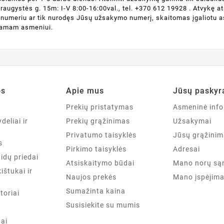
augystės g. 15m: I-V 8:00-16:00val., tel. +370 612 19928 . Atvykę a
o numeriu ar tik nurodęs Jūsų užsakymo numerį, skaitomas įgaliotu 
kamam asmeniui.
os
Apie mus
Jūsų paskyr
a
Prekių pristatymas
Asmeninė info
deliai ir
Prekių grąžinimas
Užsakymai
Privatumo taisyklės
Jūsų grąžinim
s
Pirkimo taisyklės
Adresai
aidų priedai
Atsiskaitymo būdai
Mano norų są
kištukai ir
Naujos prekės
Mano įspėjima
Sumažinta kaina
toriai
Susisiekite su mumis
tai