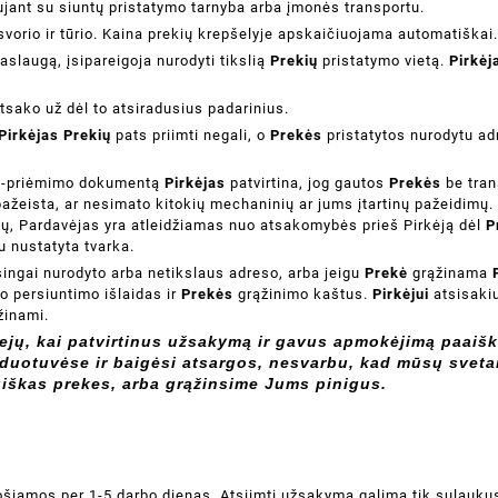
jant su siuntų pristatymo tarnyba arba įmonės transportu.
vorio ir tūrio. Kaina prekių krepšelyje apskaičiuojama automatiškai.
slaugą, įsipareigoja nurodyti tikslią
Prekių
pristatymo vietą.
Pirkėj
sako už dėl to atsiradusius padarinius.
Pirkėjas Prekių
pats priimti negali, o
Prekės
pristatytos nurodytu a
imo-priėmimo dokumentą
Pirkėjas
patvirtina, jog gautos
Prekės
be tran
pažeista, ar nesimato kitokių mechaninių ar jums įtartinų pažeidimų. 
ų, Pardavėjas yra atleidžiamas nuo atsakomybės prieš Pirkėją dėl
P
 nustatyta tvarka.
singai nurodyto arba netikslaus adreso, arba jeigu
Prekė
grąžinama
 persiuntimo išlaidas ir
Prekės
grąžinimo kaštus.
Pirkėjui
atsisakiu
žinami.
ejų, kai patvirtinus užsakymą ir gavus apmokėjimą paaišk
rduotuvėse ir baigėsi atsargos, nesvarbu, kad mūsų svetai
giškas prekes, arba grąžinsime Jums pinigus.
šiamos per 1-5 darbo dienas. Atsiimti užsakymą galima tik sulaukus