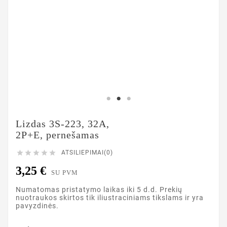
Lizdas 3S-223, 32A,
2P+E, pernešamas





ATSILIEPIMAI(0)
3,25 €
SU PVM
Numatomas pristatymo laikas iki 5 d.d. Prekių
nuotraukos skirtos tik iliustraciniams tikslams ir yra
pavyzdinės.