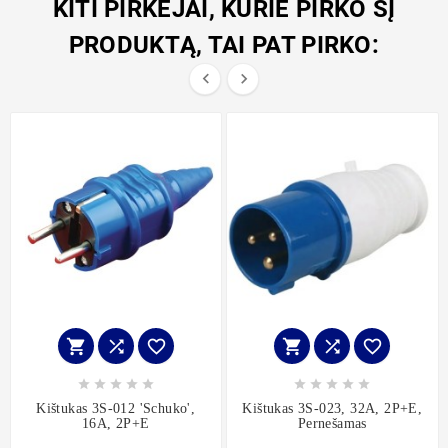
KITI PIRKĖJAI, KURIE PIRKO ŠĮ
PRODUKTĄ, TAI PAT PIRKO:


















Kištukas 3S-012 'schuko',
Kištukas 3S-023, 32A, 2P+E,
16A, 2P+E
Pernešamas