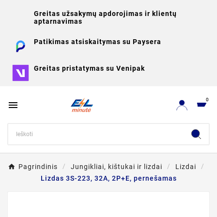
Greitas užsakymų apdorojimas ir klientų
aptarnavimas
Patikimas atsiskaitymas su Paysera
Greitas pristatymas su Venipak
0

Pagrindinis
Jungikliai, kištukai ir lizdai
Lizdai
Lizdas 3S-223, 32A, 2P+E, pernešamas