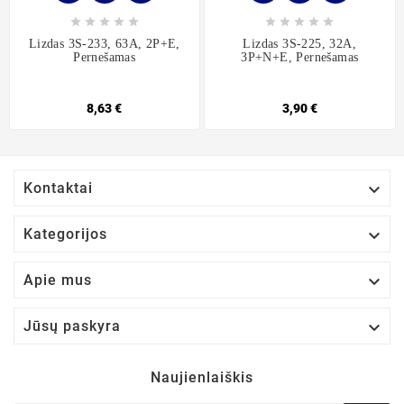










Lizdas 3S-233, 63A, 2P+E,
Lizdas 3S-225, 32A,
Pernešamas
3P+N+E, Pernešamas
8,63 €
3,90 €

Kontaktai

Kategorijos

Apie mus

Jūsų paskyra
Naujienlaiškis