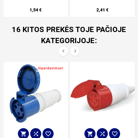
1,54 €
2,41 €
16 KITOS PREKĖS TOJE PAČIOJE
KATEGORIJOJE:


Išpardavimas!





