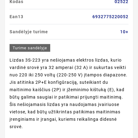
Kodas
02522
Ean13
6932775220052
Sandėlyje turime
10+
Turime sandėlyje
Lizdas 3S-223 yra nešiojamas elektros lizdas, kurio
vardinė srovė yra 32 amperai (32 A) ir sukurtas veikti
nuo 220 iki 250 voltų (220-250 V) įtampos diapazone.
Jis atitinka 2P+E konfigūraciją, suteikiant du
maitinimo kaiščius (2P) ir įžeminimo kištuką (E), kad
būtų galima saugiai ir patikimai prijungti maitinimą.
Šis nešiojamasis lizdas yra naudojamas įvairiuose
vietose, kad būtų užtikrintas patikimas maitinimas
įrenginiams ir įrangai, kuriems reikalinga didesnė
srovė.