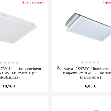
Išpardavimas!
Išpa

















978Y-J liuminescencinėms
Šviestuvas 3S978Y-J liuminesc
18W, T8, matinis, p/t
lempoms 2x18W, T8, matinis,
(įleidžiamas)
(įleidžiamas)
10,16 €
6,88 €