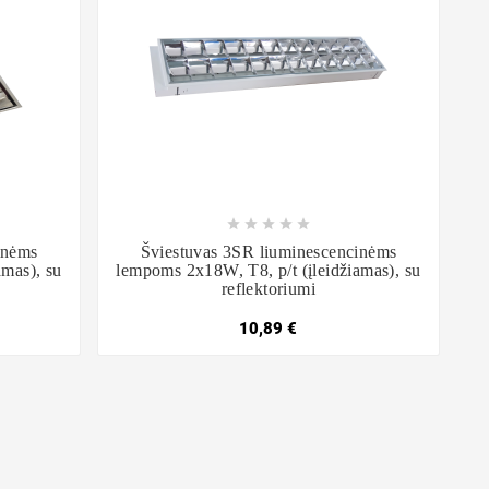









inėms
Šviestuvas 3SR liuminescencinėms
amas), su
lempoms 2x18W, T8, p/t (įleidžiamas), su
reflektoriumi
10,89 €