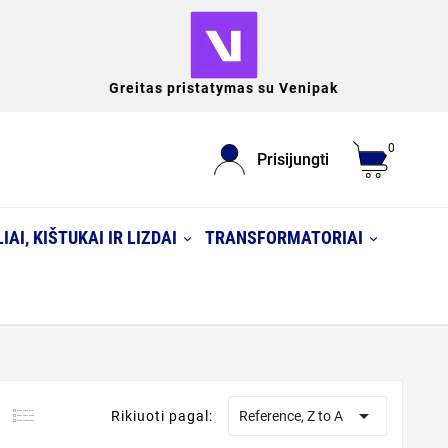
Greitas pristatymas su Venipak
0
Prisijungti
IAI, KIŠTUKAI IR LIZDAI
TRANSFORMATORIAI

Rikiuoti pagal:
Reference, Z to A