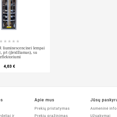








R liuminescencinei lempai
p/t (įleidžiamas), su
eflektoriumi
4,03 €
os
Apie mus
Jūsų paskyr
a
Prekių pristatymas
Asmeninė info
deliai ir
Prekių grąžinimas
Užsakymai