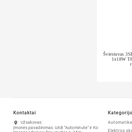

Šviestuvas 3S
1x18W T8, 
r
Kontaktai
Kategorij
Užsakovas:
Automatik
location_on
Įmonės pavadinimas: UAB "Autominute" ir Ko
Elektros sky