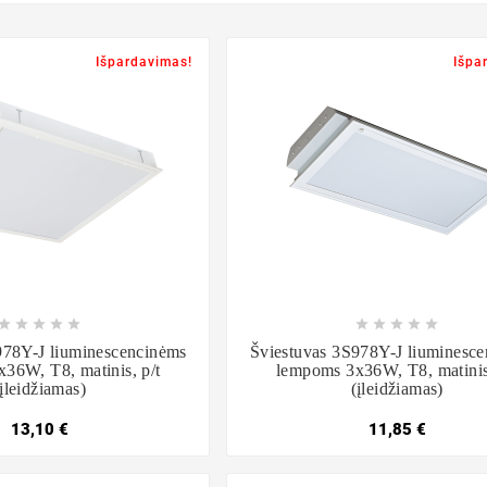
Išpardavimas!
Išpa

















978Y-J liuminescencinėms
Šviestuvas 3S978Y-J liuminesc
36W, T8, matinis, p/t
lempoms 3x36W, T8, matinis,
(įleidžiamas)
(įleidžiamas)
13,10 €
11,85 €