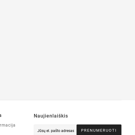
a
Naujienlaiškis
rmacija
PRENUMERUOTI