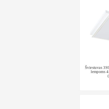

Šviestuvas 3S
lempoms 4x