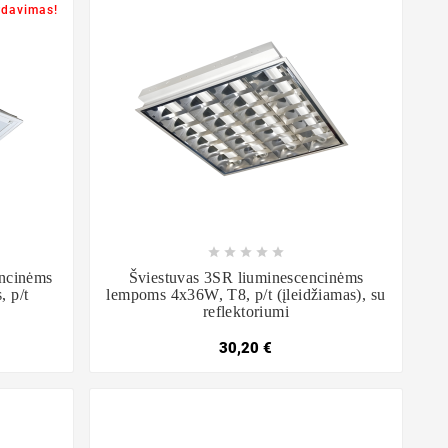
rdavimas!









encinėms
Šviestuvas 3SR liuminescencinėms
 p/t
lempoms 4x36W, T8, p/t (įleidžiamas), su
reflektoriumi
30,20 €