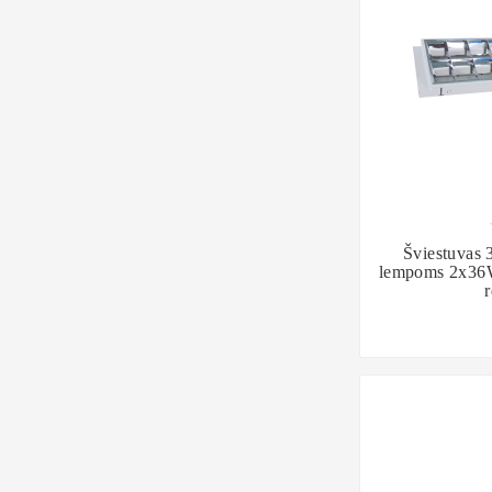

Šviestuvas 
lempoms 2x36W,
r