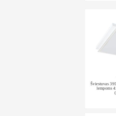

Šviestuvas 3S
lempoms 4x