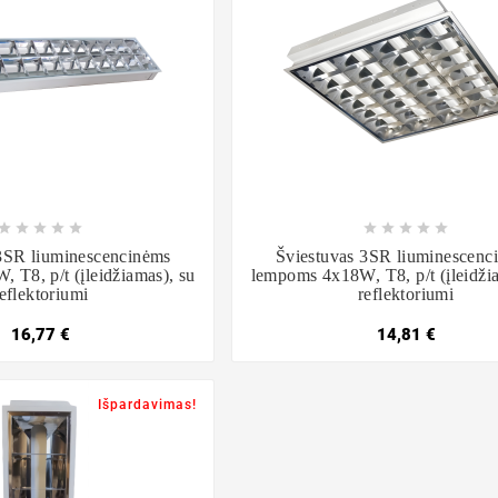

















3SR liuminescencinėms
Šviestuvas 3SR liuminescenc
 T8, p/t (įleidžiamas), su
lempoms 4x18W, T8, p/t (įleidži
eflektoriumi
reflektoriumi
16,77 €
14,81 €
Išpardavimas!