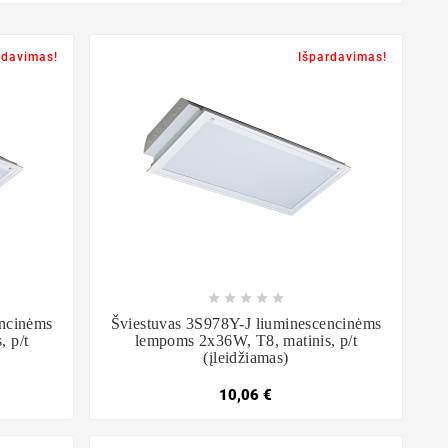
rdavimas!
Išpardavimas!









encinėms
Šviestuvas 3S978Y-J liuminescencinėms
 p/t
lempoms 2x36W, T8, matinis, p/t
(įleidžiamas)
10,06 €