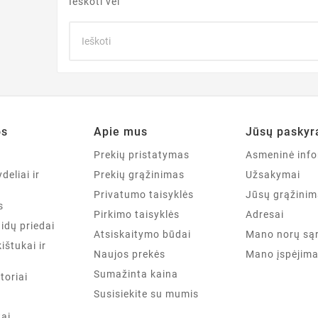
Ieškoti vėl
os
Apie mus
Jūsų paskyr
a
Prekių pristatymas
Asmeninė info
deliai ir
Prekių grąžinimas
Užsakymai
Privatumo taisyklės
Jūsų grąžinim
s
Pirkimo taisyklės
Adresai
aidų priedai
Atsiskaitymo būdai
Mano norų są
kištukai ir
Naujos prekės
Mano įspėjima
Sumažinta kaina
toriai
Susisiekite su mumis
tai