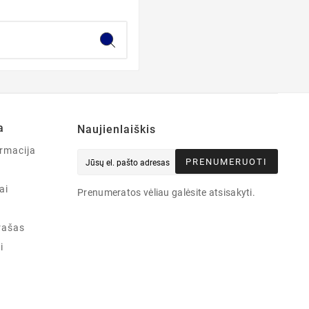
a
Naujienlaiškis
rmacija
PRENUMERUOTI
ai
Prenumeratos vėliau galėsite atsisakyti.
rašas
i