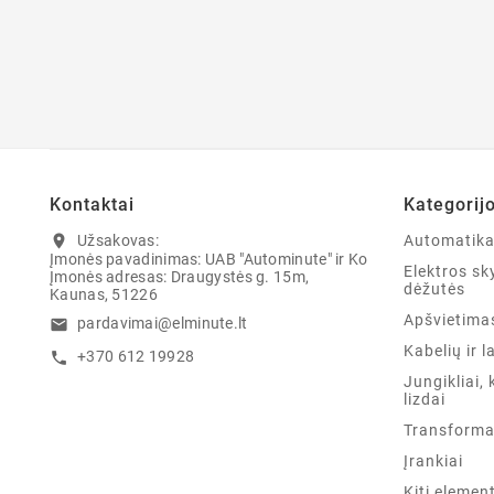
Kontaktai
Kategorij
Užsakovas:
Automatik
location_on
Įmonės pavadinimas: UAB "Autominute" ir Ko
Elektros sky
Įmonės adresas: Draugystės g. 15m,
dėžutės
Kaunas, 51226
Apšvietima
pardavimai@elminute.lt
email
Kabelių ir l
+370 612 19928
call
Jungikliai, 
lizdai
Transforma
Įrankiai
Kiti elemen