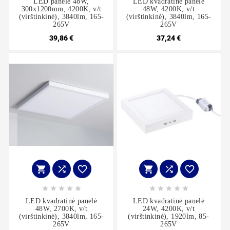
LED panelė 48W,
LED kvadratinė panelė
300x1200mm, 4200K, v/t
48W, 4200K, v/t
(virštinkinė), 3840lm, 165-
(virštinkinė), 3840lm, 165-
265V
265V
39,86 €
37,24 €
















LED kvadratinė panelė
LED kvadratinė panelė
48W, 2700K, v/t
24W, 4200K, v/t
(virštinkinė), 3840lm, 165-
(virštinkinė), 1920lm, 85-
265V
265V