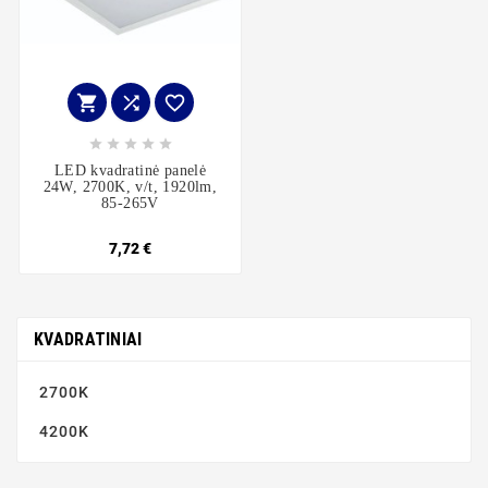








LED kvadratinė panelė
24W, 2700K, v/t, 1920lm,
85-265V
7,72 €
KVADRATINIAI
2700K
4200K