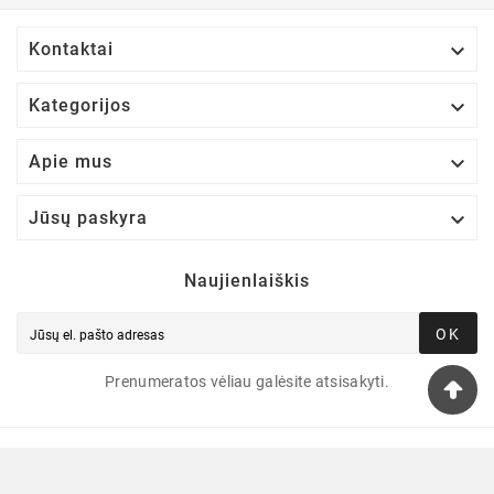

Kontaktai

Kategorijos

Apie mus

Jūsų paskyra
Naujienlaiškis
OK
Prenumeratos vėliau galėsite atsisakyti.