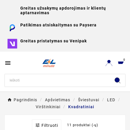
Greitas užsakymų apdorojimas ir klientų
aptarnavimas
Patikimas atsiskaitymas su Paysera
Greitas pristatymas su Venipak
0

Pagrindinis
Apšvietimas
Šviestuvai
LED
Virštinkiniai
Kvadratiniai

Filtruoti
11 produktai (-ų)