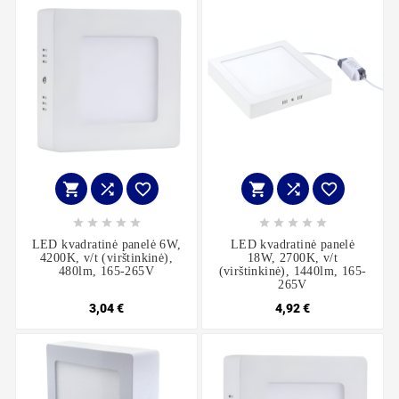
















LED kvadratinė panelė 6W,
LED kvadratinė panelė
4200K, v/t (virštinkinė),
18W, 2700K, v/t
480lm, 165-265V
(virštinkinė), 1440lm, 165-
265V
3,04 €
4,92 €