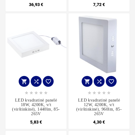
36,93 €
7,72 €
















LED kvadratinė panelė
LED kvadratinė panelė
18W, 4200K, v/t
12W, 4200K, v/t
(virštinkinė), 1440lm, 85-
(virštinkinė), 960lm, 85-
265V
265V
5,83 €
4,30 €