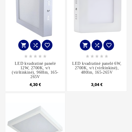
















LED kvadratinė panelė
LED kvadratinė panelė 6W,
12W, 2700K, v/t
2700K, v/t (virštinkinė),
(virštinkinė), 960lm, 165-
480lm, 165-265V
265V
4,30 €
3,04 €