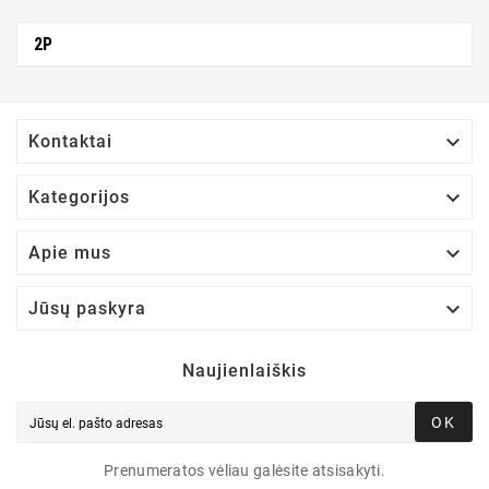
2P

Kontaktai

Kategorijos

Apie mus

Jūsų paskyra
Naujienlaiškis
OK
Prenumeratos vėliau galėsite atsisakyti.