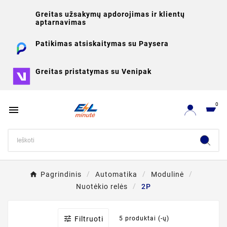
Greitas užsakymų apdorojimas ir klientų
aptarnavimas
Patikimas atsiskaitymas su Paysera
Greitas pristatymas su Venipak
0

Pagrindinis
Automatika
Modulinė
Nuotėkio relės
2P

Filtruoti
5 produktai (-ų)