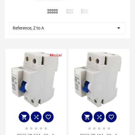

Reference, Z to A
Akcija!















