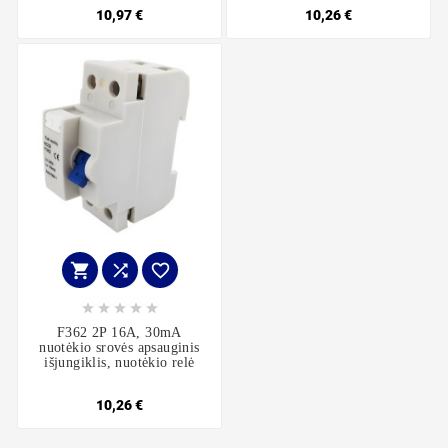
10,97 €
10,26 €








F362 2P 16A, 30mA
nuotėkio srovės apsauginis
išjungiklis, nuotėkio relė
10,26 €