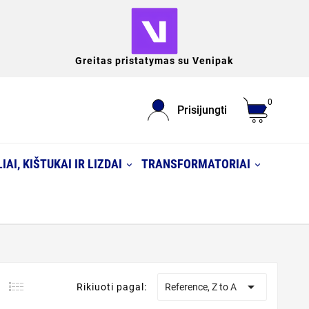
Greitas pristatymas su Venipak
0
Prisijungti
IAI, KIŠTUKAI IR LIZDAI
TRANSFORMATORIAI

Rikiuoti pagal:
Reference, Z to A