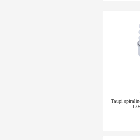

Taupi spirali
13W