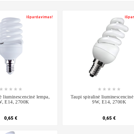
Išpardavimas!
Išpa

















nė liuminescencinė lempa,
Taupi spiralinė liuminescencinė
, E14, 2700K
9W, E14, 2700K
0,65 €
0,65 €