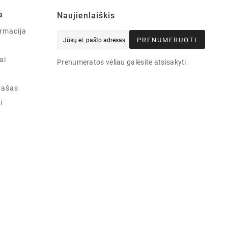
a
Naujienlaiškis
rmacija
PRENUMERUOTI
ai
Prenumeratos vėliau galėsite atsisakyti.
rašas
i