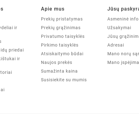
os
Apie mus
Jūsų paskyr
a
Prekių pristatymas
Asmeninė info
deliai ir
Prekių grąžinimas
Užsakymai
Privatumo taisyklės
Jūsų grąžinim
s
Pirkimo taisyklės
Adresai
aidų priedai
Atsiskaitymo būdai
Mano norų są
kištukai ir
Naujos prekės
Mano įspėjima
Sumažinta kaina
toriai
Susisiekite su mumis
tai