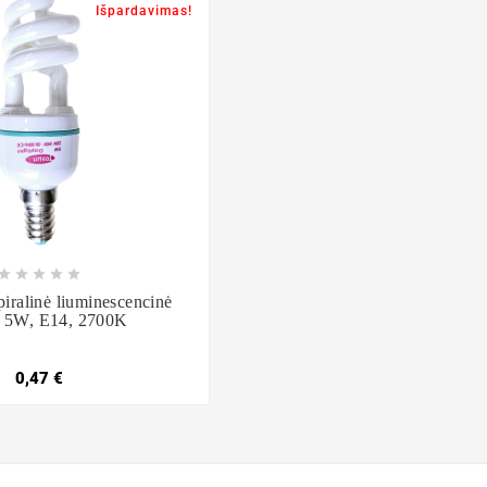
Išpardavimas!








piralinė liuminescencinė
, 5W, E14, 2700K
0,47 €