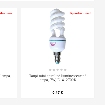
rdavimas!
Išpardavimas!









 lempa,
Taupi mini spiralinė liuminescencinė
lempa, 7W, E14, 2700K
0,47 €