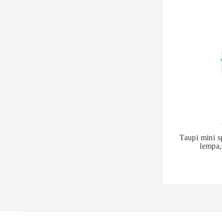

Taupi mini s
lempa