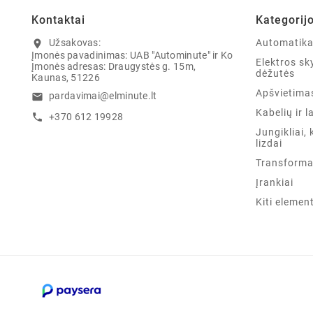
Kontaktai
Kategorij
Užsakovas:
Automatik
location_on
Įmonės pavadinimas: UAB "Autominute" ir Ko
Elektros sky
Įmonės adresas: Draugystės g. 15m,
dėžutės
Kaunas, 51226
Apšvietima
pardavimai@elminute.lt
email
Kabelių ir l
+370 612 19928
call
Jungikliai, 
lizdai
Transforma
Įrankiai
Kiti elemen