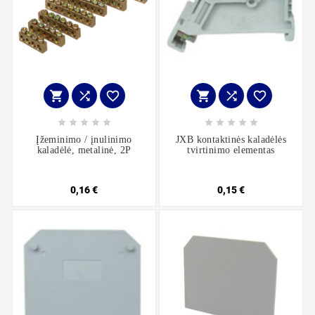
















Įžeminimo / įnulinimo
JXB kontaktinės kaladėlės
kaladėlė, metalinė, 2P
tvirtinimo elementas
0,16 €
0,15 €