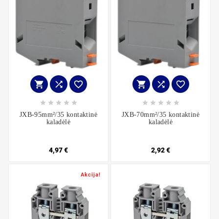
















JXB-95mm²/35 kontaktinė
JXB-70mm²/35 kontaktinė
kaladėlė
kaladėlė
4,97 €
2,92 €
Akcija!