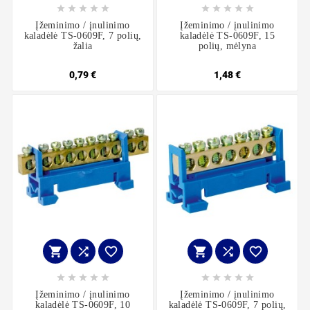










Įžeminimo / įnulinimo
Įžeminimo / įnulinimo
kaladėlė TS-0609F, 7 polių,
kaladėlė TS-0609F, 15
žalia
polių, mėlyna
0,79 €
1,48 €
















Įžeminimo / įnulinimo
Įžeminimo / įnulinimo
kaladėlė TS-0609F, 10
kaladėlė TS-0609F, 7 polių,