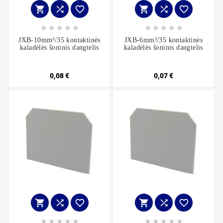
















JXB-10mm²/35 kontaktinės
JXB-6mm²/35 kontaktinės
kaladėlės šoninis dangtelis
kaladėlės šoninis dangtelis
0,08 €
0,07 €















