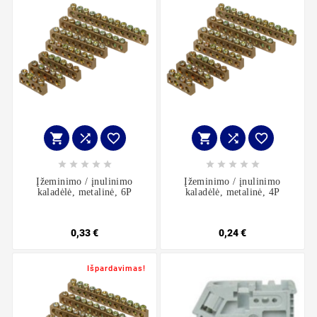
















Įžeminimo / įnulinimo
Įžeminimo / įnulinimo
kaladėlė, metalinė, 6P
kaladėlė, metalinė, 4P
0,33 €
0,24 €
Išpardavimas!