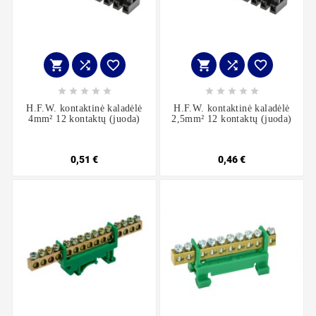
















H.F.W. kontaktinė kaladėlė
H.F.W. kontaktinė kaladėlė
4mm² 12 kontaktų (juoda)
2,5mm² 12 kontaktų (juoda)
0,51 €
0,46 €