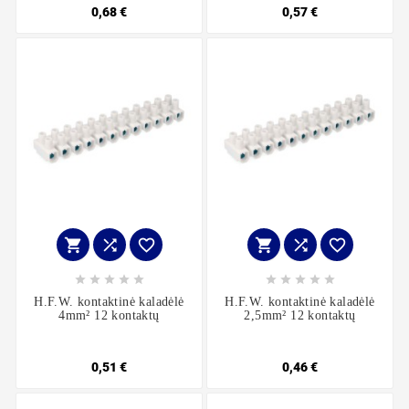
0,68 €
0,57 €
















H.F.W. kontaktinė kaladėlė
H.F.W. kontaktinė kaladėlė
4mm² 12 kontaktų
2,5mm² 12 kontaktų
0,51 €
0,46 €