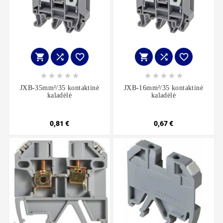
















JXB-35mm²/35 kontaktinė
JXB-16mm²/35 kontaktinė
kaladėlė
kaladėlė
0,81 €
0,67 €