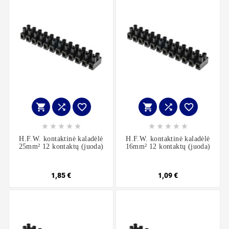
















H.F.W. kontaktinė kaladėlė
H.F.W. kontaktinė kaladėlė
25mm² 12 kontaktų (juoda)
16mm² 12 kontaktų (juoda)
1,85 €
1,09 €