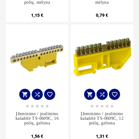
polių, mėlyna
mėlyna
1,15 €
0,79 €
















Įžeminimo / įnulinimo
Įžeminimo / įnulinimo
kaladėlė TS-0609C, 16
kaladėlė TS-0609C, 12
polių, geltona
polių, geltona
1,56 €
1,31 €