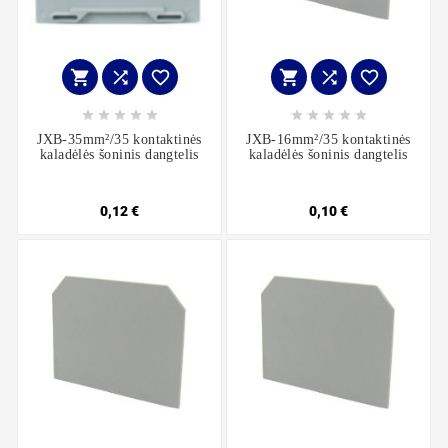
















JXB-35mm²/35 kontaktinės
JXB-16mm²/35 kontaktinės
kaladėlės šoninis dangtelis
kaladėlės šoninis dangtelis
0,12 €
0,10 €