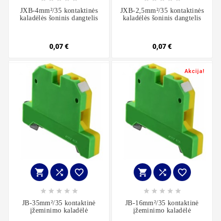
JXB-4mm²/35 kontaktinės
JXB-2,5mm²/35 kontaktinės
kaladėlės šoninis dangtelis
kaladėlės šoninis dangtelis
0,07 €
0,07 €
Akcija!
















JB-35mm²/35 kontaktinė
JB-16mm²/35 kontaktinė
įžeminimo kaladėlė
įžeminimo kaladėlė