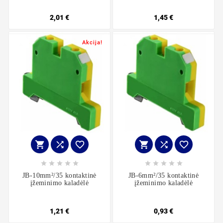
2,01 €
1,45 €
Akcija!
















JB-10mm²/35 kontaktinė
JB-6mm²/35 kontaktinė
įžeminimo kaladėlė
įžeminimo kaladėlė
1,21 €
0,93 €