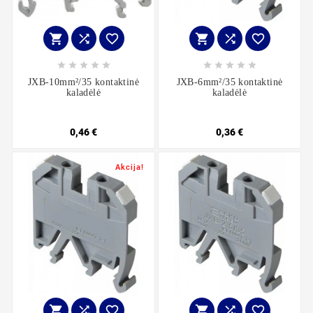
















JXB-10mm²/35 kontaktinė
JXB-6mm²/35 kontaktinė
kaladėlė
kaladėlė
0,46 €
0,36 €
Akcija!





