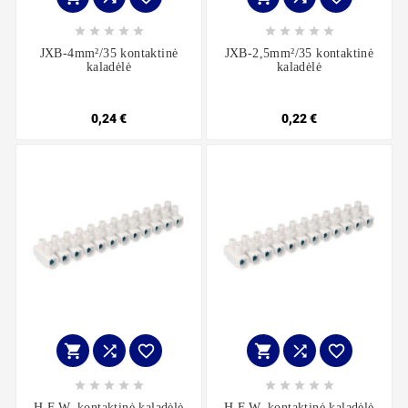










JXB-4mm²/35 kontaktinė
JXB-2,5mm²/35 kontaktinė
kaladėlė
kaladėlė
0,24 €
0,22 €
















H.F.W. kontaktinė kaladėlė
H.F.W. kontaktinė kaladėlė