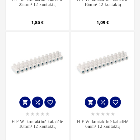
25mm² 12 kontaktų
16mm² 12 kontaktų
1,85 €
1,09 €
















H.F.W. kontaktinė kaladėlė
H.F.W. kontaktinė kaladėlė
10mm² 12 kontaktų
6mm² 12 kontaktų