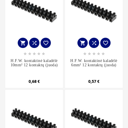
















H.F.W. kontaktinė kaladėlė
H.F.W. kontaktinė kaladėlė
10mm² 12 kontaktų (juoda)
6mm² 12 kontaktų (juoda)
0,68 €
0,57 €