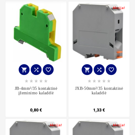
Akcija!
















JB-4mm²/35 kontaktinė
JXB-50mm²/35 kontaktinė
įžeminimo kaladėlė
kaladėlė
0,80 €
1,33 €
Akcija!
Akcija!