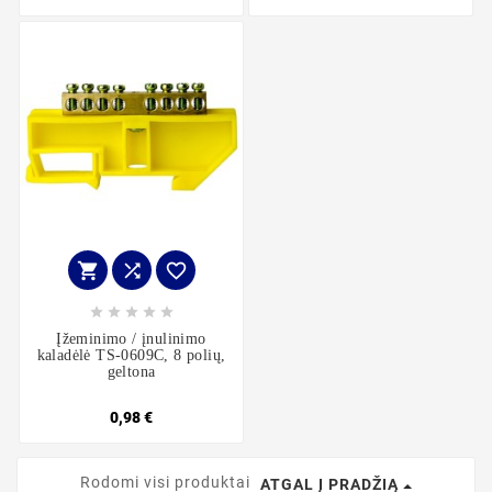








Įžeminimo / įnulinimo
kaladėlė TS-0609C, 8 polių,
geltona
0,98 €
Rodomi visi produktai
ATGAL Į PRADŽIĄ