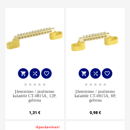
















Įžeminimo / įnulinimo
Įžeminimo / įnulinimo
kaladėlė CT-0815A, 12P,
kaladėlė CT-0815A, 8P,
geltona
geltona
1,31 €
0,98 €
Išpardavimas!