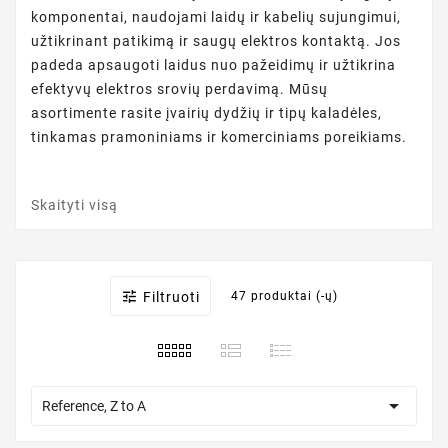
komponentai, naudojami laidų ir kabelių sujungimui,
užtikrinant patikimą ir saugų elektros kontaktą. Jos
padeda apsaugoti laidus nuo pažeidimų ir užtikrina
efektyvų elektros srovių perdavimą. Mūsų
asortimente rasite įvairių dydžių ir tipų kaladėles,
tinkamas pramoniniams ir komerciniams poreikiams.
Skaityti visą

Filtruoti
47 produktai (-ų)

Reference, Z to A