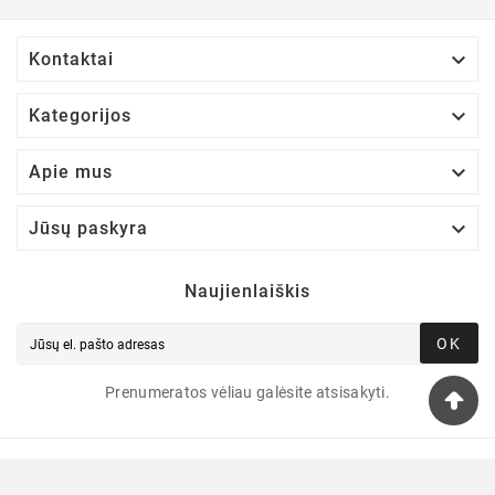

Kontaktai

Kategorijos

Apie mus

Jūsų paskyra
Naujienlaiškis
OK
Prenumeratos vėliau galėsite atsisakyti.