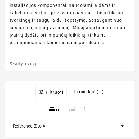
instaliacijos komponentai, naudojami laidams ir
kabeliams tvirtinti prie įvairių paviršių. Jie užtikrina
tvarkingą ir saugų laidų išdėstymą, apsaugant nuo
susipainiojimo ir pažeidimų. Mūsų asortimente rasite
įvairių dydžių prilimpančių laikiklių, tinkamų
pramoniniams ir komerciniams poreikiams.
Skaityti visą

Filtruoti
4 produktai (-ų)

Reference, Z to A