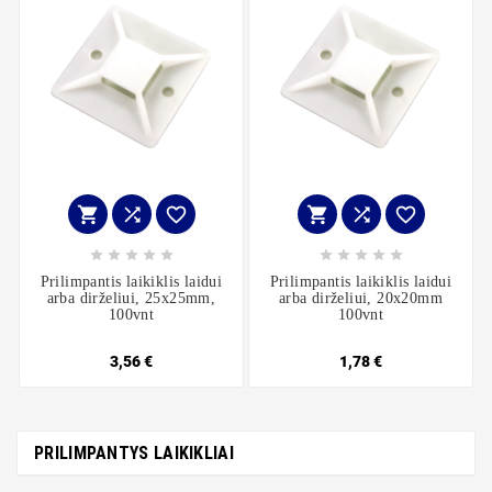
















Prilimpantis laikiklis laidui
Prilimpantis laikiklis laidui
arba dirželiui, 25x25mm,
arba dirželiui, 20x20mm
100vnt
100vnt
3,56 €
1,78 €
PRILIMPANTYS LAIKIKLIAI