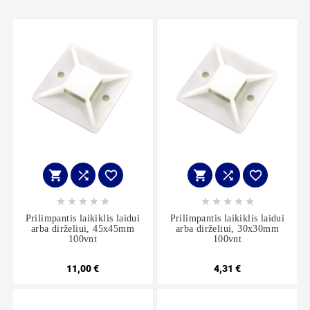
















Prilimpantis laikiklis laidui
Prilimpantis laikiklis laidui
arba dirželiui, 45x45mm
arba dirželiui, 30x30mm
100vnt
100vnt
11,00 €
4,31 €