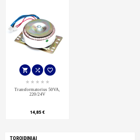








Transformatorius 50VA,
220/24V
14,85 €
TOROIDINIAI