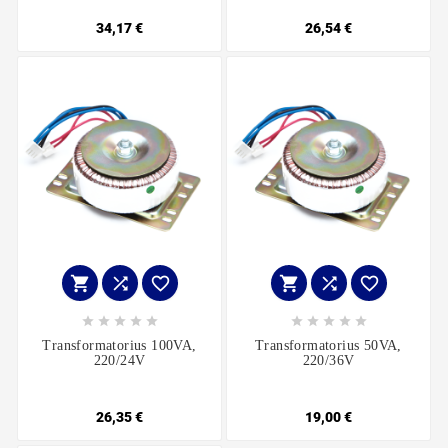
34,17 €
26,54 €
















Transformatorius 100VA,
Transformatorius 50VA,
220/24V
220/36V
26,35 €
19,00 €