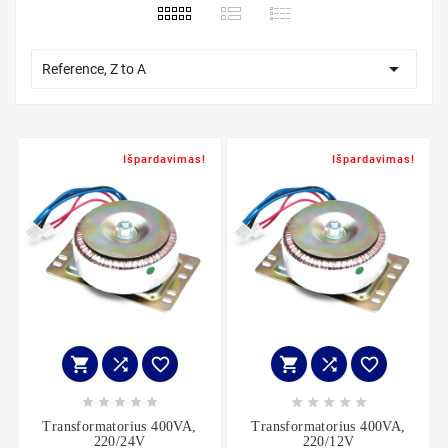

Reference, Z to A
Išpardavimas!
Išpardavimas!
















Transformatorius 400VA,
Transformatorius 400VA,
220/24V
220/12V