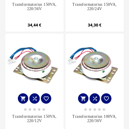
Transformatorius 150VA,
Transformatorius 150VA,
220/36V
220/24V
34,44 €
34,30 €
















Transformatorius 150VA,
Transformatorius 100VA,
220/12V
220/36V