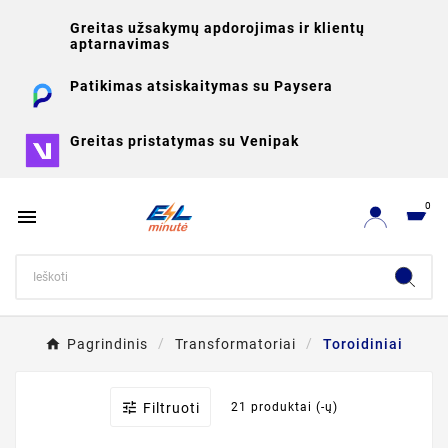
Greitas užsakymų apdorojimas ir klientų
aptarnavimas
Patikimas atsiskaitymas su Paysera
Greitas pristatymas su Venipak
0

Pagrindinis
Transformatoriai
Toroidiniai

Filtruoti
21 produktai (-ų)