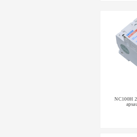

NC100H 2P
apsau