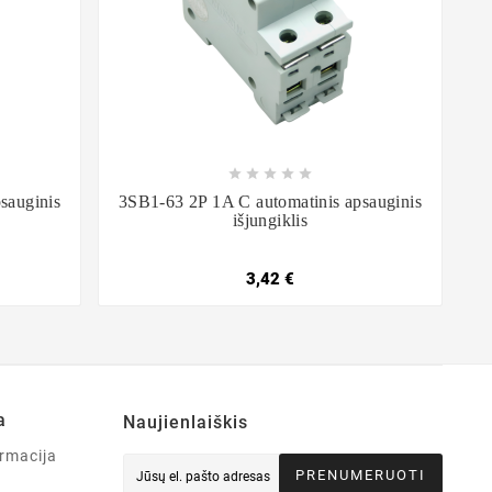









sauginis
3SB1-63 2P 1A C automatinis apsauginis
išjungiklis
3,42 €
a
Naujienlaiškis
rmacija
PRENUMERUOTI