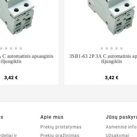

















 C automatinis apsauginis
3SB1-63 2P 3A C automatinis ap
išjungiklis
išjungiklis
3,42 €
3,42 €
os
Apie mus
Jūsų paskyr
a
Prekių pristatymas
Asmeninė info
deliai ir
Prekių grąžinimas
Užsakymai