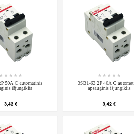

















P 50A C automatinis
3SB1-63 2P 40A C automati
ginis išjungiklis
apsauginis išjungiklis
3,42 €
3,42 €