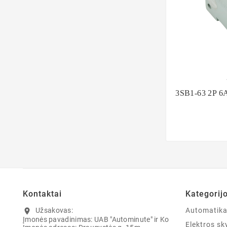

3SB1-63 2P 6A
Kontaktai
Kategorij
Užsakovas:
Automatik
location_on
Įmonės pavadinimas: UAB "Autominute" ir Ko
Elektros sky