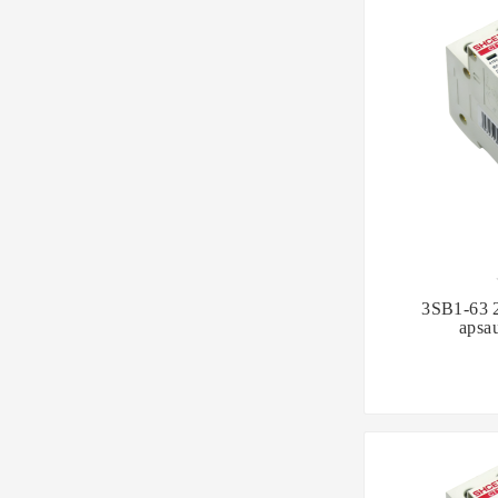

3SB1-63 2
apsau