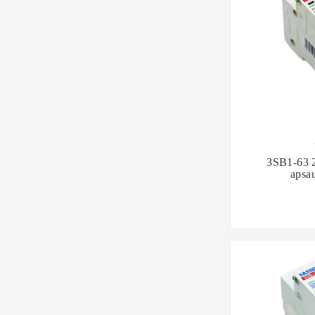

3SB1-63 2
apsau