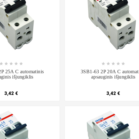

















P 25A C automatinis
3SB1-63 2P 20A C automati
ginis išjungiklis
apsauginis išjungiklis
3,42 €
3,42 €