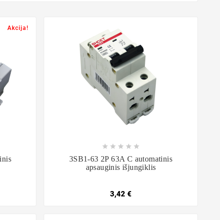
Akcija!









nis
3SB1-63 2P 63A C automatinis
apsauginis išjungiklis
3,42 €