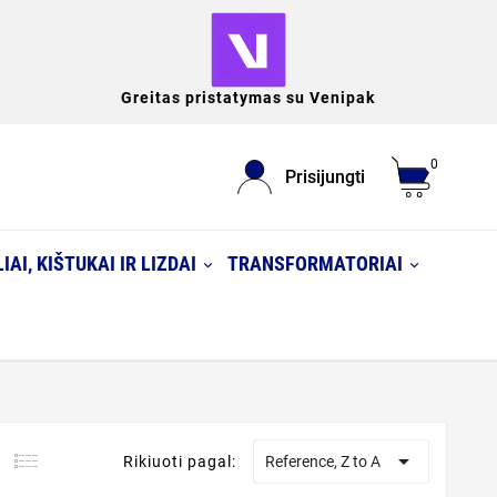
Greitas pristatymas su Venipak
0
Prisijungti
IAI, KIŠTUKAI IR LIZDAI
TRANSFORMATORIAI

Rikiuoti pagal:
Reference, Z to A