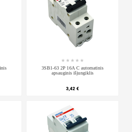









nis
3SB1-63 2P 16A C automatinis
apsauginis išjungiklis
3,42 €