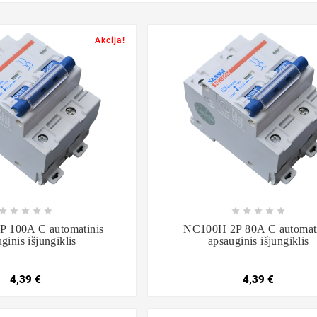
Akcija!

















 100A C automatinis
NC100H 2P 80A C automati
ginis išjungiklis
apsauginis išjungiklis
4,39 €
4,39 €