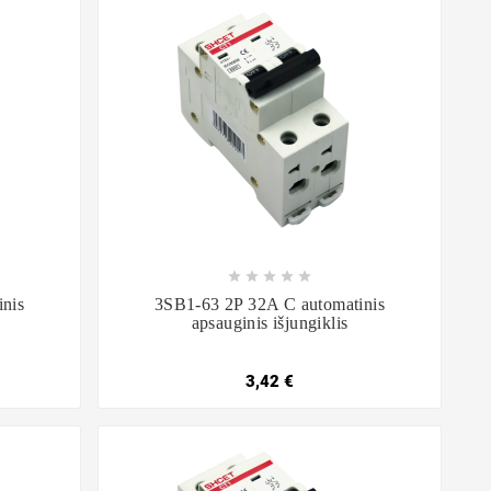









nis
3SB1-63 2P 32A C automatinis
apsauginis išjungiklis
3,42 €