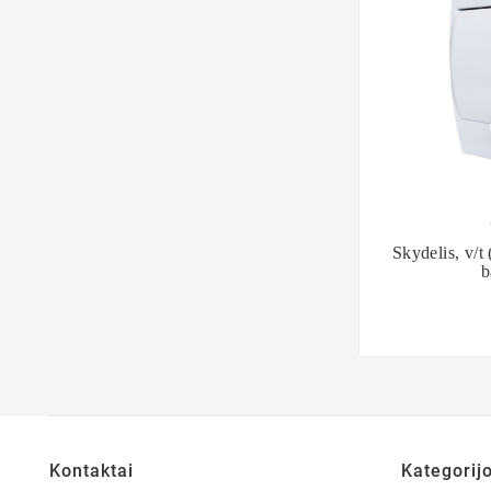

Skydelis, v/t 
b
Kontaktai
Kategorij