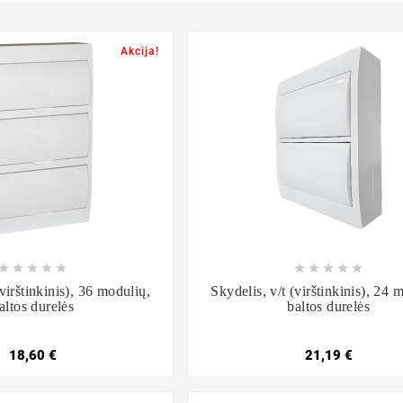
Akcija!

















(virštinkinis), 36 modulių,
Skydelis, v/t (virštinkinis), 24 
altos durelės
baltos durelės
18,60 €
21,19 €