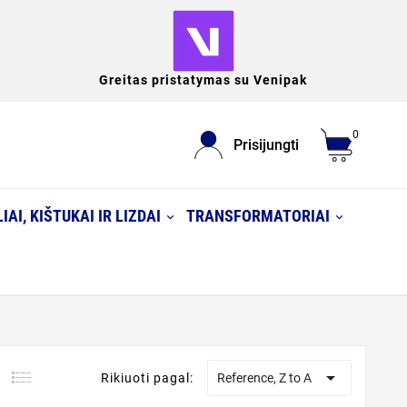
Greitas pristatymas su Venipak
0
Prisijungti
IAI, KIŠTUKAI IR LIZDAI
TRANSFORMATORIAI

Rikiuoti pagal:
Reference, Z to A