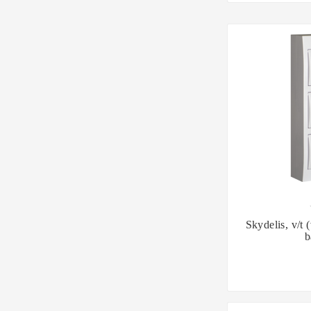

Skydelis, v/t 
b