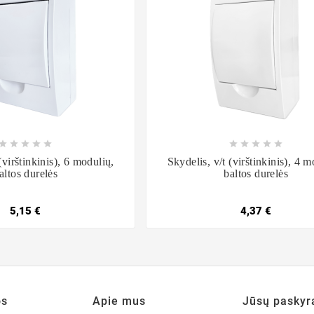

















(virštinkinis), 6 modulių,
Skydelis, v/t (virštinkinis), 4 m
altos durelės
baltos durelės
5,15 €
4,37 €
os
Apie mus
Jūsų paskyr