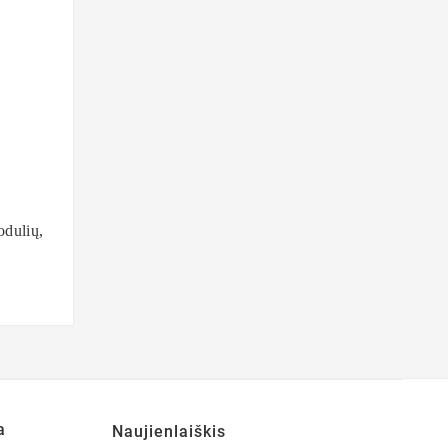
odulių,
a
Naujienlaiškis