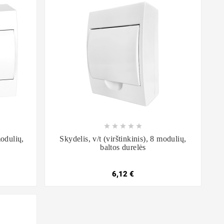









modulių,
Skydelis, v/t (virštinkinis), 8 modulių,
baltos durelės
6,12 €