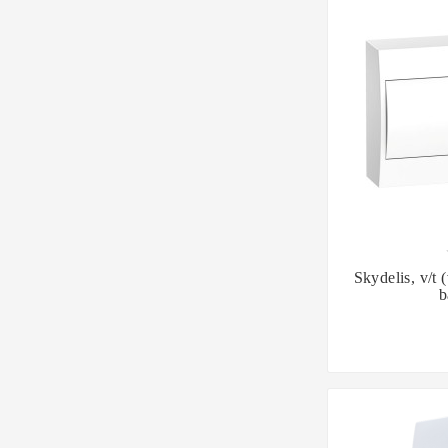

Skydelis, v/t 
b