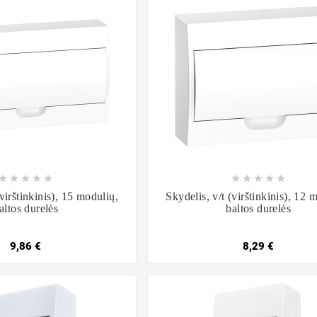

















(virštinkinis), 15 modulių,
Skydelis, v/t (virštinkinis), 12 
altos durelės
baltos durelės
9,86 €
8,29 €