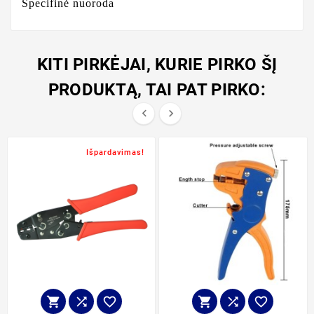
Specifinė nuoroda
KITI PIRKĖJAI, KURIE PIRKO ŠĮ
PRODUKTĄ, TAI PAT PIRKO:


Išpardavimas!





