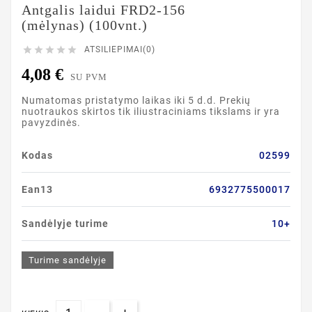
Antgalis laidui FRD2-156
(mėlynas) (100vnt.)





ATSILIEPIMAI(0)
4,08 €
SU PVM
Numatomas pristatymo laikas iki 5 d.d. Prekių
nuotraukos skirtos tik iliustraciniams tikslams ir yra
pavyzdinės.
Kodas
02599
Ean13
6932775500017
Sandėlyje turime
10+
Turime sandėlyje