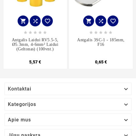
















Antgalis Laidui RV5.5-5,
Antgalis 3SC-1 - 185mm,
Ø5.3mm, 4-6mm² Laidui
F16
(geltonas) (100vnt.)
5,57 €
0,65 €

Kontaktai

Kategorijos

Apie mus

Jūsų paskyra