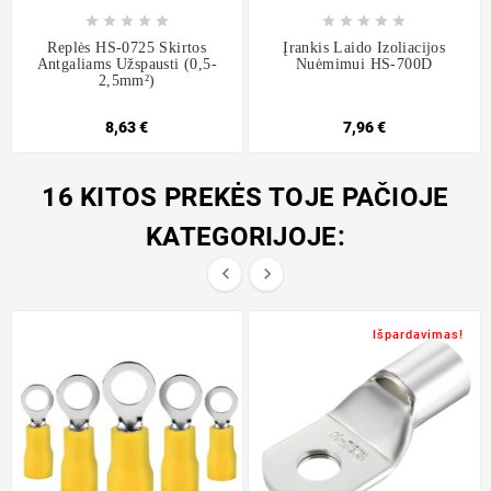










Replės HS-0725 Skirtos
Įrankis Laido Izoliacijos
Antgaliams Užspausti (0,5-
Nuėmimui HS-700D
2,5mm²)
8,63 €
7,96 €
16 KITOS PREKĖS TOJE PAČIOJE
KATEGORIJOJE:


Išpardavimas!