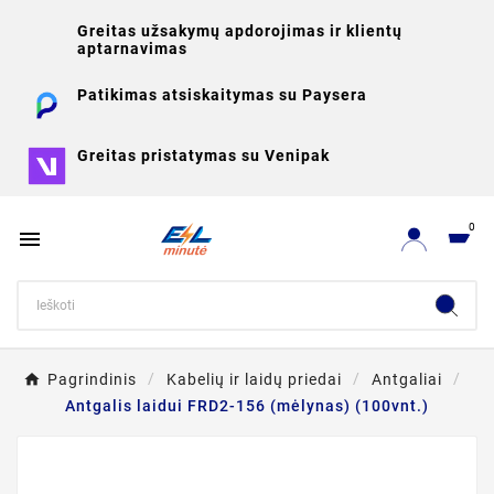
Greitas užsakymų apdorojimas ir klientų
aptarnavimas
Patikimas atsiskaitymas su Paysera
Greitas pristatymas su Venipak
0

Pagrindinis
Kabelių ir laidų priedai
Antgaliai
Antgalis laidui FRD2-156 (mėlynas) (100vnt.)