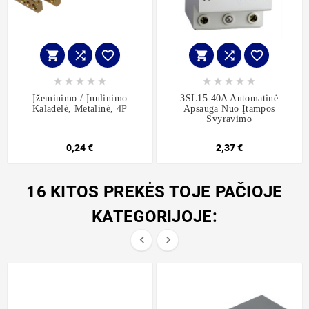
















Įžeminimo / Įnulinimo
3SL15 40A Automatinė
Kaladėlė, Metalinė, 4P
Apsauga Nuo Įtampos
Svyravimo
0,24 €
2,37 €
16 KITOS PREKĖS TOJE PAČIOJE
KATEGORIJOJE:

