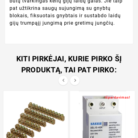
būtų tvarkingas kelių gijų laidų galas. Jie taip
pat užtikrina saugų sujungimą su gnybtų
blokais, fiksuotais gnybtais ir sustabdo laidų
gijų trumpąjį jungimą prie gretimų jungčių.
KITI PIRKĖJAI, KURIE PIRKO ŠĮ
PRODUKTĄ, TAI PAT PIRKO:


Išpardavimas!