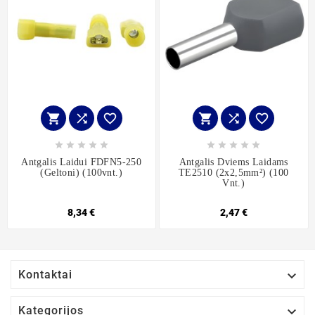
















Antgalis Laidui FDFN5-250
Antgalis Dviems Laidams
(geltoni) (100vnt.)
TE2510 (2x2,5mm²) (100
Vnt.)
8,34 €
2,47 €

Kontaktai

Kategorijos