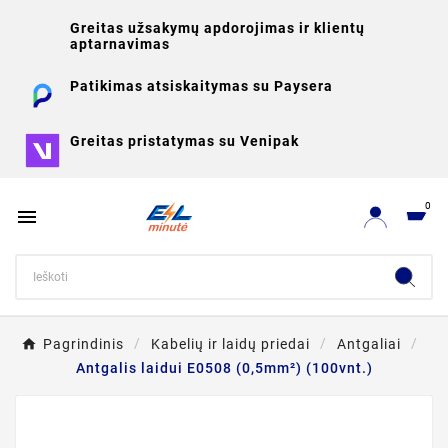
Greitas užsakymų apdorojimas ir klientų
aptarnavimas
Patikimas atsiskaitymas su Paysera
Greitas pristatymas su Venipak
0

Pagrindinis
Kabelių ir laidų priedai
Antgaliai
Antgalis laidui E0508 (0,5mm²) (100vnt.)