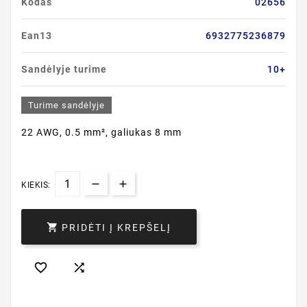
Kodas
02656
Ean13
6932775236879
Sandėlyje turime
10+
Turime sandėlyje
22 AWG, 0.5 mm², galiukas 8 mm
KIEKIS:

PRIDĖTI Į KREPŠELĮ

