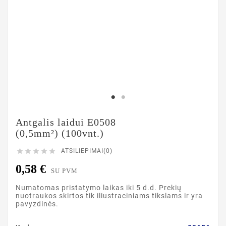
Antgalis laidui E0508
(0,5mm²) (100vnt.)





ATSILIEPIMAI(0)
0,58 €
SU PVM
Numatomas pristatymo laikas iki 5 d.d. Prekių
nuotraukos skirtos tik iliustraciniams tikslams ir yra
pavyzdinės.