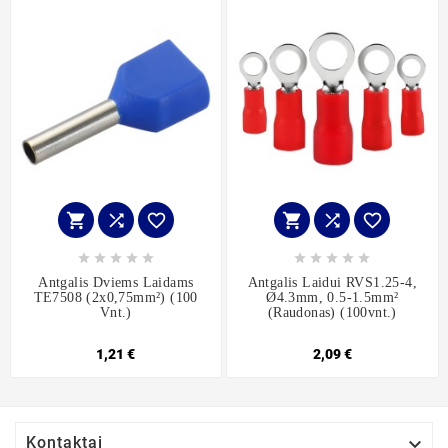
















Antgalis Dviems Laidams
Antgalis Laidui RVS1.25-4,
TE7508 (2x0,75mm²) (100
Ø4.3mm, 0.5-1.5mm²
Vnt.)
(raudonas) (100vnt.)
1,21 €
2,09 €

Kontaktai