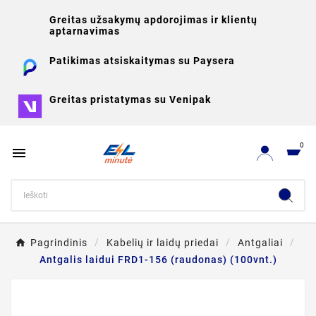
Greitas užsakymų apdorojimas ir klientų
aptarnavimas
Patikimas atsiskaitymas su Paysera
Greitas pristatymas su Venipak
0

Pagrindinis
Kabelių ir laidų priedai
Antgaliai
Antgalis laidui FRD1-156 (raudonas) (100vnt.)