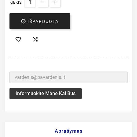
KIEKIS:

IŠPARDUOTA


Informuokite Mane Kai Bus
Aprašymas