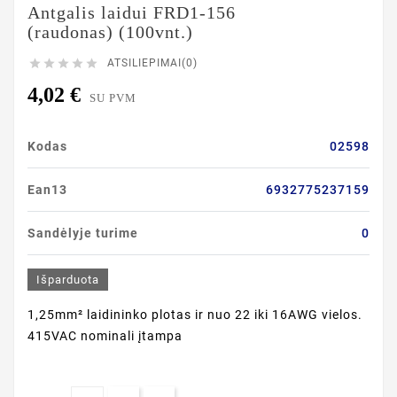
Antgalis laidui FRD1-156
(raudonas) (100vnt.)





ATSILIEPIMAI(0)
4,02 €
SU PVM
Kodas
02598
Ean13
6932775237159
Sandėlyje turime
0
Išparduota
1,25mm² laidininko plotas ir nuo 22 iki 16AWG vielos.
415VAC nominali įtampa