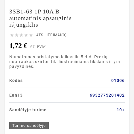
3SB1-63 1P 10A B
automatinis apsauginis
išjungiklis





ATSILIEPIMAI(0)
1,72 €
SU PVM
Numatomas pristatymo laikas iki 5 d.d. Prekių
nuotraukos skirtos tik iliustraciniams tikslams ir yra
pavyzdinės.
Kodas
01006
Ean13
6932775201402
Sandėlyje turime
10+
Turime sandėlyje