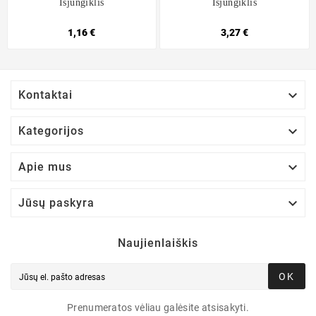
Išjungiklis
Išjungiklis
1,16 €
3,27 €

Kontaktai

Kategorijos

Apie mus

Jūsų paskyra
Naujienlaiškis
OK
Prenumeratos vėliau galėsite atsisakyti.