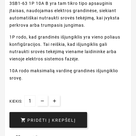
3SB1-63 1P 10A B yra tam tikro tipo apsauginis
įtaisas, naudojamas elektros grandinėse, siekiant
automatiškai nutraukti srovės tekėjimą, kai įvyksta
perkrova arba trumpasis jungimas.
1P rodo, kad grandinės išjungiklis yra vieno poliaus
konfigūracijos. Tai reiškia, kad išjungiklis gali
nutraukti srovės tekėjimą viename laidininke arba
vienoje elektros sistemos fazėje.
10A rodo maksimalią vardinę grandinės išjungiklio
srovę.
KIEKIS:

PRIDĖTI Į KREPŠELĮ