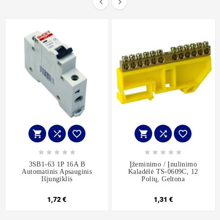


















3SB1-63 1P 16A B
Įžeminimo / Įnulinimo
Automatinis Apsauginis
Kaladėlė TS-0609C, 12
Išjungiklis
Polių, Geltona
1,72 €
1,31 €