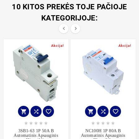
10 KITOS PREKĖS TOJE PAČIOJE
KATEGORIJOJE:


Akcija!
Akcija!
















3SB1-63 1P 50A B
NC100H 1P 80A B
Automatinis Apsauginis
Automatinis Apsauginis