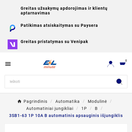
Greitas užsakymų apdorojimas ir klientų
aptarnavimas
Patikimas atsiskaitymas su Paysera
Greitas pristatymas su Venipak
0

Pagrindinis
Automatika
Modulinė
Automatiniai jungikliai
1P
B
3SB1-63 1P 10A B automatinis apsauginis išjungiklis