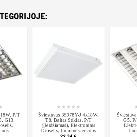
ATEGORIJOJE:













x18W, P/t
Šviestuvas 3S978Y-J 4x18W,
Šviestuv
T8, G13,
T8, Baltas Stiklas, P/t
G5, P/
oselis,
(įleidžiamas), Elektroninis
Elektr
inis
Droselis, Liuminescencinis
Liu
22,34 €