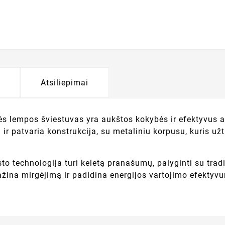
Atsiliepimai
s lempos šviestuvas yra aukštos kokybės ir efektyvus a
 ir patvaria konstrukcija, su metaliniu korpusu, kuris u
o technologija turi keletą pranašumų, palyginti su tradi
ažina mirgėjimą ir padidina energijos vartojimo efektyv