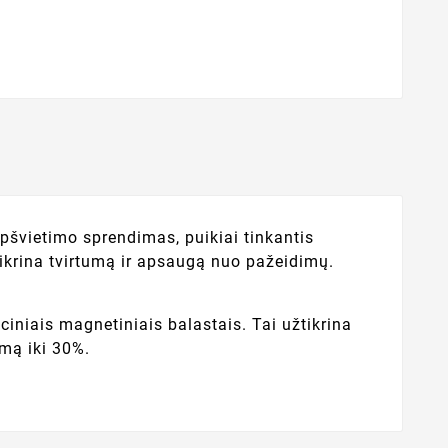
pšvietimo sprendimas, puikiai tinkantis
žtikrina tvirtumą ir apsaugą nuo pažeidimų.
ciniais magnetiniais balastais. Tai užtikrina
umą iki 30%.