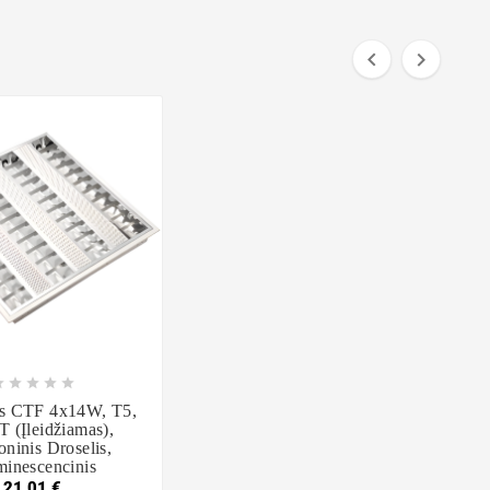










as CTF 4x14W, T5,
t (įleidžiamas),
oninis Droselis,
minescencinis
21,01 €