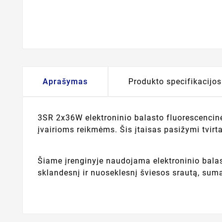
Aprašymas
Produkto specifikacijos
3SR 2x36W elektroninio balasto fluorescencinė
įvairioms reikmėms. Šis įtaisas pasižymi tvirta
Šiame įrenginyje naudojama elektroninio balast
sklandesnį ir nuoseklesnį šviesos srautą, sum