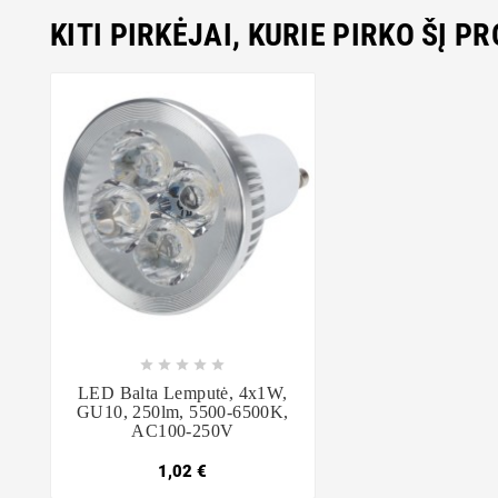
KITI PIRKĖJAI, KURIE PIRKO ŠĮ P









LED Balta Lemputė, 4x1W,
GU10, 250lm, 5500-6500K,
AC100-250V
1,02 €