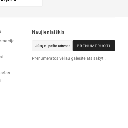
a
Naujienlaiškis
rmacija
PRENUMERUOTI
ai
Prenumeratos vėliau galėsite atsisakyti.
rašas
i