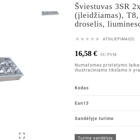
Šviestuvas 3SR 2
(įleidžiamas), T8,
droselis, liumines





ATSILIEPIMAI(0)
16,58 €
SU PVM
Numatomas pristatymo laikas i
iliustraciniams tikslams ir yr
Kodas
Ean13
Sandėlyje turime

Turime sandėlyje