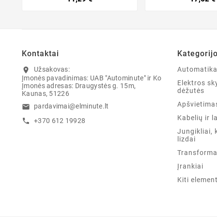
Kontaktai
Kategorij
Užsakovas:
Automatik
location_on
Įmonės pavadinimas: UAB "Autominute" ir Ko
Elektros sky
Įmonės adresas: Draugystės g. 15m,
dėžutės
Kaunas, 51226
Apšvietima
pardavimai@elminute.lt
email
Kabelių ir l
+370 612 19928
call
Jungikliai, 
lizdai
Transforma
Įrankiai
Kiti elemen