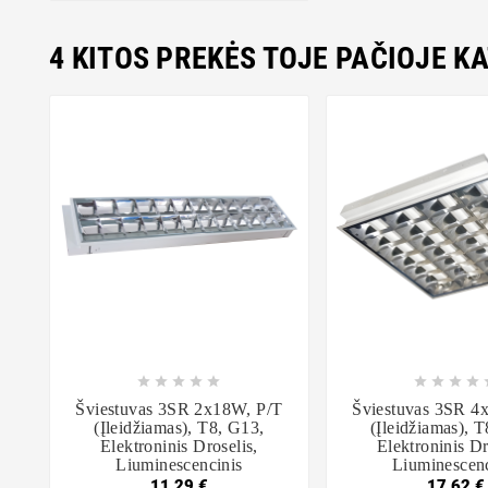
4 KITOS PREKĖS TOJE PAČIOJE K















Šviestuvas 3SR 2x18W, P/t
Šviestuvas 3SR 4
(įleidžiamas), T8, G13,
(įleidžiamas), 
Elektroninis Droselis,
Elektroninis Dr
Liuminescencinis
Liuminescenc
11,29 €
17,62 €