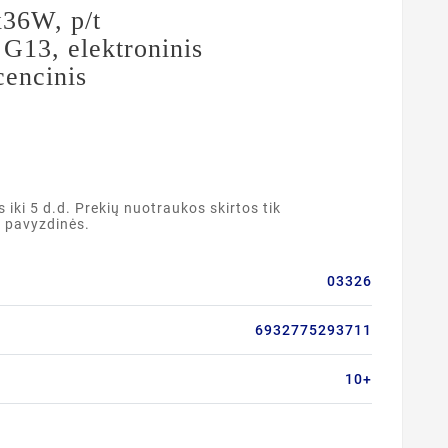
x36W, p/t
 G13, elektroninis
cencinis
ki 5 d.d. Prekių nuotraukos skirtos tik
a pavyzdinės.
03326
6932775293711
10+