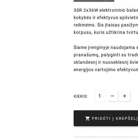
3SR 2x36W elektroninio balas
kokybės ir efektyvus apšvieti
reikmėms. Šis įtaisas pasižymi
korpusu, kuris užtikrina tvi
Šiame įrenginyje naudojama el
pranašumų, palyginti su tradi
sklandesnį ir nuoseklesnį švi
energijos vartojimo efektyvu
KIEKIS:

PRIDĖTI Į KREPŠEL