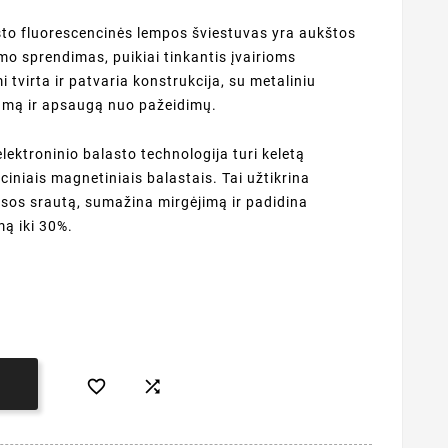
to fluorescencinės lempos šviestuvas yra aukštos
mo sprendimas, puikiai tinkantis įvairioms
 tvirta ir patvaria konstrukcija, su metaliniu
rtumą ir apsaugą nuo pažeidimų.
ektroninio balasto technologija turi keletą
ciniais magnetiniais balastais. Tai užtikrina
esos srautą, sumažina mirgėjimą ir padidina
mą iki 30%.


Į