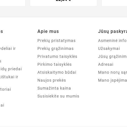
os
Apie mus
Jūsų paskyr
a
Prekių pristatymas
Asmeninė info
deliai ir
Prekių grąžinimas
Užsakymai
Privatumo taisyklės
Jūsų grąžinim
s
Pirkimo taisyklės
Adresai
aidų priedai
Atsiskaitymo būdai
Mano norų są
kištukai ir
Naujos prekės
Mano įspėjima
Sumažinta kaina
toriai
Susisiekite su mumis
tai