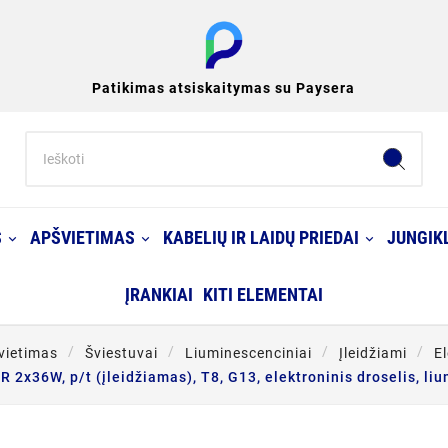
Patikimas atsiskaitymas su Paysera
S
APŠVIETIMAS
KABELIŲ IR LAIDŲ PRIEDAI
JUNGIKL
ĮRANKIAI
KITI ELEMENTAI
vietimas
Šviestuvai
Liuminescenciniai
Įleidžiami
El
R 2x36W, p/t (įleidžiamas), T8, G13, elektroninis droselis, li