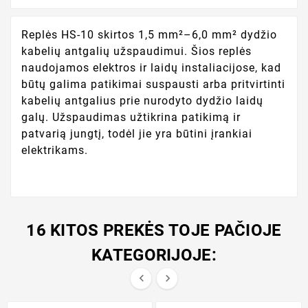
Replės HS-10 skirtos 1,5 mm²–6,0 mm² dydžio
kabelių antgalių užspaudimui. Šios replės
naudojamos elektros ir laidų instaliacijose, kad
būtų galima patikimai suspausti arba pritvirtinti
kabelių antgalius prie nurodyto dydžio laidų
galų. Užspaudimas užtikrina patikimą ir
patvarią jungtį, todėl jie yra būtini įrankiai
elektrikams.
16 KITOS PREKĖS TOJE PAČIOJE
KATEGORIJOJE:

