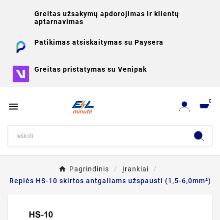
Greitas užsakymų apdorojimas ir klientų
aptarnavimas
Patikimas atsiskaitymas su Paysera
Greitas pristatymas su Venipak
0

Pagrindinis
Įrankiai
Replės HS-10 skirtos antgaliams užspausti (1,5-6,0mm²)