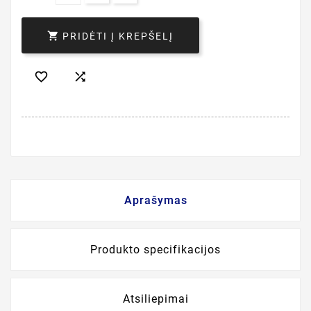

PRIDĖTI Į KREPŠELĮ


Aprašymas
Produkto specifikacijos
Atsiliepimai