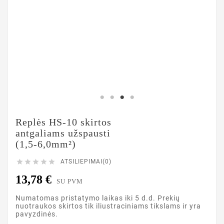
Replės HS-10 skirtos
antgaliams užspausti
(1,5-6,0mm²)





ATSILIEPIMAI(0)
13,78 €
SU PVM
Numatomas pristatymo laikas iki 5 d.d. Prekių
nuotraukos skirtos tik iliustraciniams tikslams ir yra
pavyzdinės.