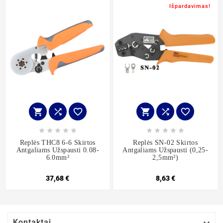
Išpardavimas!
















Replės THC8 6-6 Skirtos
Replės SN-02 Skirtos
Antgaliams Užspausti 0.08-
Antgaliams Užspausti (0,25-
6.0mm²
2,5mm²)
37,68 €
8,63 €
Kontaktai