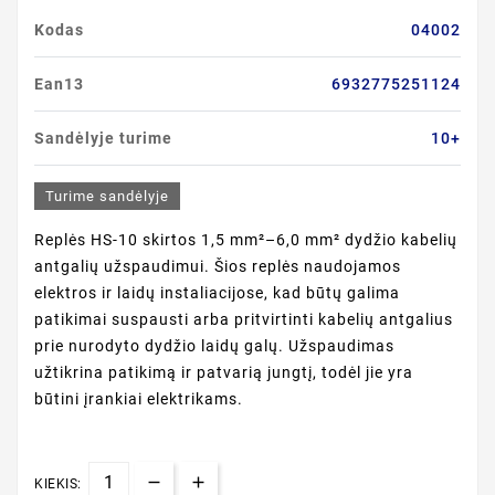
Kodas
04002
Ean13
6932775251124
Sandėlyje turime
10+
Turime sandėlyje
Replės HS-10 skirtos 1,5 mm²–6,0 mm² dydžio kabelių
antgalių užspaudimui. Šios replės naudojamos
elektros ir laidų instaliacijose, kad būtų galima
patikimai suspausti arba pritvirtinti kabelių antgalius
prie nurodyto dydžio laidų galų. Užspaudimas
užtikrina patikimą ir patvarią jungtį, todėl jie yra
būtini įrankiai elektrikams.
KIEKIS: