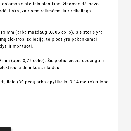
udojamas sintetinis plastikas, žinomas dėl savo
todėl tinka įvairioms reikmėms, kur reikalinga
 0,13 mm (arba maždaug 0,005 colio). Šis storis yra
amą elektros izoliaciją, taip pat yra pakankamai
dyti ir montuoti.
19 mm (apie 0,75 colio). Šis plotis leidžia uždengti ir
lektros laidininkus ar laidus.
jardų ilgio (30 pėdų arba apytiksliai 9,14 metro) rulono