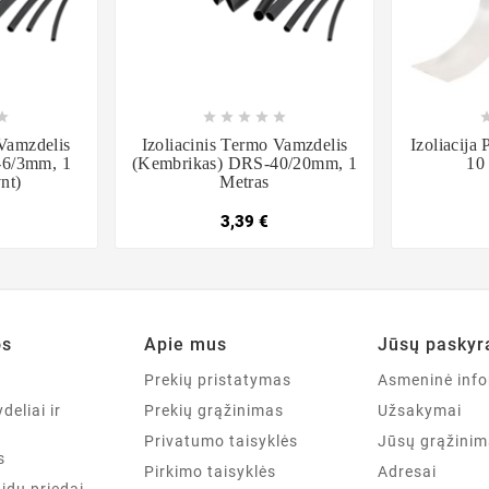













 Vamzdelis
Izoliacinis Termo Vamzdelis
Izoliacij
-6/3mm, 1
(kembrikas) DRS-40/20mm, 1
10 
nt)
Metras
3,39 €
os
Apie mus
Jūsų paskyr
a
Prekių pristatymas
Asmeninė info
deliai ir
Prekių grąžinimas
Užsakymai
Privatumo taisyklės
Jūsų grąžinim
s
Pirkimo taisyklės
Adresai