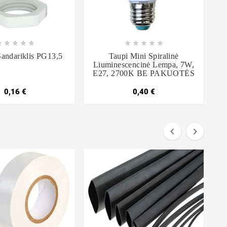

















Sandariklis PG13,5
Taupi Mini Spiralinė
Liuminescencinė Lempa, 7W,
E27, 2700K BE PAKUOTĖS
0,16 €
0,40 €


I