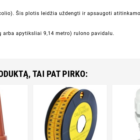
colio). Šis plotis leidžia uždengti ir apsaugoti atitinkam
dų arba apytiksliai 9,14 metro) rulono pavidalu.
RODUKTĄ, TAI PAT PIRKO: