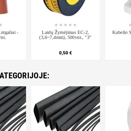













tgaliai -
Laidų Žymėjimas EC-2,
Kabelio 
nt.
(3,6~7,4mm), 500vnt., "3"
0,50 €
KATEGORIJOJE: