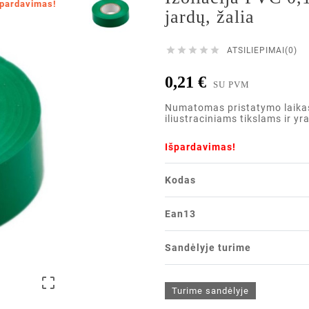
špardavimas!
jardų, žalia





ATSILIEPIMAI(0)
0,21 €
SU PVM
Numatomas pristatymo laikas i
iliustraciniams tikslams ir yr
Išpardavimas!
Kodas
Ean13
Sandėlyje turime

Turime sandėlyje