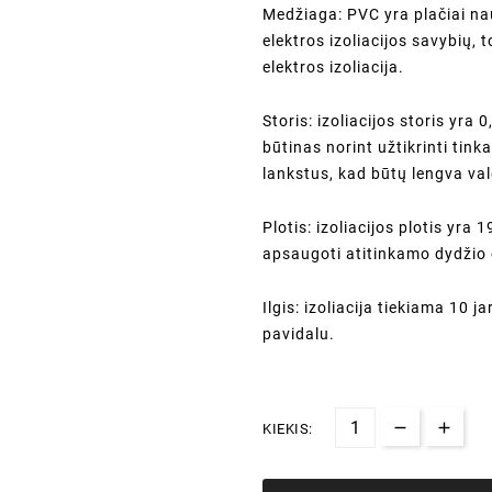
Medžiaga: PVC yra plačiai na
elektros izoliacijos savybių, 
elektros izoliacija.
Storis: izoliacijos storis yra
būtinas norint užtikrinti tink
lankstus, kad būtų lengva val
Plotis: izoliacijos plotis yra 
apsaugoti atitinkamo dydžio e
Ilgis: izoliacija tiekiama 10 
pavidalu.
KIEKIS: