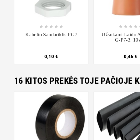















Kabelio Sandariklis PG7
Užsukami Laido An
G-P7-3, 10v
0,10 €
0,46 €
16 KITOS PREKĖS TOJE PAČIOJE 