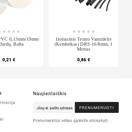

















a PVC 0,13mm/19mm
Izoliacinis Termo Vamzdelis
Jardų, Balta
(kembrikas) DRS-16/8mm, 1
Metras
0,21 €
0,86 €
a
Naujienlaiškis
rmacija
PRENUMERUOTI
ai
Prenumeratos vėliau galėsite atsisakyti.