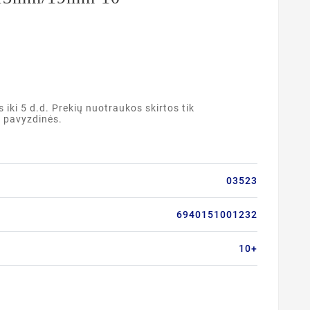
ki 5 d.d. Prekių nuotraukos skirtos tik
a pavyzdinės.
03523
6940151001232
10+