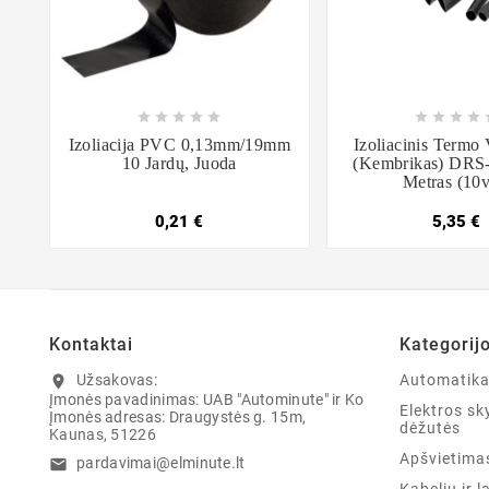















Izoliacija PVC 0,13mm/19mm
Izoliacinis Termo
10 Jardų, Juoda
(kembrikas) DRS
Metras (10v
0,21 €
5,35 €
Kontaktai
Kategorij
Užsakovas:
Automatik
location_on
Įmonės pavadinimas: UAB "Autominute" ir Ko
Elektros sky
Įmonės adresas: Draugystės g. 15m,
dėžutės
Kaunas, 51226
Apšvietima
pardavimai@elminute.lt
email