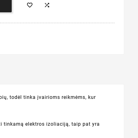


Į
ių, todėl tinka įvairioms reikmėms, kur
i tinkamą elektros izoliaciją, taip pat yra