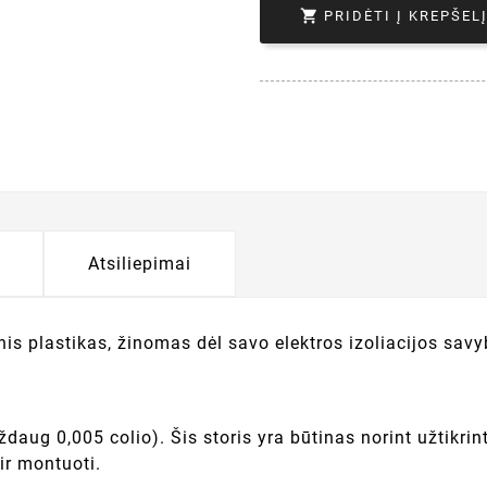

PRIDĖTI Į KREPŠEL
Atsiliepimai
s plastikas, žinomas dėl savo elektros izoliacijos savyb
daug 0,005 colio). Šis storis yra būtinas norint užtikrint
ir montuoti.