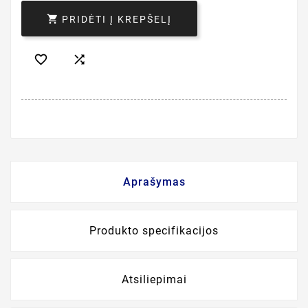

PRIDĖTI Į KREPŠELĮ


Aprašymas
Produkto specifikacijos
Atsiliepimai