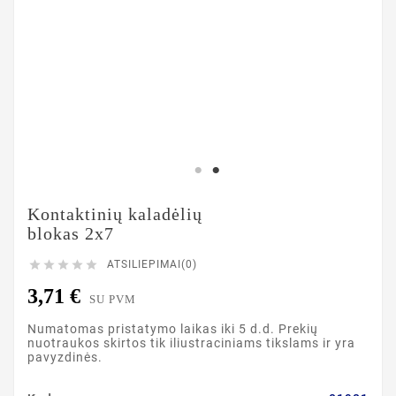
Kontaktinių kaladėlių
blokas 2x7





ATSILIEPIMAI(0)
3,71 €
SU PVM
Numatomas pristatymo laikas iki 5 d.d. Prekių
nuotraukos skirtos tik iliustraciniams tikslams ir yra
pavyzdinės.