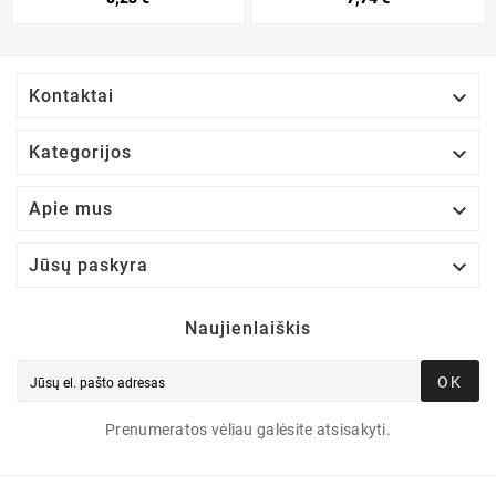

Kontaktai

Kategorijos

Apie mus

Jūsų paskyra
Naujienlaiškis
OK
Prenumeratos vėliau galėsite atsisakyti.