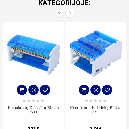
KATEGORIJOJE:


















Kontaktinių Kaladėlių Blokas
Kontaktinių Kaladėlių Blokas
2x11
4x7
5,23 €
7,74 €