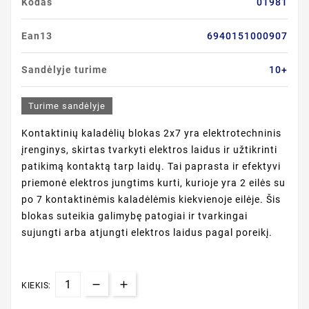
Kodas
01981
Ean13
6940151000907
Sandėlyje turime
10+
Turime sandėlyje
Kontaktinių kaladėlių blokas 2x7 yra elektrotechninis
įrenginys, skirtas tvarkyti elektros laidus ir užtikrinti
patikimą kontaktą tarp laidų. Tai paprasta ir efektyvi
priemonė elektros jungtims kurti, kurioje yra 2 eilės su
po 7 kontaktinėmis kaladėlėmis kiekvienoje eilėje. Šis
blokas suteikia galimybę patogiai ir tvarkingai
sujungti arba atjungti elektros laidus pagal poreikį.
KIEKIS: