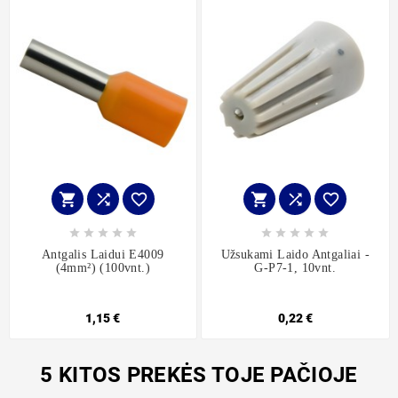
















Antgalis Laidui E4009
Užsukami Laido Antgaliai -
(4mm²) (100vnt.)
G-P7-1, 10vnt.
1,15 €
0,22 €
5 KITOS PREKĖS TOJE PAČIOJE