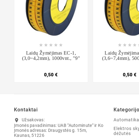















Laidų Žymėjimas EC-1,
Laidų Žymėjima
(3,0~4,2mm), 1000vnt., "9"
(3,6~7,4mm), 500
0,50 €
0,50 €
Kontaktai
Kategorij
Užsakovas:
Automatik
location_on
Įmonės pavadinimas: UAB "Autominute" ir Ko
Elektros sky
Įmonės adresas: Draugystės g. 15m,
dėžutės
Kaunas, 51226