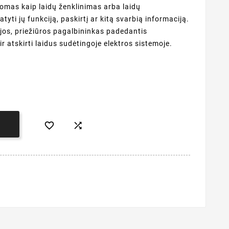
nomas kaip laidų ženklinimas arba laidų
tyti jų funkciją, paskirtį ar kitą svarbią informaciją.
cijos, priežiūros pagalbininkas padedantis
ir atskirti laidus sudėtingoje elektros sistemoje.


Į