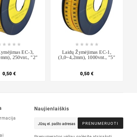

















Žymėjimas EC-3,
Laidų Žymėjimas EC-1,
0mm), 250vnt., "2"
(3,0~4,2mm), 1000vnt., "5"
0,50 €
0,50 €
a
Naujienlaiškis
rmacija
PRENUMERUOTI
ai
Prenumeratos vėliau galėsite atsisakyti.