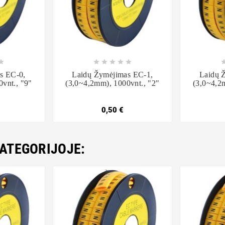













s EC-0,
Laidų Žymėjimas EC-1,
Laidų 
vnt., "9"
(3,0~4,2mm), 1000vnt., "2"
(3,0~4,2
0,50 €
KATEGORIJOJE: