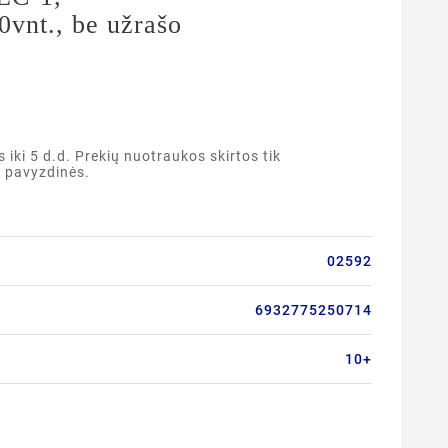
vnt., be užrašo
ki 5 d.d. Prekių nuotraukos skirtos tik
a pavyzdinės.
02592
6932775250714
10+