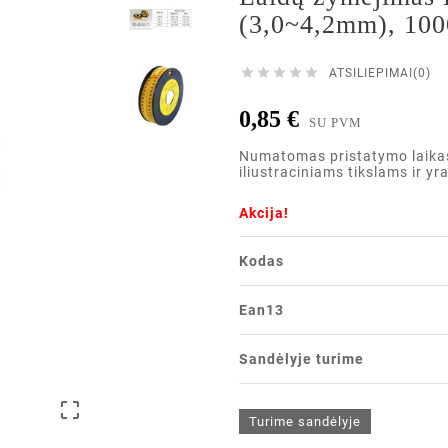
(3,0~4,2mm), 1000





ATSILIEPIMAI(0)
0,85 €
SU PVM
Numatomas pristatymo laikas i
iliustraciniams tikslams ir yr
Akcija!
Kodas
Ean13
Sandėlyje turime

Turime sandėlyje