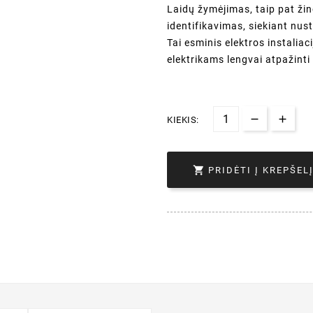
Laidų žymėjimas, taip pat ži
identifikavimas, siekiant nusta
Tai esminis elektros instalia
elektrikams lengvai atpažinti 
KIEKIS:

PRIDĖTI Į KREPŠEL