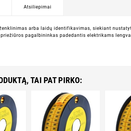
Atsiliepimai
nklinimas arba laidų identifikavimas, siekiant nustatyti 
, priežiūros pagalbininkas padedantis elektrikams lengvai 
RODUKTĄ, TAI PAT PIRKO: