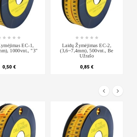

















Žymėjimas EC-1,
Laidų Žymėjimas EC-2,
mm), 1000vnt., "3"
(3,6~7,4mm), 500vnt., Be
Užrašo
0,50 €
0,85 €

