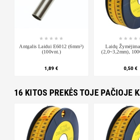















Antgalis Laidui E6012 (6mm²)
Laidų Žymėjima
(100vnt.)
(2,0~3,2mm), 1000
1,89 €
0,50 €
16 KITOS PREKĖS TOJE PAČIOJE 