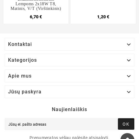
Lempoms 2x18W T8,
Matinis, V/t (virštinkinis)
6,70 €
1,20 €

Kontaktai

Kategorijos

Apie mus

Jūsų paskyra
Naujienlaiškis
OK
Prenumeratos vėliau galėsite atsisakyti.