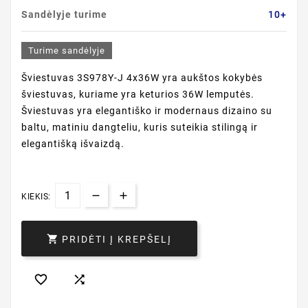
Sandėlyje turime
10+
Turime sandėlyje
Šviestuvas 3S978Y-J 4x36W yra aukštos kokybės
šviestuvas, kuriame yra keturios 36W lemputės.
Šviestuvas yra elegantiško ir modernaus dizaino su
baltu, matiniu dangteliu, kuris suteikia stilingą ir
elegantišką išvaizdą.
KIEKIS:

PRIDĖTI Į KREPŠELĮ

