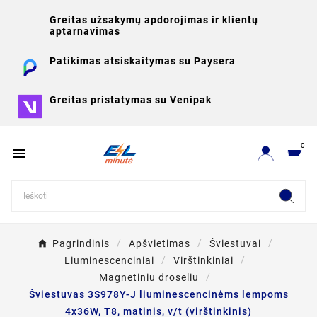
Greitas užsakymų apdorojimas ir klientų
aptarnavimas
Patikimas atsiskaitymas su Paysera
Greitas pristatymas su Venipak
0

Pagrindinis
Apšvietimas
Šviestuvai
Liuminescenciniai
Virštinkiniai
Magnetiniu droseliu
Šviestuvas 3S978Y-J liuminescencinėms lempoms
4x36W, T8, matinis, v/t (virštinkinis)