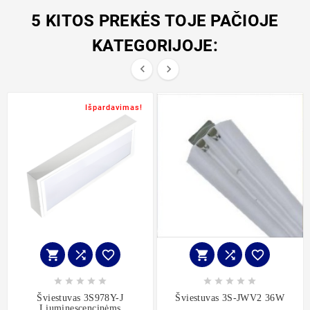
5 KITOS PREKĖS TOJE PAČIOJE
KATEGORIJOJE:


Išpardavimas!
















Šviestuvas 3S978Y-J
Šviestuvas 3S-JWV2 36W
Liuminescencinėms