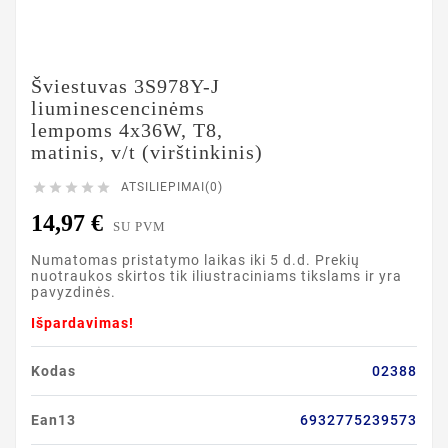
Šviestuvas 3S978Y-J
liuminescencinėms
lempoms 4x36W, T8,
matinis, v/t (virštinkinis)





ATSILIEPIMAI(0)
14,97 €
SU PVM
Numatomas pristatymo laikas iki 5 d.d. Prekių
nuotraukos skirtos tik iliustraciniams tikslams ir yra
pavyzdinės.
Išpardavimas!
Kodas
02388
Ean13
6932775239573