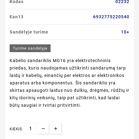
Kodas
02232
Ean13
6932775220540
Sandėlyje turime
10+
Turime sandėlyje
Kabelio sandariklis MG16 yra elektrotechninis
priedas, kuris naudojamas užtikrinti sandarumą tarp
laidų ir kabelių, einančių per elektros ar elektronikos
aparatus arba komponentus. Šis sandariklis yra
skirtas apsaugoti laidus nuo dulkių, drėgmės, rūdžių ir
kitų išorinių veiksnių, taip pat užtikrinti, kad laidai
būtų saugiai ir tvirtai pritvirtinti.
KIEKIS: