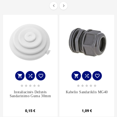


















Instaliacinės Dežutės
Kabelio Sandariklis MG40
Sandarinimo Guma 30mm
0,15 €
1,09 €