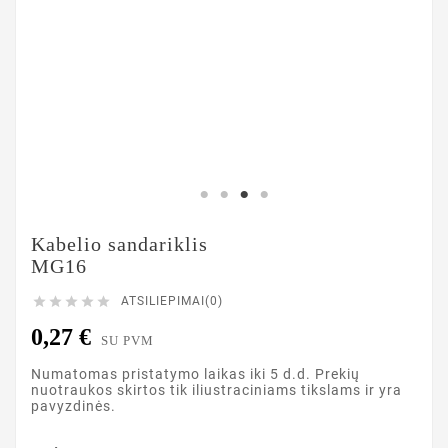
Kabelio sandariklis
MG16





ATSILIEPIMAI(0)
0,27 €
SU PVM
Numatomas pristatymo laikas iki 5 d.d. Prekių
nuotraukos skirtos tik iliustraciniams tikslams ir yra
pavyzdinės.