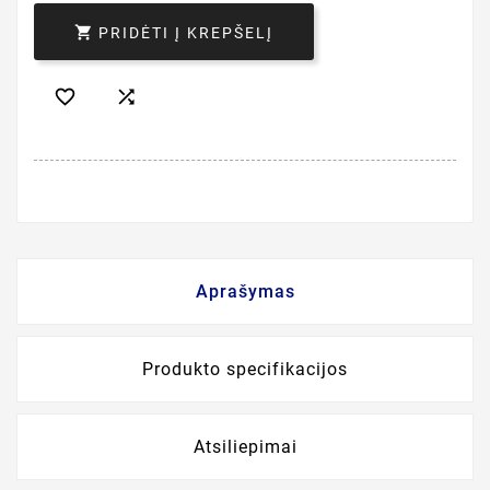

PRIDĖTI Į KREPŠELĮ


Aprašymas
Produkto specifikacijos
Atsiliepimai