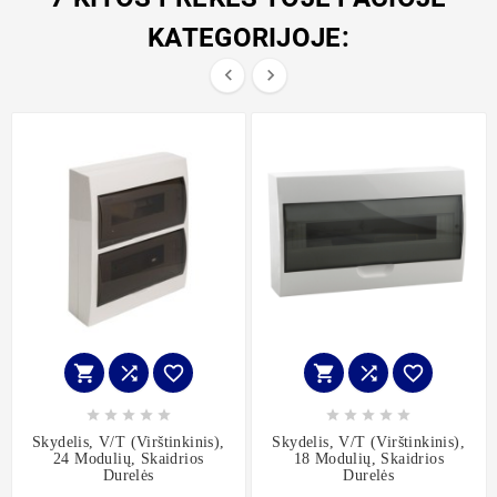
KATEGORIJOJE:


















Skydelis, V/t (virštinkinis),
Skydelis, V/t (virštinkinis),
24 Modulių, Skaidrios
18 Modulių, Skaidrios
Durelės
Durelės