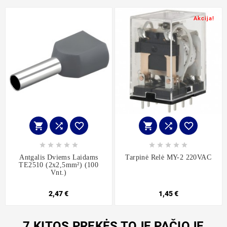
Akcija!
















Antgalis Dviems Laidams
Tarpinė Relė MY-2 220VAC
TE2510 (2x2,5mm²) (100
Vnt.)
2,47 €
1,45 €
7 KITOS PREKĖS TOJE PAČIOJE