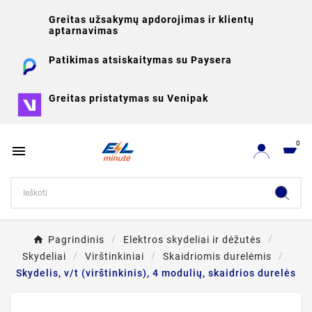
Greitas užsakymų apdorojimas ir klientų
aptarnavimas
Patikimas atsiskaitymas su Paysera
Greitas pristatymas su Venipak
0

Pagrindinis
Elektros skydeliai ir dėžutės
Skydeliai
Virštinkiniai
Skaidriomis durelėmis
Skydelis, v/t (virštinkinis), 4 modulių, skaidrios durelės