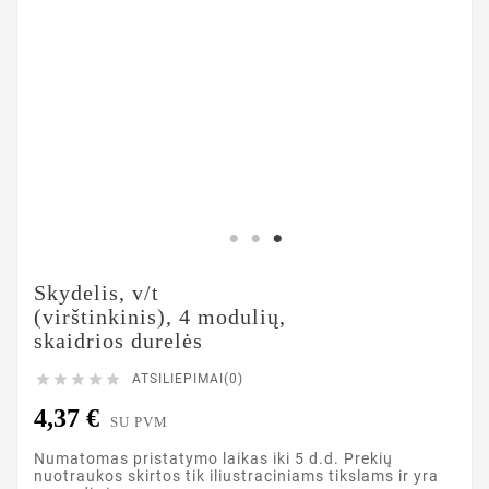
Skydelis, v/t
(virštinkinis), 4 modulių,
skaidrios durelės





ATSILIEPIMAI(0)
4,37 €
SU PVM
Numatomas pristatymo laikas iki 5 d.d. Prekių
nuotraukos skirtos tik iliustraciniams tikslams ir yra