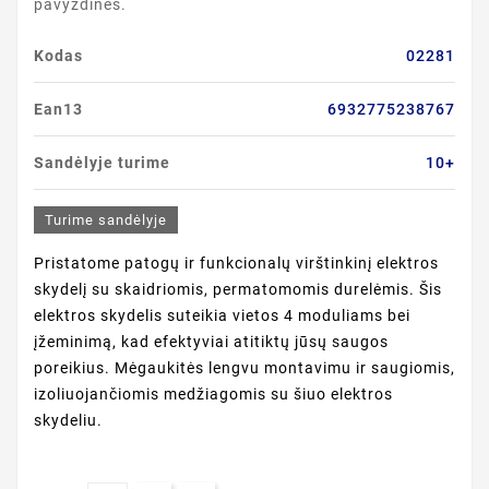
pavyzdinės.
Kodas
02281
Ean13
6932775238767
Sandėlyje turime
10+
Turime sandėlyje
Pristatome patogų ir funkcionalų virštinkinį elektros
skydelį su skaidriomis, permatomomis durelėmis. Šis
elektros skydelis suteikia vietos 4 moduliams bei
įžeminimą, kad efektyviai atitiktų jūsų saugos
poreikius. Mėgaukitės lengvu montavimu ir saugiomis,
izoliuojančiomis medžiagomis su šiuo elektros
skydeliu.