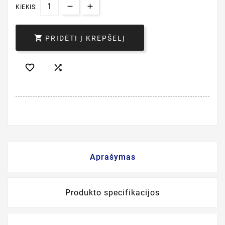
KIEKIS:

PRIDĖTI Į KREPŠELĮ


Aprašymas
Produkto specifikacijos