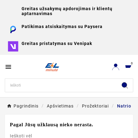
Greitas užsakymų apdorojimas ir klientų
aptarnavimas
Patikimas atsiskaitymas su Paysera
Greitas pristatymas su Venipak
0

Pagrindinis
Apšvietimas
Prožektoriai
Natrio
Pagal Jūsų užklausą nieko nerasta.
Ieškoti vėl