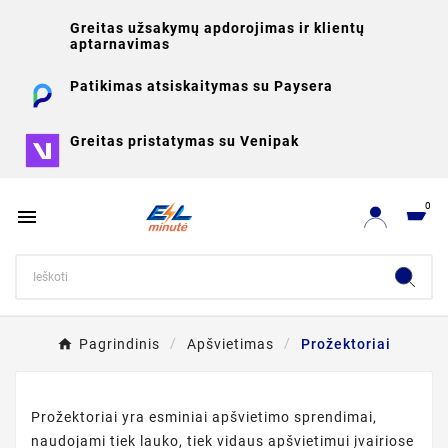
Greitas užsakymų apdorojimas ir klientų
aptarnavimas
Patikimas atsiskaitymas su Paysera
Greitas pristatymas su Venipak
0

Pagrindinis
Apšvietimas
Prožektoriai
Prožektoriai yra esminiai apšvietimo sprendimai,
naudojami tiek lauko, tiek vidaus apšvietimui įvairiose