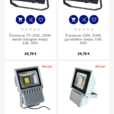
















Šviestuvas TS-2018, 250W,
Šviestuvas 3209, 250W,
metalo halogeno lempa,
gyvsidabrio lempa, E40,
E40, IP65
IP65
24,70 €
24,70 €
Akcija!
Akcija!