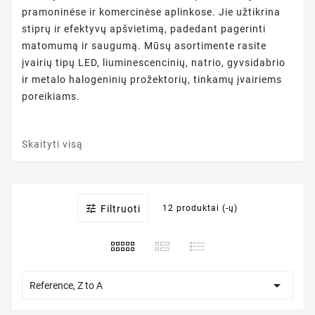
pramoninėse ir komercinėse aplinkose. Jie užtikrina
stiprų ir efektyvų apšvietimą, padedant pagerinti
matomumą ir saugumą. Mūsų asortimente rasite
įvairių tipų LED, liuminescencinių, natrio, gyvsidabrio
ir metalo halogeninių prožektorių, tinkamų įvairiems
poreikiams.
Skaityti visą

Filtruoti
12 produktai (-ų)

Reference, Z to A