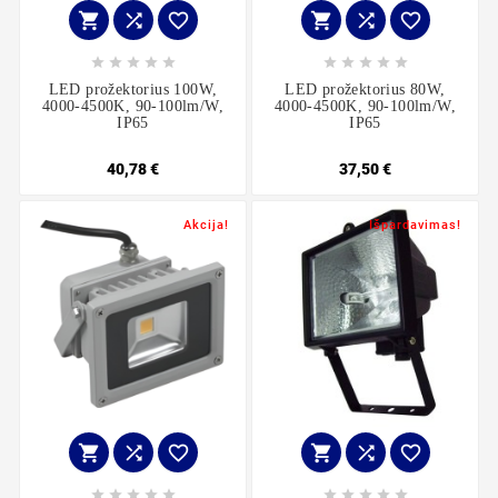
















LED prožektorius 100W,
LED prožektorius 80W,
4000-4500K, 90-100lm/W,
4000-4500K, 90-100lm/W,
IP65
IP65
40,78 €
37,50 €
Akcija!
Išpardavimas!















