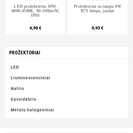
LED prožektorius 10W,
Prožektorius su taupia 9W
4000-4500K, 90-100lm/W,
R7S lempa, juodas
IP65
6,90 €
0,93 €
PROŽEKTORIAI
LED
Liuminescenciniai
Natrio
Gyvsidabrio
Metalo halogeniniai