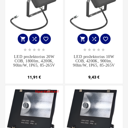
















LED prožektorius 20W
LED prožektorius 10W
COB, 1800lm, 4200K,
COB, 4200K, 900lm,
90lm/W, IP65, 85-265V
90lm/W, IP65, 85-265V
11,91 €
9,43 €
Išpardavimas!