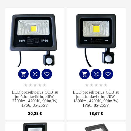
















LED prožektorius COB su
LED prožektorius COB su
judėsio davikliu, 30W,
judesio davikliu, 20W,
2700lm, 4200K, 90lm/W,
1800lm, 4200K, 90lm/W,
IP66, 85-265V
IP66, 85-265V
20,28 €
18,67 €