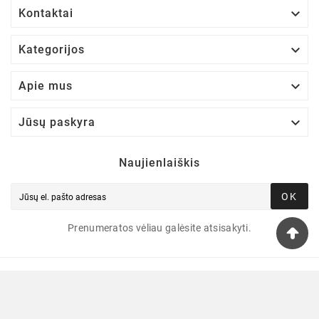

Kontaktai

Kategorijos

Apie mus

Jūsų paskyra
Naujienlaiškis
OK
Prenumeratos vėliau galėsite atsisakyti.