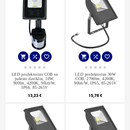
















LED prožektorius COB su
LED prožektorius 30W
judesio davikliu, 10W,
COB, 2700lm, 4200K,
900lm, 4200K, 90lm/W,
90lm/W, IP65, 85-265V
IP66, 85-265V
13,23 €
15,78 €