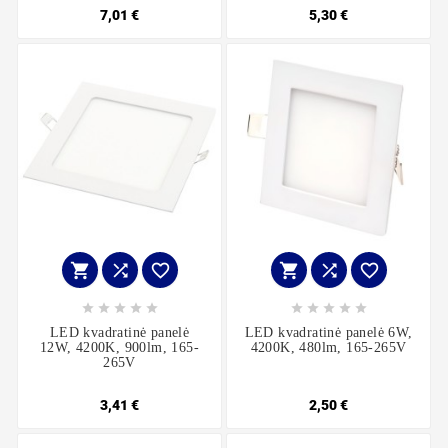
7,01 €
5,30 €
















LED kvadratinė panelė
LED kvadratinė panelė 6W,
12W, 4200K, 900lm, 165-
4200K, 480lm, 165-265V
265V
3,41 €
2,50 €