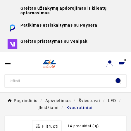
Greitas užsakymų apdorojimas ir klientų
aptarnavimas
Patikimas atsiskaitymas su Paysera
Greitas pristatymas su Venipak
0

Pagrindinis
Apšvietimas
Šviestuvai
LED
Įleidžiami
Kvadratiniai

Filtruoti
14 produktai (-ų)