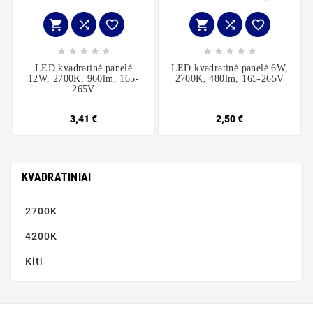
















LED kvadratinė panelė
LED kvadratinė panelė 6W,
12W, 2700K, 960lm, 165-
2700K, 480lm, 165-265V
265V
3,41 €
2,50 €
KVADRATINIAI
2700K
4200K
Kiti