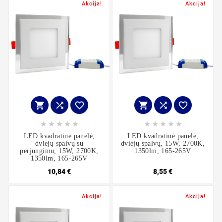
Akcija!
Akcija!
















LED kvadratinė panelė,
LED kvadratinė panelė,
dviejų spalvų su
dviejų spalvų, 15W, 2700K,
perjungimu, 15W, 2700K,
1350lm, 165-265V
1350lm, 165-265V
10,84 €
8,55 €
Akcija!
Akcija!