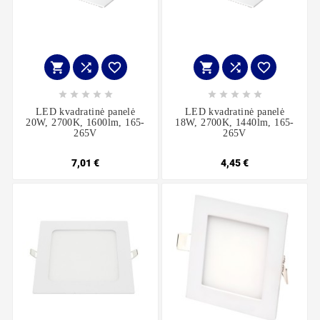
















LED kvadratinė panelė
LED kvadratinė panelė
20W, 2700K, 1600lm, 165-
18W, 2700K, 1440lm, 165-
265V
265V
7,01 €
4,45 €