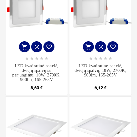
















LED kvadratinė panelė,
LED kvadratinė panelė,
dviejų spalvų su
dviejų spalvų, 10W, 2700K,
perjungimu, 10W, 2700K,
900lm, 165-265V
900lm, 165-265V
8,63 €
6,12 €