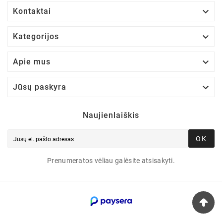

Kontaktai

Kategorijos

Apie mus

Jūsų paskyra
Naujienlaiškis
OK
Prenumeratos vėliau galėsite atsisakyti.