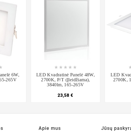













anelė 6W,
LED Kvadratinė Panelė 48W,
LED Kvadr
165-265V
2700K, P/t (įleidžiama),
2700K, 
3840lm, 165-265V
23,58 €
os
Apie mus
Jūsų paskyr