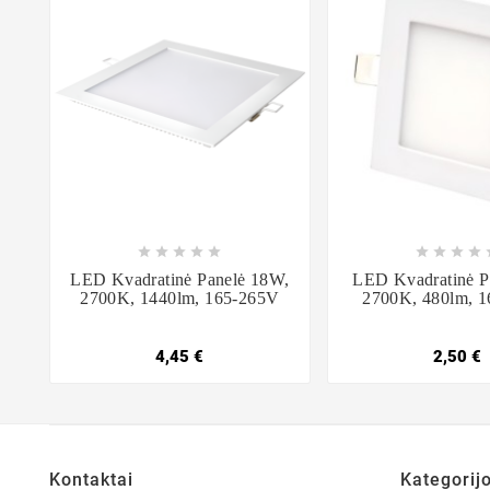















LED Kvadratinė Panelė 18W,
LED Kvadratinė P
2700K, 1440lm, 165-265V
2700K, 480lm, 
4,45 €
2,50 €
Kontaktai
Kategorij