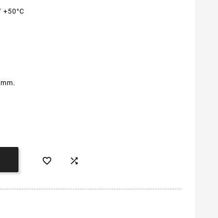
/ +50°C
5 mm.


Į