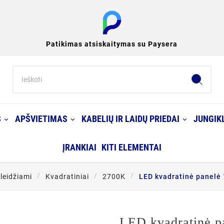
Patikimas atsiskaitymas su Paysera
S
APŠVIETIMAS
KABELIŲ IR LAIDŲ PRIEDAI
JUNGIKL
ĮRANKIAI
KITI ELEMENTAI
Įleidžiami
Kvadratiniai
2700K
LED kvadratinė panelė
LED kvadratinė p