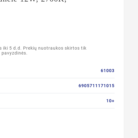
ki 5 d.d. Prekių nuotraukos skirtos tik
a pavyzdinės.
61003
6905711171015
10+