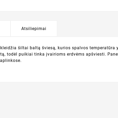
Atsiliepimai
skleidžia šiltai baltą šviesą, kurios spalvos temperatūra
autą, todėl puikiai tinka įvairioms erdvėms apšviesti. Pa
 aplinkose.