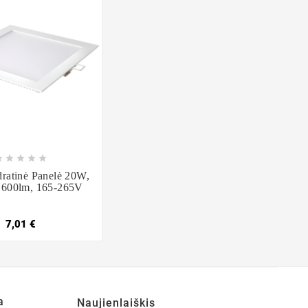








atinė Panelė 20W,
1600lm, 165-265V
7,01 €
a
Naujienlaiškis