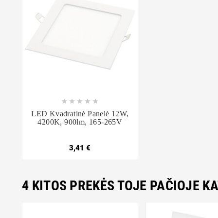









LED Kvadratinė Panelė 12W,
4200K, 900lm, 165-265V
3,41 €
4 KITOS PREKĖS TOJE PAČIOJE K