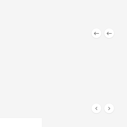



