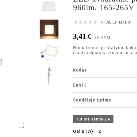
960lm, 165-265V





ATSILIEPIMAI(0)
3,41 €
SU PVM
Numatomas pristatymo laikas i
iliustraciniams tikslams ir yr
Kodas
Ean13
Sandėlyje turime
Turime sandėlyje

Galia (W): 12