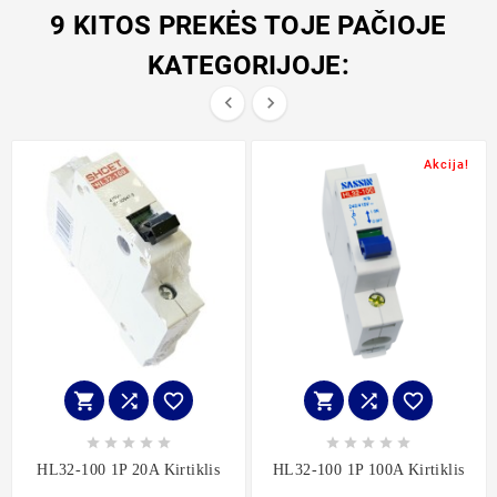
9 KITOS PREKĖS TOJE PAČIOJE
KATEGORIJOJE:


Akcija!
















HL32-100 1P 20A Kirtiklis
HL32-100 1P 100A Kirtiklis