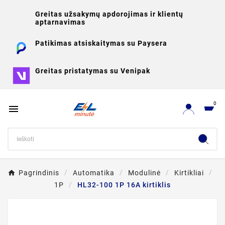
Greitas užsakymų apdorojimas ir klientų
aptarnavimas
Patikimas atsiskaitymas su Paysera
Greitas pristatymas su Venipak
0

Pagrindinis
Automatika
Modulinė
Kirtikliai
1P
HL32-100 1P 16A kirtiklis