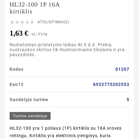
HL32-100 1P 16A
kirtiklis





ATSILIEPIMAI(0)
1,63 €
SU PVM
Numatomas pristatymo laikas iki 5 d.d. Prekių
nuotraukos skirtos tik iliustraciniams tikslams ir yra
pavyzdinės.
Kodas
01207
Ean13
6932775202553
Sandėlyje turime
5
Turime sandėlyje
HL32-100 yra 1 poliaus (1P) kirtiklis su 16A srovės
reitingu. Kirtiklis yra elektrinis įrenginys, kuris