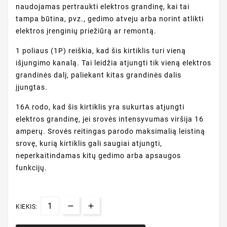
naudojamas pertraukti elektros grandinę, kai tai
tampa būtina, pvz., gedimo atveju arba norint atlikti
elektros įrenginių priežiūrą ar remontą.
1 poliaus (1P) reiškia, kad šis kirtiklis turi vieną
išjungimo kanalą. Tai leidžia atjungti tik vieną elektros
grandinės dalį, paliekant kitas grandinės dalis
įjungtas.
16A rodo, kad šis kirtiklis yra sukurtas atjungti
elektros grandinę, jei srovės intensyvumas viršija 16
amperų. Srovės reitingas parodo maksimalią leistiną
srovę, kurią kirtiklis gali saugiai atjungti,
neperkaitindamas kitų gedimo arba apsaugos
funkcijų.
KIEKIS: