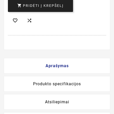

PRIDĖTI Į KREPŠELĮ


Aprašymas
Produkto specifikacijos
Atsiliepimai