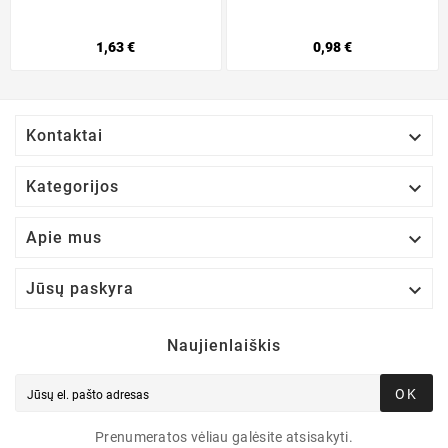
1,63 €
0,98 €

Kontaktai

Kategorijos

Apie mus

Jūsų paskyra
Naujienlaiškis
OK
Prenumeratos vėliau galėsite atsisakyti.