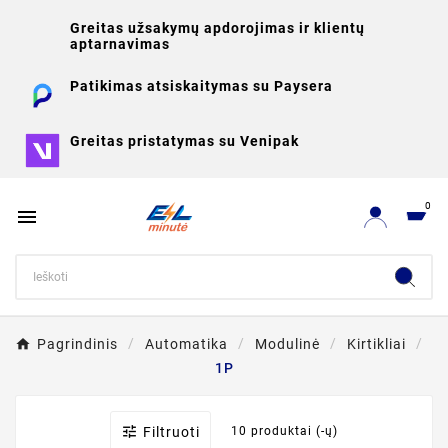
Greitas užsakymų apdorojimas ir klientų
aptarnavimas
Patikimas atsiskaitymas su Paysera
Greitas pristatymas su Venipak
0

Pagrindinis
Automatika
Modulinė
Kirtikliai
1P

Filtruoti
10 produktai (-ų)