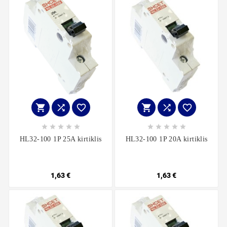
















HL32-100 1P 25A kirtiklis
HL32-100 1P 20A kirtiklis
1,63 €
1,63 €