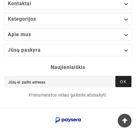

Kontaktai

Kategorijos

Apie mus

Jūsų paskyra
Naujienlaiškis
OK
Prenumeratos vėliau galėsite atsisakyti.