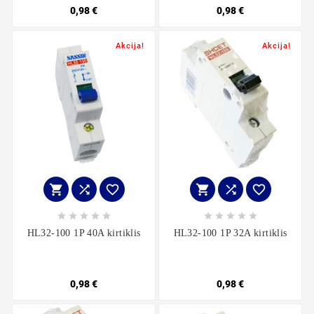
0,98 €
0,98 €
Akcija!
Akcija!
















HL32-100 1P 40A kirtiklis
HL32-100 1P 32A kirtiklis
0,98 €
0,98 €