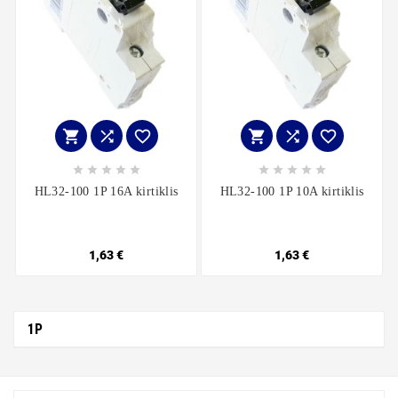
















HL32-100 1P 16A kirtiklis
HL32-100 1P 10A kirtiklis
1,63 €
1,63 €
1P