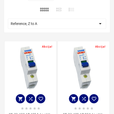

Reference, Z to A
Akcija!
Akcija!















