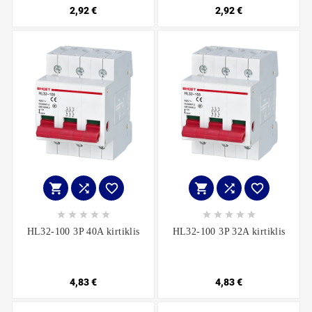
2,92 €
2,92 €
















HL32-100 3P 40A kirtiklis
HL32-100 3P 32A kirtiklis
4,83 €
4,83 €