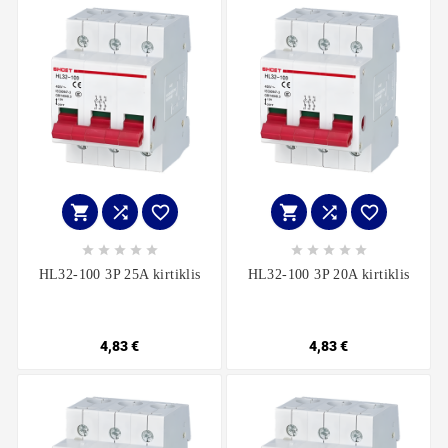
















HL32-100 3P 25A kirtiklis
HL32-100 3P 20A kirtiklis
4,83 €
4,83 €