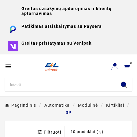
Greitas užsakymų apdorojimas ir klientų
aptarnavimas
Patikimas atsiskaitymas su Paysera
Greitas pristatymas su Venipak
0

Pagrindinis
Automatika
Modulinė
Kirtikliai
3P

Filtruoti
10 produktai (-ų)