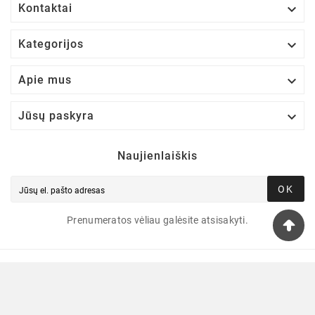

Kontaktai

Kategorijos

Apie mus

Jūsų paskyra
Naujienlaiškis
OK
Prenumeratos vėliau galėsite atsisakyti.