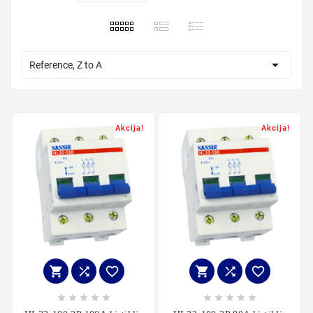

Reference, Z to A
Akcija!
Akcija!















