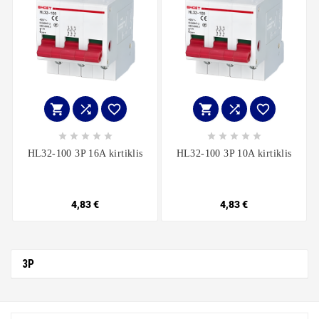
















HL32-100 3P 16A kirtiklis
HL32-100 3P 10A kirtiklis
4,83 €
4,83 €
3P