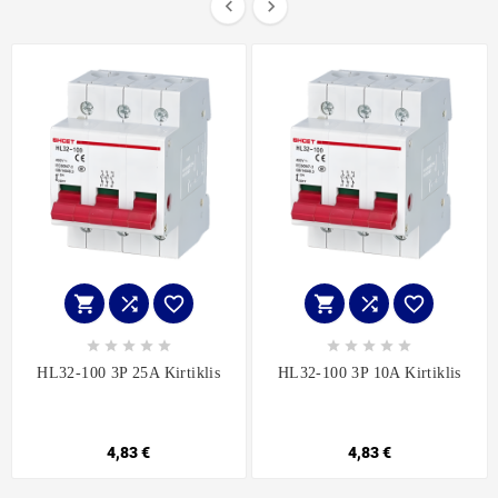


















HL32-100 3P 25A Kirtiklis
HL32-100 3P 10A Kirtiklis
4,83 €
4,83 €