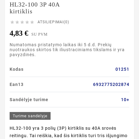
HL32-100 3P 40A
kirtiklis





ATSILIEPIMAI(0)
4,83 €
SU PVM
Numatomas pristatymo laikas iki 5 d.d. Prekių
nuotraukos skirtos tik iliustraciniams tikslams ir yra
pavyzdinės.
Kodas
01251
Ean13
6932775202874
Sandėlyje turime
10+
Turime sandėlyje
HL32-100 yra 3 polių (3P) kirtiklis su 40A srovės
reitingu. Tai reiškia, kad šis kirtiklis turi tris išjungimo