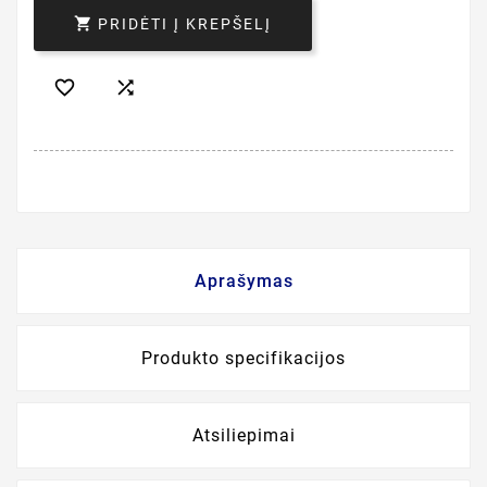

PRIDĖTI Į KREPŠELĮ


Aprašymas
Produkto specifikacijos
Atsiliepimai