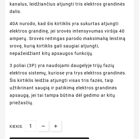
kanalus, leidžiančius atjungti tris elektros grandinės
dalis.
40A nurodo, kad šis kirtiklis yra sukurtas atjungti
elektros grandinę, jei srovės intensyvumas viršija 40
amperų. Srovės reitingas parodo maksimalią leistiną
srovę, kurią kirtiklis gali saugiai atjungti,
nepažeidžiant kitų apsaugos funkcijų.
3 poliai (3P) yra naudojami daugelyje trijų fazių
elektros sistemų, kuriose yra trys elektros grandinės.
Šis kirtiklis leidžia atjungti visas tris fazės, taip
užtikrinant saugią ir patikimą elektros grandinės
apsaugą, jei tai tampa būtina dėl gedimo ar kitų
priežasčių.
KIEKIS: