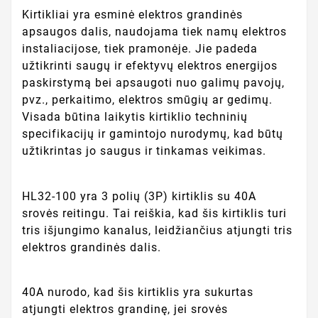
Kirtikliai yra esminė elektros grandinės
apsaugos dalis, naudojama tiek namų elektros
instaliacijose, tiek pramonėje. Jie padeda
užtikrinti saugų ir efektyvų elektros energijos
paskirstymą bei apsaugoti nuo galimų pavojų,
pvz., perkaitimo, elektros smūgių ar gedimų.
Visada būtina laikytis kirtiklio techninių
specifikacijų ir gamintojo nurodymų, kad būtų
užtikrintas jo saugus ir tinkamas veikimas.
HL32-100 yra 3 polių (3P) kirtiklis su 40A
srovės reitingu. Tai reiškia, kad šis kirtiklis turi
tris išjungimo kanalus, leidžiančius atjungti tris
elektros grandinės dalis.
40A nurodo, kad šis kirtiklis yra sukurtas
atjungti elektros grandinę, jei srovės