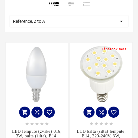

Reference, Z to A
Išpardavimas!
















LED lemputė (žvakė) 016,
LED balta (šilta) lemputė,
3W, balta (šilta), E14,
E14, 220-240V, 3W,