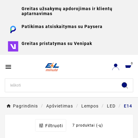
Greitas užsakymų apdorojimas ir klientų
aptarnavimas
Patikimas atsiskaitymas su Paysera
Greitas pristatymas su Venipak
0

Pagrindinis
Apšvietimas
Lempos
LED
E14

Filtruoti
7 produktai (-ų)