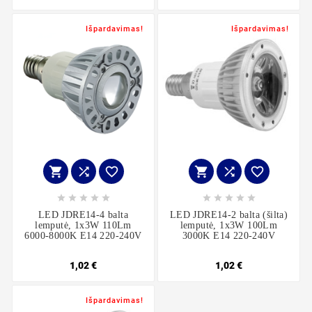
Išpardavimas!
Išpardavimas!
















LED JDRE14-4 balta
LED JDRE14-2 balta (šilta)
lemputė, 1x3W 110Lm
lemputė, 1x3W 100Lm
6000-8000K E14 220-240V
3000K E14 220-240V
1,02 €
1,02 €
Išpardavimas!