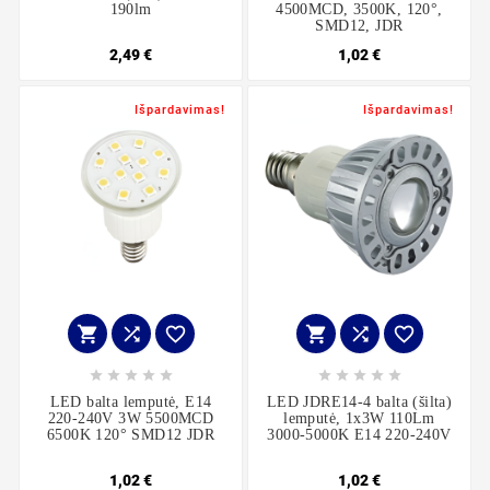
190lm
4500MCD, 3500K, 120°,
SMD12, JDR
2,49 €
1,02 €
Išpardavimas!
Išpardavimas!
















LED balta lemputė, E14
LED JDRE14-4 balta (šilta)
220-240V 3W 5500MCD
lemputė, 1x3W 110Lm
6500K 120° SMD12 JDR
3000-5000K E14 220-240V
1,02 €
1,02 €