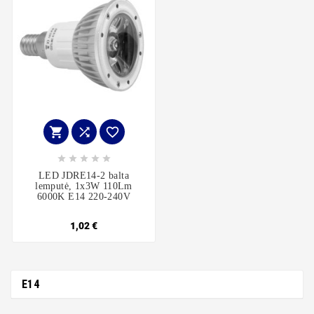








LED JDRE14-2 balta
lemputė, 1x3W 110Lm
6000K E14 220-240V
1,02 €
E14