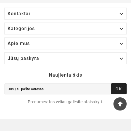

Kontaktai

Kategorijos

Apie mus

Jūsų paskyra
Naujienlaiškis
OK
Prenumeratos vėliau galėsite atsisakyti.