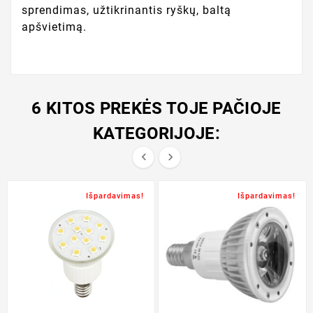
sprendimas, užtikrinantis ryškų, baltą
apšvietimą.
6 KITOS PREKĖS TOJE PAČIOJE
KATEGORIJOJE:


Išpardavimas!
Išpardavimas!