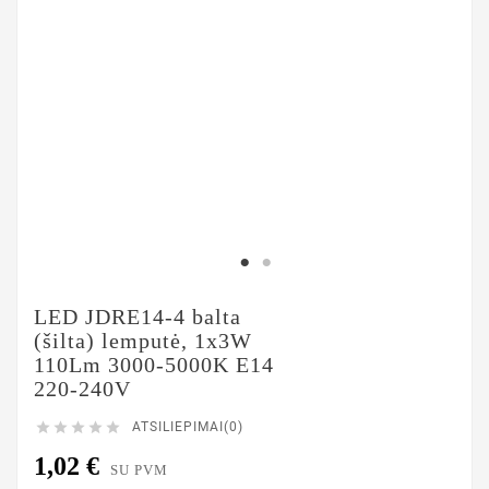
LED JDRE14-4 balta
(šilta) lemputė, 1x3W
110Lm 3000-5000K E14
220-240V





ATSILIEPIMAI(0)
1,02 €
SU PVM