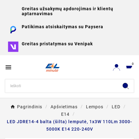
Greitas užsakymų apdorojimas ir klientų
aptarnavimas
Patikimas atsiskaitymas su Paysera
Greitas pristatymas su Venipak
0

Pagrindinis
Apšvietimas
Lempos
LED
E14
LED JDRE14-4 balta (šilta) lemputė, 1x3W 110Lm 3000-
5000K E14 220-240V