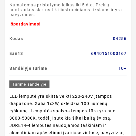
Numatomas pristatymo laikas iki 5 d.d. Prekių
nuotraukos skirtos tik iliustraciniams tikslams ir yra
pavyzdinės.
Išpardavimas!
Kodas
04256
Ean13
6940151000167
Sandėlyje turime
10+
Turime sandėlyje
LED lemputė yra skirta veikti 220-240V įtampos
diapazone. Galia 1x3W, skleidžia 100 liumenų
ryškumą. Lemputės spalvos temperatūra yra nuo
3000-5000K, todėl ji suteikia šiltai baltą šviesą.
JDRE14-4 lemputės naudojamos taškiniam ir
akcentiniam apšvietimui įvairiose vietose, pavyzdžiui,