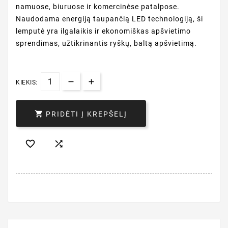
namuose, biuruose ir komercinėse patalpose.
Naudodama energiją taupančią LED technologiją, ši
lemputė yra ilgalaikis ir ekonomiškas apšvietimo
sprendimas, užtikrinantis ryškų, baltą apšvietimą.
KIEKIS:

PRIDĖTI Į KREPŠELĮ

