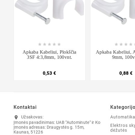















Apkaba Kabeliui, Plokščia
Apkaba Kabeliui, 
3SF 4:3,8mm, 100vnt.
9mm, 100v
0,53 €
0,88 €
Kontaktai
Kategorij
Užsakovas:
Automatik
location_on
Įmonės pavadinimas: UAB "Autominute" ir Ko
Elektros sky
Įmonės adresas: Draugystės g. 15m,
dėžutės
Kaunas, 51226