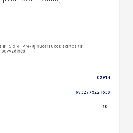
ki 5 d.d. Prekių nuotraukos skirtos tik
a pavyzdinės.
02914
6932775221639
10+