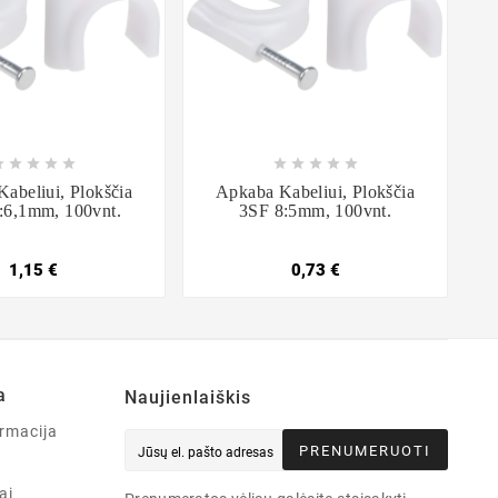

















abeliui, Plokščia
Apkaba Kabeliui, Plokščia
:6,1mm, 100vnt.
3SF 8:5mm, 100vnt.
1,15 €
0,73 €
a
Naujienlaiškis
rmacija
PRENUMERUOTI
ai