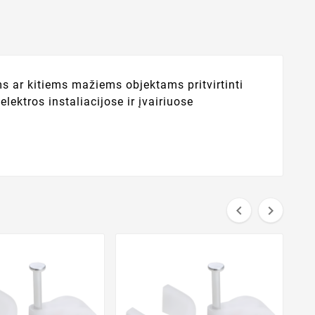
s ar kitiems mažiems objektams pritvirtinti
ektros instaliacijose ir įvairiuose

