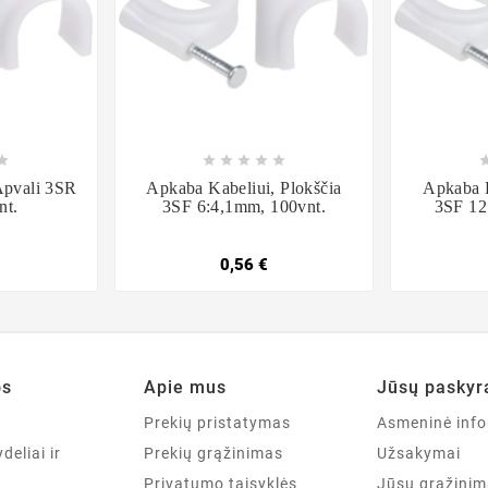













Apvali 3SR
Apkaba Kabeliui, Plokščia
Apkaba K
nt.
3SF 6:4,1mm, 100vnt.
3SF 12
0,56 €
os
Apie mus
Jūsų paskyr
a
Prekių pristatymas
Asmeninė info
deliai ir
Prekių grąžinimas
Užsakymai
Privatumo taisyklės
Jūsų grąžinim