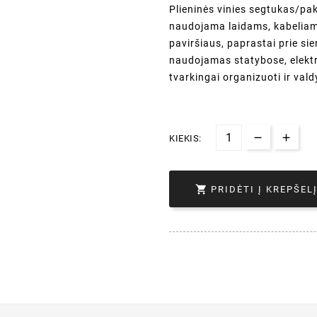
Plieninės vinies segtukas/pak
naudojama laidams, kabeliams
paviršiaus, paprastai prie si
naudojamas statybose, elektro
tvarkingai organizuoti ir valdy
KIEKIS:

PRIDĖTI Į KREPŠEL