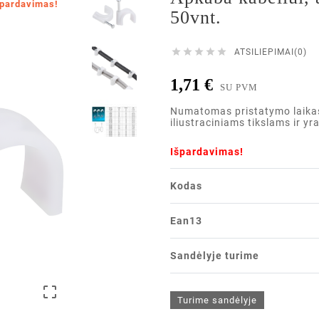
špardavimas!
50vnt.





ATSILIEPIMAI(0)
1,71 €
SU PVM
Numatomas pristatymo laikas i
iliustraciniams tikslams ir yr
Išpardavimas!
Kodas
Ean13
Sandėlyje turime

Turime sandėlyje