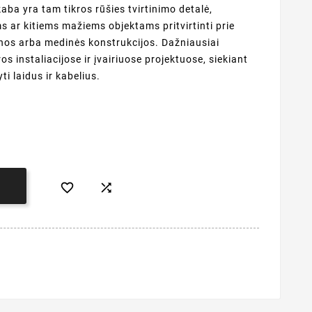
aba yra tam tikros rūšies tvirtinimo detalė,
 ar kitiems mažiems objektams pritvirtinti prie
enos arba medinės konstrukcijos. Dažniausiai
s instaliacijose ir įvairiuose projektuose, siekiant
ti laidus ir kabelius.


Į