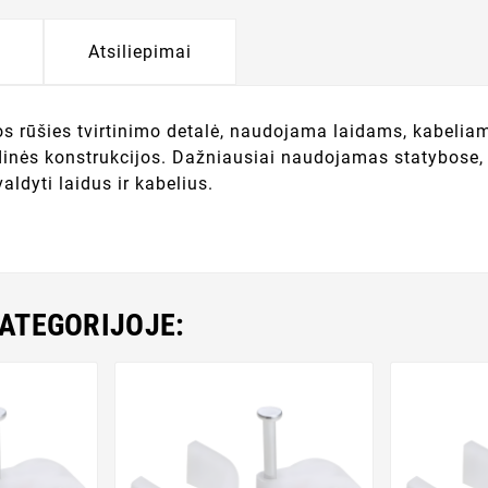
Atsiliepimai
os rūšies tvirtinimo detalė, naudojama laidams, kabeliam
dinės konstrukcijos. Dažniausiai naudojamas statybose, el
aldyti laidus ir kabelius.
KATEGORIJOJE: