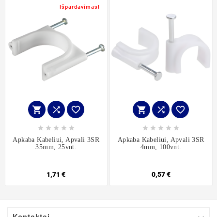
Išpardavimas!
















Apkaba Kabeliui, Apvali 3SR
Apkaba Kabeliui, Apvali 3SR
35mm, 25vnt.
4mm, 100vnt.
1,71 €
0,57 €