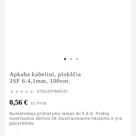
Apkaba kabeliui, plokščia
3SF 6:4,1mm, 100vnt.





ATSILIEPIMAI(0)
0,56 €
SU PVM
Numatomas pristatymo laikas iki 5 d.d. Prekių
nuotraukos skirtos tik iliustraciniams tikslams ir yra
pavyzdinės.