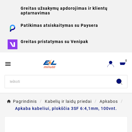
Greitas užsakymų apdorojimas ir klientų
aptarnavimas
Patikimas atsiskaitymas su Paysera
Greitas pristatymas su Venipak
0

Pagrindinis
Kabelių ir laidų priedai
Apkabos
Apkaba kabeliui, plokščia 3SF 6:4,1mm, 100vnt.