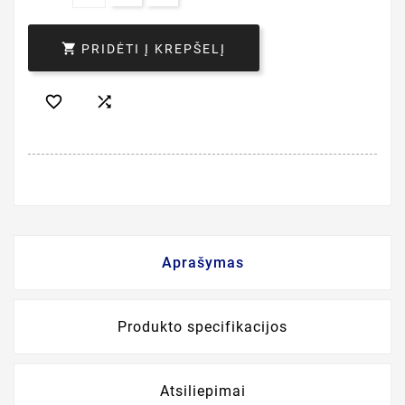

PRIDĖTI Į KREPŠELĮ


Aprašymas
Produkto specifikacijos
Atsiliepimai