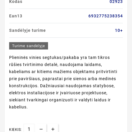
Kodas
02923
Ean13
6932775238354
Sandėlyje turime
10+
Turime sandėlyje
Plieninės vinies segtukas/pakaba yra tam tikros
rūšies tvirtinimo detalė, naudojama laidams,
kabeliams ar kitiems mažiems objektams pritvirtinti
prie paviršiaus, paprastai prie sienos arba medinės
konstrukcijos. Dažniausiai naudojamas statybose,
elektros instaliacijose ir įvairiuose projektuose,
siekiant tvarkingai organizuoti ir valdyti laidus ir
kabelius.
KIEKIS: