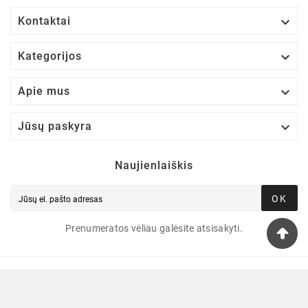

Kontaktai

Kategorijos

Apie mus

Jūsų paskyra
Naujienlaiškis
OK
Prenumeratos vėliau galėsite atsisakyti.