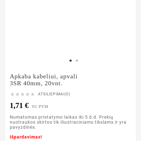
Apkaba kabeliui, apvali
3SR 40mm, 20vnt.





ATSILIEPIMAI(0)
1,71 €
SU PVM
Numatomas pristatymo laikas iki 5 d.d. Prekių
nuotraukos skirtos tik iliustraciniams tikslams ir yra
pavyzdinės.
Išpardavimas!