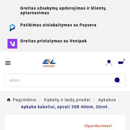
Greitas užsakymų apdorojimas ir klientų
aptarnavimas
Patikimas atsiskaitymas su Paysera
Greitas pristatymas su Venipak
0

Pagrindinis
Kabelių ir laidų priedai
Apkabos
Apkaba kabeliui, apvali 3SR 40mm, 20vnt.
Išpardavimas!