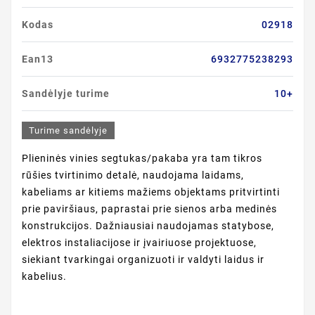
Kodas
02918
Ean13
6932775238293
Sandėlyje turime
10+
Turime sandėlyje
Plieninės vinies segtukas/pakaba yra tam tikros
rūšies tvirtinimo detalė, naudojama laidams,
kabeliams ar kitiems mažiems objektams pritvirtinti
prie paviršiaus, paprastai prie sienos arba medinės
konstrukcijos. Dažniausiai naudojamas statybose,
elektros instaliacijose ir įvairiuose projektuose,
siekiant tvarkingai organizuoti ir valdyti laidus ir
kabelius.