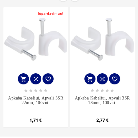
Išpardavimas!
















Apkaba Kabeliui, Apvali 3SR
Apkaba Kabeliui, Apvali 3SR
22mm, 100vnt.
18mm, 100vnt.
1,71 €
2,77 €