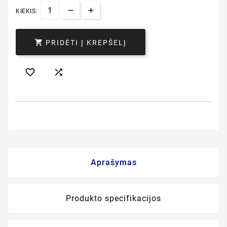
KIEKIS:

PRIDĖTI Į KREPŠELĮ


Aprašymas
Produkto specifikacijos