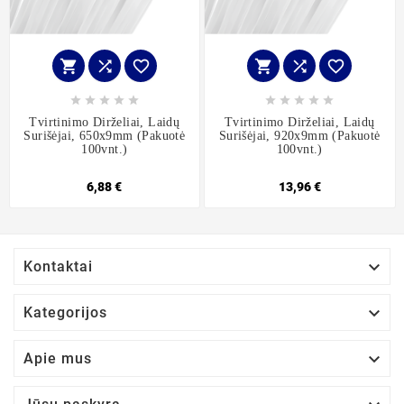
















Tvirtinimo Dirželiai, Laidų
Tvirtinimo Dirželiai, Laidų
Surišėjai, 650x9mm (pakuotė
Surišėjai, 920x9mm (pakuotė
100vnt.)
100vnt.)
6,88 €
13,96 €

Kontaktai

Kategorijos

Apie mus