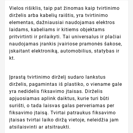
Vielos rišiklis, taip pat žinomas kaip tvirtinimo
dirželis arba kabelių raištis, yra tvirtinimo
elementas, dažniausiai naudojamas elektros
laidams, kabeliams ir kitiems objektams
pritvirtinti ir prilaikyti. Tai universalus ir plačiai
naudojamas įrankis įvairiose pramonės šakose,
įskaitant elektroniką, automobilius, statybas ir
kt.
Įprastą tvirtinimo dirželį sudaro lankstus
dirželis, pagamintas iš plastiko, o viename gale
yra nedidelis fiksavimo įtaisas. Dirželis
apjuosiamas aplink daiktus, kurie turi būti
surišti, o tada laisvas galas perveriamas per
fiksavimo įtaisą. Tvirtai patraukus fiksavimo
įtaisas tvirtai laiko diržą vietoje, neleidžia jam
atsilaisvinti ar atsitraukti.