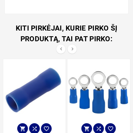
KITI PIRKĖJAI, KURIE PIRKO ŠĮ
PRODUKTĄ, TAI PAT PIRKO:







