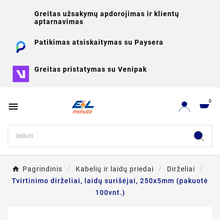
Greitas užsakymų apdorojimas ir klientų
aptarnavimas
Patikimas atsiskaitymas su Paysera
Greitas pristatymas su Venipak
0

Pagrindinis
Kabelių ir laidų priedai
Dirželiai
Tvirtinimo dirželiai, laidų surišėjai, 250x5mm (pakuotė
100vnt.)