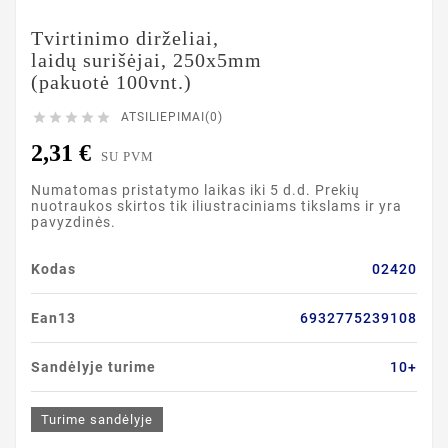
Tvirtinimo dirželiai,
laidų surišėjai, 250x5mm
(pakuotė 100vnt.)





ATSILIEPIMAI(0)
2,31 €
SU PVM
Numatomas pristatymo laikas iki 5 d.d. Prekių
nuotraukos skirtos tik iliustraciniams tikslams ir yra
pavyzdinės.
Kodas
02420
Ean13
6932775239108
Sandėlyje turime
10+
Turime sandėlyje