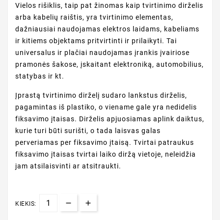
Vielos rišiklis, taip pat žinomas kaip tvirtinimo dirželis
arba kabelių raištis, yra tvirtinimo elementas,
dažniausiai naudojamas elektros laidams, kabeliams
ir kitiems objektams pritvirtinti ir prilaikyti. Tai
universalus ir plačiai naudojamas įrankis įvairiose
pramonės šakose, įskaitant elektroniką, automobilius,
statybas ir kt.
Įprastą tvirtinimo dirželį sudaro lankstus dirželis,
pagamintas iš plastiko, o viename gale yra nedidelis
fiksavimo įtaisas. Dirželis apjuosiamas aplink daiktus,
kurie turi būti surišti, o tada laisvas galas
perveriamas per fiksavimo įtaisą. Tvirtai patraukus
fiksavimo įtaisas tvirtai laiko diržą vietoje, neleidžia
jam atsilaisvinti ar atsitraukti.
KIEKIS: