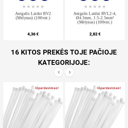










Antgalis Laidui BV2
Antgalis Laidui RVL2-4,
(mėlynas) (100vnt.)
Ø4.3mm, 1.5-2.5mm²
(mėlynas) (100vnt.)
4,36 €
2,82 €
16 KITOS PREKĖS TOJE PAČIOJE
KATEGORIJOJE:


Išpardavimas!
Išpardavimas!