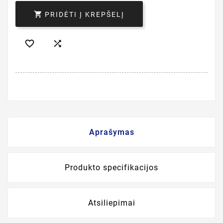

PRIDĖTI Į KREPŠELĮ


Aprašymas
Produkto specifikacijos
Atsiliepimai