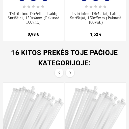










Tvirtinimo Dirželiai, Laidų
Tvirtinimo Dirželiai, Laidų
Surišėjai, 150x4mm (pakuotė
Surišėjai, 150x5mm (pakuotė
100vnt.)
100vnt.)
0,98 €
1,52 €
16 KITOS PREKĖS TOJE PAČIOJE
KATEGORIJOJE:

