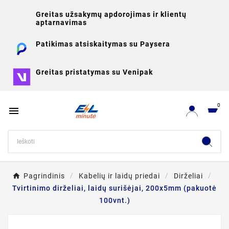
Greitas užsakymų apdorojimas ir klientų
aptarnavimas
Patikimas atsiskaitymas su Paysera
Greitas pristatymas su Venipak
0

Pagrindinis
Kabelių ir laidų priedai
Dirželiai
Tvirtinimo dirželiai, laidų surišėjai, 200x5mm (pakuotė
100vnt.)