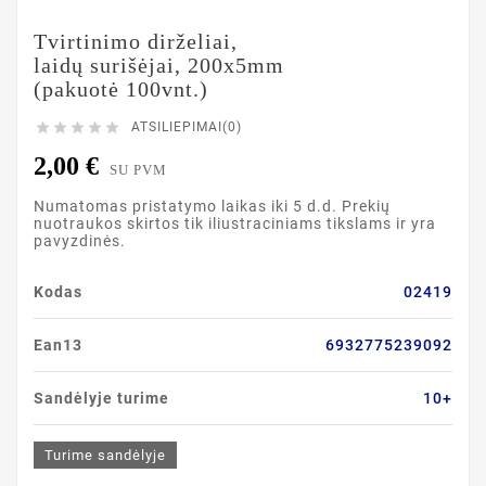
Tvirtinimo dirželiai,
laidų surišėjai, 200x5mm
(pakuotė 100vnt.)





ATSILIEPIMAI(0)
2,00 €
SU PVM
Numatomas pristatymo laikas iki 5 d.d. Prekių
nuotraukos skirtos tik iliustraciniams tikslams ir yra
pavyzdinės.
Kodas
02419
Ean13
6932775239092
Sandėlyje turime
10+
Turime sandėlyje