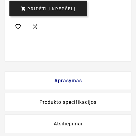

PRIDĖTI Į KREPŠELĮ


Aprašymas
Produkto specifikacijos
Atsiliepimai