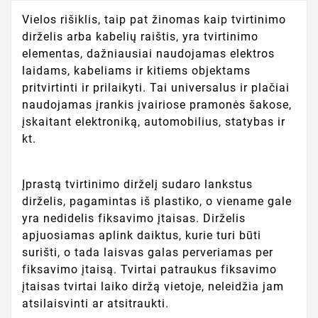
Vielos rišiklis, taip pat žinomas kaip tvirtinimo
dirželis arba kabelių raištis, yra tvirtinimo
elementas, dažniausiai naudojamas elektros
laidams, kabeliams ir kitiems objektams
pritvirtinti ir prilaikyti. Tai universalus ir plačiai
naudojamas įrankis įvairiose pramonės šakose,
įskaitant elektroniką, automobilius, statybas ir
kt.
Įprastą tvirtinimo dirželį sudaro lankstus
dirželis, pagamintas iš plastiko, o viename gale
yra nedidelis fiksavimo įtaisas. Dirželis
apjuosiamas aplink daiktus, kurie turi būti
surišti, o tada laisvas galas perveriamas per
fiksavimo įtaisą. Tvirtai patraukus fiksavimo
įtaisas tvirtai laiko diržą vietoje, neleidžia jam
atsilaisvinti ar atsitraukti.