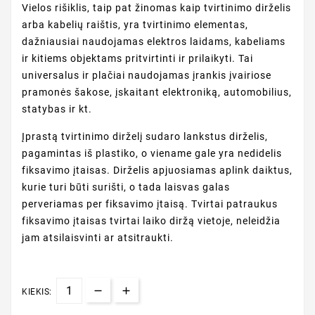
Vielos rišiklis, taip pat žinomas kaip tvirtinimo dirželis
arba kabelių raištis, yra tvirtinimo elementas,
dažniausiai naudojamas elektros laidams, kabeliams
ir kitiems objektams pritvirtinti ir prilaikyti. Tai
universalus ir plačiai naudojamas įrankis įvairiose
pramonės šakose, įskaitant elektroniką, automobilius,
statybas ir kt.
Įprastą tvirtinimo dirželį sudaro lankstus dirželis,
pagamintas iš plastiko, o viename gale yra nedidelis
fiksavimo įtaisas. Dirželis apjuosiamas aplink daiktus,
kurie turi būti surišti, o tada laisvas galas
perveriamas per fiksavimo įtaisą. Tvirtai patraukus
fiksavimo įtaisas tvirtai laiko diržą vietoje, neleidžia
jam atsilaisvinti ar atsitraukti.
KIEKIS: