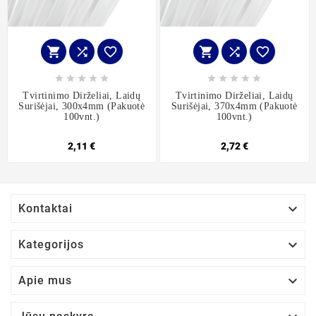
















Tvirtinimo Dirželiai, Laidų
Tvirtinimo Dirželiai, Laidų
Surišėjai, 300x4mm (pakuotė
Surišėjai, 370x4mm (pakuotė
100vnt.)
100vnt.)
2,11 €
2,72 €

Kontaktai

Kategorijos

Apie mus