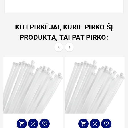
KITI PIRKĖJAI, KURIE PIRKO ŠĮ
PRODUKTĄ, TAI PAT PIRKO:







