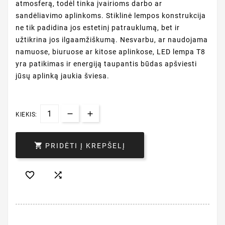
atmosferą, todėl tinka įvairioms darbo ar
sandėliavimo aplinkoms. Stiklinė lempos konstrukcija
ne tik padidina jos estetinį patrauklumą, bet ir
užtikrina jos ilgaamžiškumą. Nesvarbu, ar naudojama
namuose, biuruose ar kitose aplinkose, LED lempa T8
yra patikimas ir energiją taupantis būdas apšviesti
jūsų aplinką jaukia šviesa.
KIEKIS:

PRIDĖTI Į KREPŠELĮ

