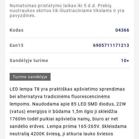
Numatomas pristatymo laikas iki 5 d.d. Prekių
nuotraukos skirtos tik iliustraciniams tikslams ir yra
pavyzdinės.
Kodas
04366
Ean13
6905711171213
Sandėlyje turime
10+
Turime sandėlyje
LED lempa T8 yra praktiškas apšvietimo sprendimas
bei alternatyva tradicinėms fluorescencinėms
lempoms. Naudodama apie 85 LED SMD diodus, 22W
(vatus) energijos ir būdama 1,5m ilgio ji skleidžia
1760lm todėl puikiai apšviečia namų, biuro ar net
sandėlio erdves. Lempa priima 165-265V. Skleisdama
neutralią 4200K šviesą, ji atkuria lauko šviesos