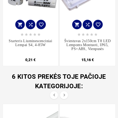
















Starteris Liuminescenciniai
Šviestuvas 2x150cm T8 LED
Lempai S4, 4-85W
Lempoms Montuoti, IP65,
PS+ABS, Vienpusės
0,21 €
15,16 €
6 KITOS PREKĖS TOJE PAČIOJE
KATEGORIJOJE:

