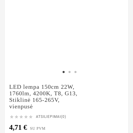
LED lempa 150cm 22W,
1760lm, 4200K, T8, G13,
Stiklinė 165-265V,
vienpusė





ATSILIEPIMAI(0)
4,71 €
SU PVM