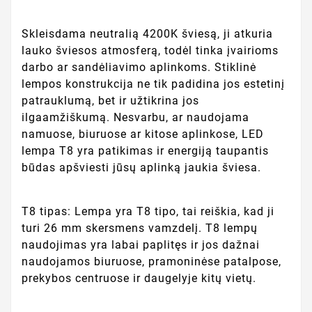
Skleisdama neutralią 4200K šviesą, ji atkuria
lauko šviesos atmosferą, todėl tinka įvairioms
darbo ar sandėliavimo aplinkoms. Stiklinė
lempos konstrukcija ne tik padidina jos estetinį
patrauklumą, bet ir užtikrina jos
ilgaamžiškumą. Nesvarbu, ar naudojama
namuose, biuruose ar kitose aplinkose, LED
lempa T8 yra patikimas ir energiją taupantis
būdas apšviesti jūsų aplinką jaukia šviesa.
T8 tipas: Lempa yra T8 tipo, tai reiškia, kad ji
turi 26 mm skersmens vamzdelį. T8 lempų
naudojimas yra labai paplitęs ir jos dažnai
naudojamos biuruose, pramoninėse patalpose,
prekybos centruose ir daugelyje kitų vietų.