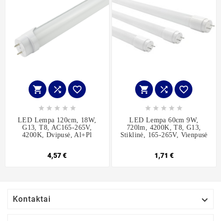
















LED Lempa 120cm, 18W,
LED Lempa 60cm 9W,
G13, T8, AC165-265V,
720lm, 4200K, T8, G13,
4200K, Dvipusė, Al+Pl
Stiklinė, 165-265V, Vienpusė
4,57 €
1,71 €

Kontaktai