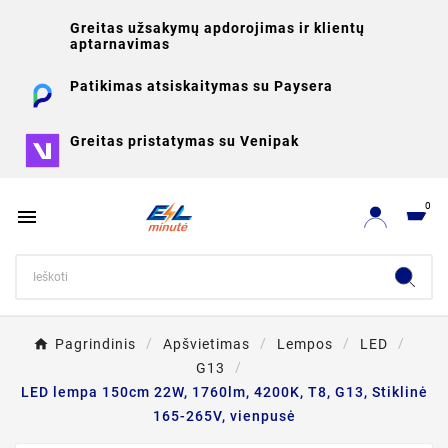
Greitas užsakymų apdorojimas ir klientų
aptarnavimas
Patikimas atsiskaitymas su Paysera
Greitas pristatymas su Venipak
0

Pagrindinis
Apšvietimas
Lempos
LED
G13
LED lempa 150cm 22W, 1760lm, 4200K, T8, G13, Stiklinė
165-265V, vienpusė