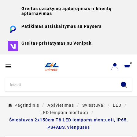
Greitas užsakymų apdorojimas ir klientų
aptarnavimas
Patikimas atsiskaitymas su Paysera
Greitas pristatymas su Venipak
0

Pagrindinis
Apšvietimas
Šviestuvai
LED
LED lempom montuoti
Šviestuvas 2x150cm T8 LED lempoms montuoti, IP65,
PS+ABS, vienpusės