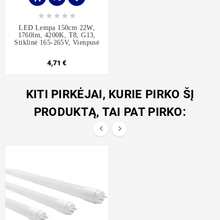





LED Lempa 150cm 22W,
1760lm, 4200K, T8, G13,
Stiklinė 165-265V, Vienpusė
4,71 €
KITI PIRKĖJAI, KURIE PIRKO ŠĮ
PRODUKTĄ, TAI PAT PIRKO:

