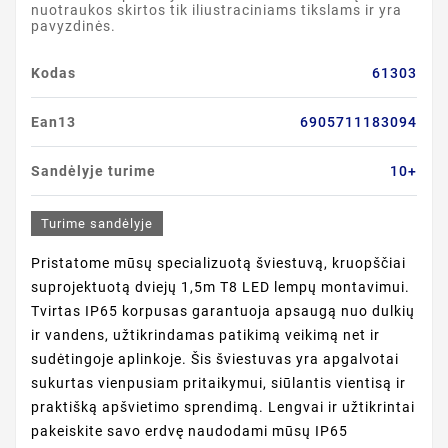
nuotraukos skirtos tik iliustraciniams tikslams ir yra
pavyzdinės.
Kodas
61303
Ean13
6905711183094
Sandėlyje turime
10+
Turime sandėlyje
Pristatome mūsų specializuotą šviestuvą, kruopščiai
suprojektuotą dviejų 1,5m T8 LED lempų montavimui.
Tvirtas IP65 korpusas garantuoja apsaugą nuo dulkių
ir vandens, užtikrindamas patikimą veikimą net ir
sudėtingoje aplinkoje. Šis šviestuvas yra apgalvotai
sukurtas vienpusiam pritaikymui, siūlantis vientisą ir
praktišką apšvietimo sprendimą. Lengvai ir užtikrintai
pakeiskite savo erdvę naudodami mūsų IP65