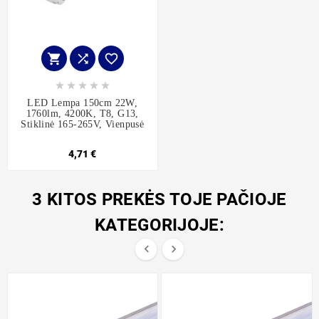








LED Lempa 150cm 22W,
1760lm, 4200K, T8, G13,
Stiklinė 165-265V, Vienpusė
4,71 €
3 KITOS PREKĖS TOJE PAČIOJE
KATEGORIJOJE:

