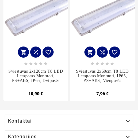
















Šviestuvas 2x120cm T8 LED
Šviestuvas 2x60cm T8 LED
Lempoms Montuoti,
Lempoms Montuoti, IP65,
PS+ABS, IP65, Dvipusės
PS+ABS, Vienpusės
10,90 €
7,96 €

Kontaktai

Kategorijos