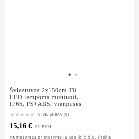
Šviestuvas 2x150cm T8
LED lempoms montuoti,
IP65, PS+ABS, vienpusės





ATSILIEPIMAI(0)
15,16 €
SU PVM
Numatomas pristatymo laikas iki 5 d.d. Prekių