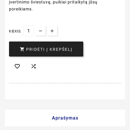
įvertinimo šviestuvą, puikiai pritaikytą jūsų
poreikiams.
KIEKIS:

PRIDĖTI Į KREPŠELĮ


Aprašymas