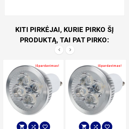
KITI PIRKĖJAI, KURIE PIRKO ŠĮ
PRODUKTĄ, TAI PAT PIRKO:


Išpardavimas!
Išpardavimas!





