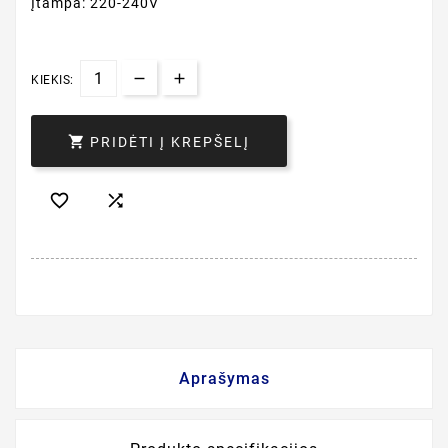
Įtampa: 220-240V
KIEKIS:

PRIDĖTI Į KREPŠELĮ


Aprašymas