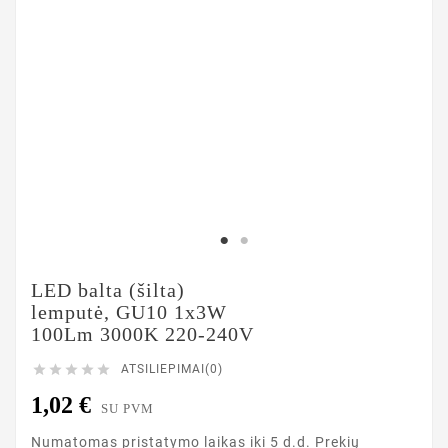
LED balta (šilta)
lemputė, GU10 1x3W
100Lm 3000K 220-240V





ATSILIEPIMAI(0)
1,02 €
SU PVM
Numatomas pristatymo laikas iki 5 d.d. Prekių