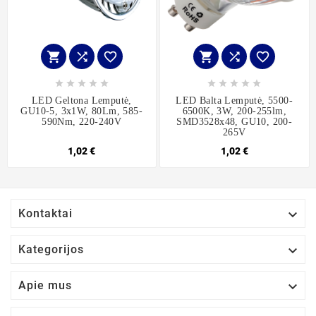
















LED Geltona Lemputė,
LED Balta Lemputė, 5500-
GU10-5, 3x1W, 80Lm, 585-
6500K, 3W, 200-255lm,
590Nm, 220-240V
SMD3528x48, GU10, 200-
265V
1,02 €
1,02 €

Kontaktai

Kategorijos

Apie mus