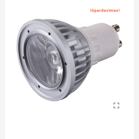
Išpardavimas!
