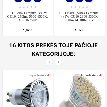










LED Balta Lemputė, 4x1W,
LED Balta (šilta) Lemputė,
GU10, 250lm, 5500-6500K,
4x1W GU10 2800-3300K
AC100-250V
250lm AC100-250V
1,02 €
1,02 €
16 KITOS PREKĖS TOJE PAČIOJE
KATEGORIJOJE:


Išpardavimas!
Išpardavimas!