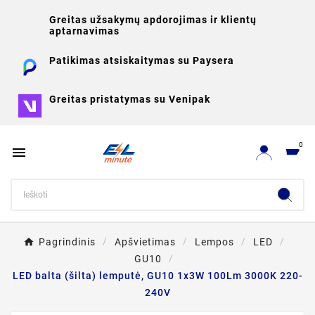
Greitas užsakymų apdorojimas ir klientų
aptarnavimas
Patikimas atsiskaitymas su Paysera
Greitas pristatymas su Venipak
0

Pagrindinis
Apšvietimas
Lempos
LED
GU10
LED balta (šilta) lemputė, GU10 1x3W 100Lm 3000K 220-
240V