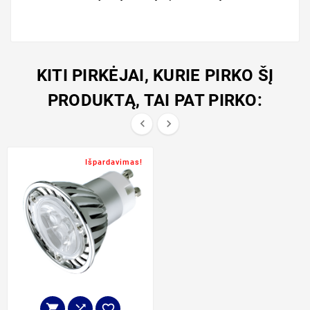
KITI PIRKĖJAI, KURIE PIRKO ŠĮ
PRODUKTĄ, TAI PAT PIRKO:


Išpardavimas!


