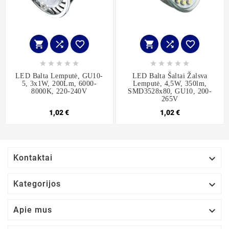
















LED Balta Lemputė, GU10-
LED Balta Šaltai Žalsva
5, 3x1W, 200Lm, 6000-
Lemputė, 4,5W, 350lm,
8000K, 220-240V
SMD3528x80, GU10, 200-
265V
1,02 €
1,02 €

Kontaktai

Kategorijos

Apie mus