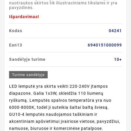
nuotraukos skirtos tik iliustraciniams tikslams ir yra
pavyzdinės.
Išpardavimas!
Kodas
04241
Ean13
6940151000099
Sandėlyje turime
10+
Turime sandėlyje
LED lemputė yra skirta veikti 220-240V įtampos
diapazone. Galia 1x3W, skleidžia 110 liumenų
ryškumą. Lemputės spalvos temperatūra yra nuo
6000-8000K, todėl ji suteikia šaltai baltą šviesą.
GU10-4 lemputės naudojamos taškiniam ir
akcentiniam apšvietimui įvairiose vietose, pavyzdžiui,
namuose, biuruose ir komercinėse patalpose.