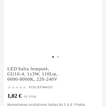
LED balta lemputė,
GU10-4, 1x3W, 110Lm,
6000-8000K, 220-240V





ATSILIEPIMAI(0)
1,02 €
SU PVM
Numatomas pristatymo laikas iki 5 d.d. Prekių