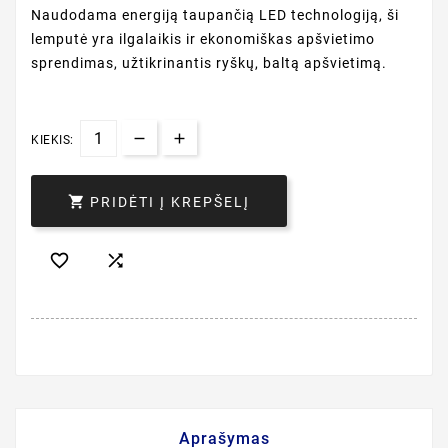
Naudodama energiją taupančią LED technologiją, ši
lemputė yra ilgalaikis ir ekonomiškas apšvietimo
sprendimas, užtikrinantis ryškų, baltą apšvietimą.
KIEKIS:

PRIDĖTI Į KREPŠELĮ


Aprašymas