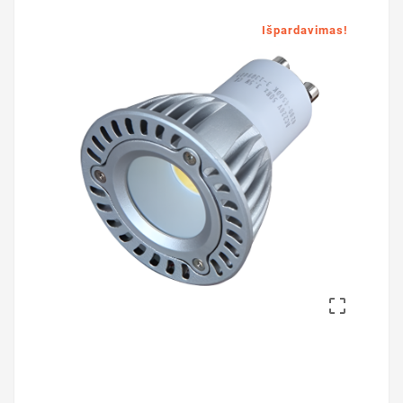
Išpardavimas!
