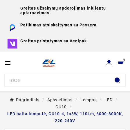
Greitas užsakymų apdorojimas ir klientų
aptarnavimas
Patikimas atsiskaitymas su Paysera
Greitas pristatymas su Venipak
0

Pagrindinis
Apšvietimas
Lempos
LED
GU10
LED balta lemputė, GU10-4, 1x3W, 110Lm, 6000-8000K,
220-240V