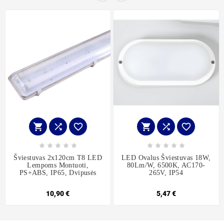
















Šviestuvas 2x120cm T8 LED
LED Ovalus Šviestuvas 18W,
Lempoms Montuoti,
80Lm/W, 6500K, AC170-
PS+ABS, IP65, Dvipusės
265V, IP54
10,90 €
5,47 €