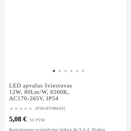
LED apvalus šviestuvas
12W, 80Lm/W, 6500K,
AC170-265V, IP54





ATSILIEPIMAI(0)
5,08 €
SU PVM
Numatomas pristatymo laikas iki 5 d.d. Prekių