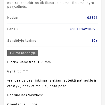
nuotraukos skirtos tik iliustraciniams tikslams ir yra
pavyzdinės.
Kodas
02861
Ean13
6931934210620
Sandėlyje turime
10+
Turime sandėlyje
Plotis/Diametras: 158 mm
Gylis: 55 mm
yra idealus pasirinkimas, siekiant suteikti patrauklų ir
efektyvų apšvietimą jūsų patalpose.
Pagrindinės Savybės:
Orientacija: Lubos