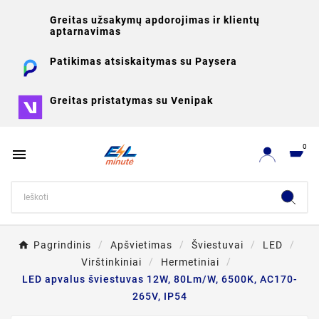
Greitas užsakymų apdorojimas ir klientų
aptarnavimas
Patikimas atsiskaitymas su Paysera
Greitas pristatymas su Venipak
0

Pagrindinis
Apšvietimas
Šviestuvai
LED
Virštinkiniai
Hermetiniai
LED apvalus šviestuvas 12W, 80Lm/W, 6500K, AC170-
265V, IP54