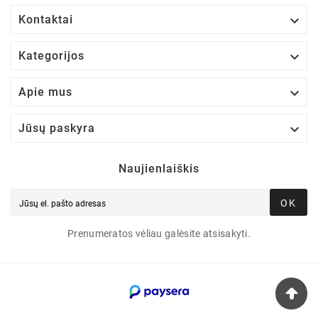

Kontaktai

Kategorijos

Apie mus

Jūsų paskyra
Naujienlaiškis
OK
Prenumeratos vėliau galėsite atsisakyti.