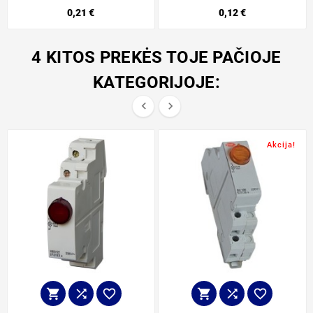
0,21 €
0,12 €
4 KITOS PREKĖS TOJE PAČIOJE
KATEGORIJOJE:


Akcija!





