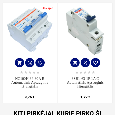
Akcija!
















NC100H 3P 80A B
3SB1-63 1P 1A C
Automatinis Apsauginis
Automatinis Apsauginis
Išjungiklis
Išjungiklis
9,76 €
1,72 €
KITI PIRKĖJAI, KURIE PIRKO ŠĮ