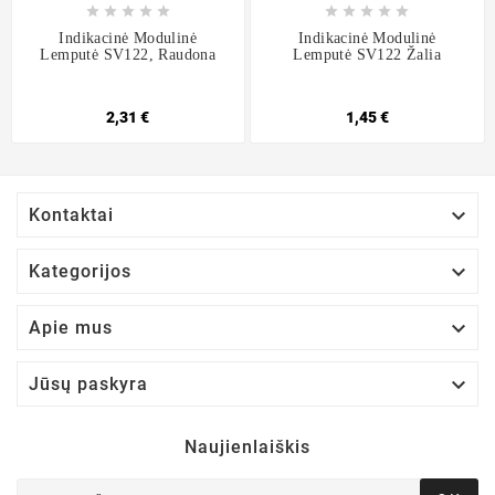










Indikacinė Modulinė
Indikacinė Modulinė
Lemputė SV122, Raudona
Lemputė SV122 Žalia
2,31 €
1,45 €

Kontaktai

Kategorijos

Apie mus

Jūsų paskyra
Naujienlaiškis