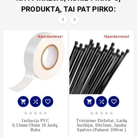
PRODUKTĄ, TAI PAT PIRKO:


Išpardavimas!
Išpardavimas!
















Izoliacija PVC
Tvirtinimo Dirželiai, Laidų
0,13mm/19mm 10 Jardų,
Surišėjai, 60x3mm, Juodos
Balta
Spalvos (pakuotė 100vnt.)