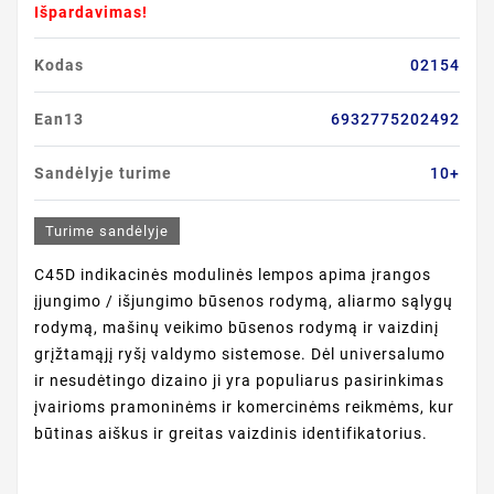
Išpardavimas!
Kodas
02154
Ean13
6932775202492
Sandėlyje turime
10+
Turime sandėlyje
C45D indikacinės modulinės lempos apima įrangos
įjungimo / išjungimo būsenos rodymą, aliarmo sąlygų
rodymą, mašinų veikimo būsenos rodymą ir vaizdinį
grįžtamąjį ryšį valdymo sistemose. Dėl universalumo
ir nesudėtingo dizaino ji yra populiarus pasirinkimas
įvairioms pramoninėms ir komercinėms reikmėms, kur
būtinas aiškus ir greitas vaizdinis identifikatorius.