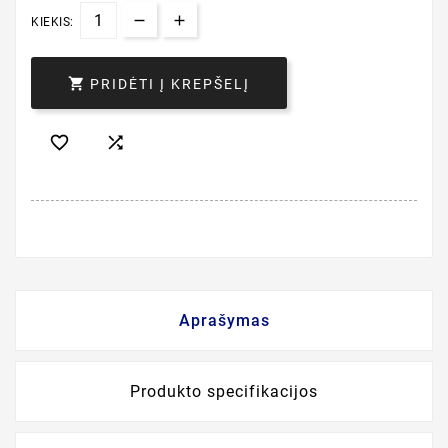
KIEKIS:

PRIDĖTI Į KREPŠELĮ


Aprašymas
Produkto specifikacijos