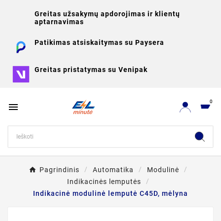
Greitas užsakymų apdorojimas ir klientų
aptarnavimas
Patikimas atsiskaitymas su Paysera
Greitas pristatymas su Venipak
0

Pagrindinis
Automatika
Modulinė
Indikacinės lemputės
Indikacinė modulinė lemputė C45D, mėlyna