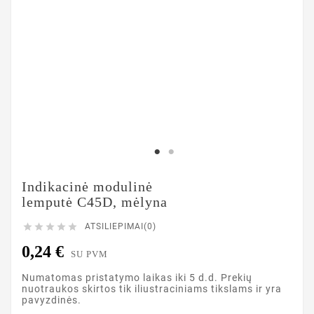
Indikacinė modulinė
lemputė C45D, mėlyna





ATSILIEPIMAI(0)
0,24 €
SU PVM
Numatomas pristatymo laikas iki 5 d.d. Prekių
nuotraukos skirtos tik iliustraciniams tikslams ir yra
pavyzdinės.