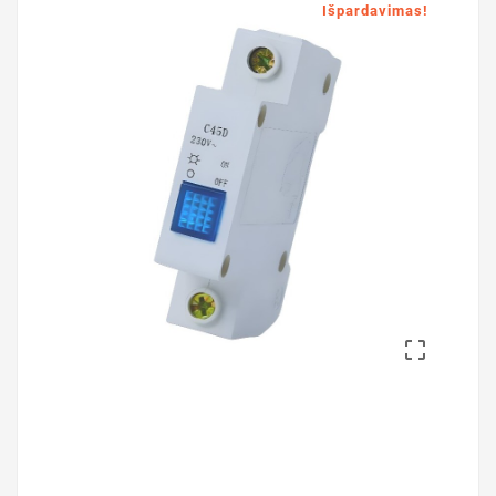
Išpardavimas!
