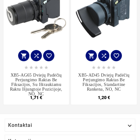
















XB5-AG65 Dviejų Padėčių
XB5-AD45 Dviejų Padėčių
Perjungimo Raktas Be
Perjungimo Raktas Be
Fiksacijos, Su Ištraukiamu
Fiksacijos, Standartine
Raktu Išjungtoje Pozicijoje,
Rankena, NO, NC
NO, NC
1,71 €
1,20 €

Kontaktai