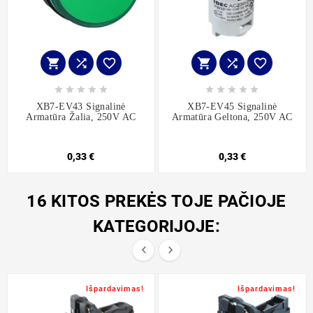
















XB7-EV43 Signalinė
XB7-EV45 Signalinė
Armatūra Žalia, 250V AC
Armatūra Geltona, 250V AC
0,33 €
0,33 €
16 KITOS PREKĖS TOJE PAČIOJE
KATEGORIJOJE:


Išpardavimas!
Išpardavimas!