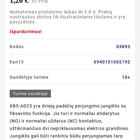
1,20 €
SU PVM
Numatomas pristatymo laikas iki 5 d.d. Prekių
nuotraukos skirtos tik iliustraciniams tikslams ir yra
pavyzdinės.
Išpardavimas!
Kodas
03893
Ean13
6940151002192
Sandėlyje turime
10+
Turime sandėlyje
XB5-AD25 yra dviejų padėčių perjungimo jungiklis su
fiksavimo funkcija. Jis turi ir normaliai atidarytus
(NO) ir normaliai uždarus (NC) kontaktus,
užtikrinančius dvi nepriklausomas elektros grandines.
Jungiklis gali būti rankiniu būdu perjungiamas tarp