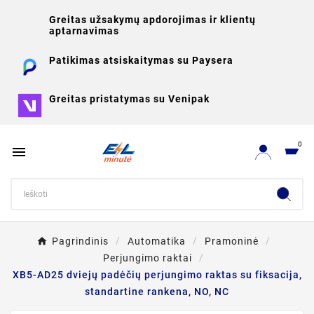
Greitas užsakymų apdorojimas ir klientų
aptarnavimas
Patikimas atsiskaitymas su Paysera
Greitas pristatymas su Venipak
0

Pagrindinis
Automatika
Pramoninė
Perjungimo raktai
XB5-AD25 dviejų padėčių perjungimo raktas su fiksacija,
standartine rankena, NO, NC