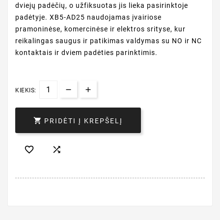
dviejų padėčių, o užfiksuotas jis lieka pasirinktoje
padėtyje. XB5-AD25 naudojamas įvairiose
pramoninėse, komercinėse ir elektros srityse, kur
reikalingas saugus ir patikimas valdymas su NO ir NC
kontaktais ir dviem padėties parinktimis.
KIEKIS:

PRIDĖTI Į KREPŠELĮ

