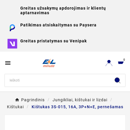
Greitas užsakymų apdorojimas ir klientų
aptarnavimas
Patikimas atsiskaitymas su Paysera
Greitas pristatymas su Venipak
0

Pagrindinis
Jungikliai, kištukai ir lizdai
Kištukai
Kištukas 3S-015, 16A, 3P+N+E, pernešamas