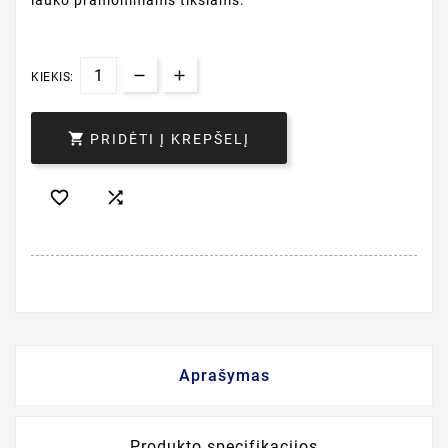
lauko pramoniniams tikslams.
KIEKIS:

PRIDĖTI Į KREPŠELĮ


Aprašymas
Produkto specifikacijos