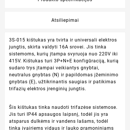
Atsiliepimai
3S-015 kištukas yra tvirta ir universali elektros
jungtis, skirta valdyti 16A srovei. Jis tinka
sistemoms, kurių įtampa svyruoja nuo 220V iki
415V. Kištukas turi 3P+N+E konfigūraciją, kurią
sudaro trys įtampai veikiantys gnybtai,
neutralus gnybtas (N) ir papildomas įžeminimo
gnybtas (E), užtikrinantis saugias ir patikimas
trifazių elektros įrenginių jungtis.
Šis kištukas tinka naudoti trifazėse sistemose.
Jis turi IP44 apsaugos laipsnį, todėl jis yra
atsparus dulkėms ir vandens lašams, todėl
tinka įvairiems vidaus ir lauko pramoniniams