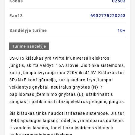
Kodas
02503
Ean13
6932775220243
Sandėlyje turime
10+
Turime sandėlyje
3S-015 kištukas yra tvirta ir universali elektros
jungtis, skirta valdyti 16A srovei. Jis tinka sistemoms,
kurių įtampa svyruoja nuo 220V iki 415V. Kištukas turi
3P+N+E konfigūraciją, kurią sudaro trys įtampai
veikiantys gnybtai, neutralus gnybtas (N) ir
papildomas įžeminimo gnybtas (E), užtikrinantis
saugias ir patikimas trifazių elektros įrenginių jungtis.
Šis kištukas tinka naudoti trifazėse sistemose. Jis turi
IP44 apsaugos laipsnį, todėl jis yra atsparus dulkėms
ir vandens lašams, todėl tinka įvairiems vidaus ir