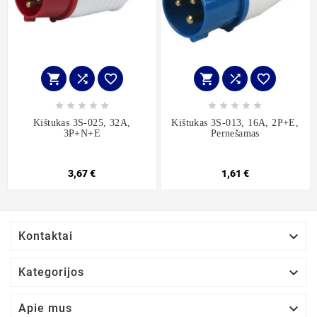
















Kištukas 3S-025, 32A,
Kištukas 3S-013, 16A, 2P+E,
3P+N+E
Pernešamas
3,67 €
1,61 €

Kontaktai

Kategorijos

Apie mus