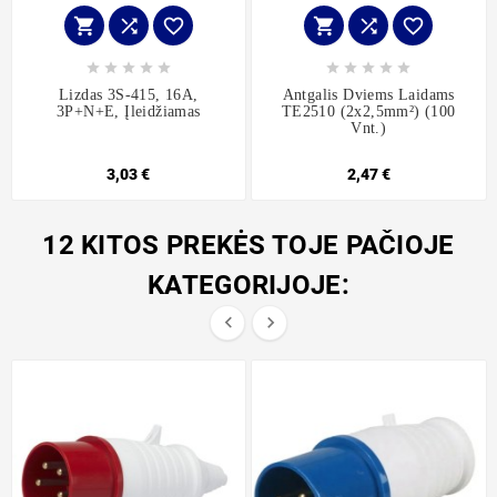
















Lizdas 3S-415, 16A,
Antgalis Dviems Laidams
3P+N+E, Įleidžiamas
TE2510 (2x2,5mm²) (100
Vnt.)
3,03 €
2,47 €
12 KITOS PREKĖS TOJE PAČIOJE
KATEGORIJOJE:

