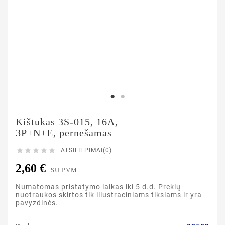
Kištukas 3S-015, 16A,
3P+N+E, pernešamas





ATSILIEPIMAI(0)
2,60 €
SU PVM
Numatomas pristatymo laikas iki 5 d.d. Prekių
nuotraukos skirtos tik iliustraciniams tikslams ir yra
pavyzdinės.